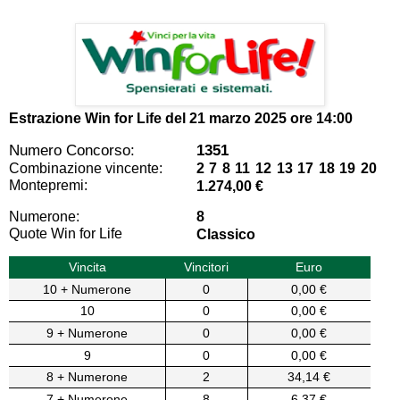
Estrazione Win for Life del
21 marzo 2025 ore 14:00
Numero Concorso:
1351
Combinazione vincente:
2 7 8 11 12 13 17 18 19 20
Montepremi:
1.274,00 €
Numerone:
8
Quote Win for Life
Classico
Vincita
Vincitori
Euro
10 + Numerone
0
0,00 €
10
0
0,00 €
9 + Numerone
0
0,00 €
9
0
0,00 €
8 + Numerone
2
34,14 €
7 + Numerone
8
6,37 €