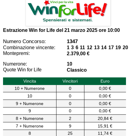
Estrazione Win for Life del
21 marzo 2025 ore 10:00
Numero Concorso:
1347
Combinazione vincente:
1 3 6 11 12 13 14 17 19 20
Montepremi:
2.379,00 €
Numerone:
10
Quote Win for Life
Classico
Vincita
Vincitori
Euro
10 + Numerone
0
0,00 €
10
0
0,00 €
9 + Numerone
0
0,00 €
9
0
0,00 €
8 + Numerone
2
20,84 €
7 + Numerone
9
15,91 €
8
25
11,74 €