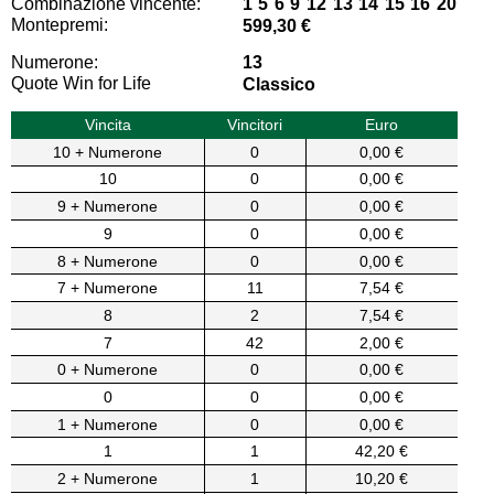
Combinazione vincente:
1 5 6 9 12 13 14 15 16 20
Montepremi:
599,30 €
Numerone:
13
Quote Win for Life
Classico
Vincita
Vincitori
Euro
10 + Numerone
0
0,00 €
10
0
0,00 €
9 + Numerone
0
0,00 €
9
0
0,00 €
8 + Numerone
0
0,00 €
7 + Numerone
11
7,54 €
8
2
7,54 €
7
42
2,00 €
0 + Numerone
0
0,00 €
0
0
0,00 €
1 + Numerone
0
0,00 €
1
1
42,20 €
2 + Numerone
1
10,20 €