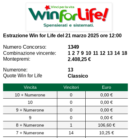
Estrazione Win for Life del
21 marzo 2025 ore 12:00
Numero Concorso:
1349
Combinazione vincente:
1 2 7 9 10 11 12 13 14 18
Montepremi:
2.408,25 €
Numerone:
13
Quote Win for Life
Classico
Vincita
Vincitori
Euro
10 + Numerone
0
0,00 €
10
0
0,00 €
9 + Numerone
0
0,00 €
9
0
0,00 €
8 + Numerone
1
106,60 €
7 + Numerone
14
10,25 €