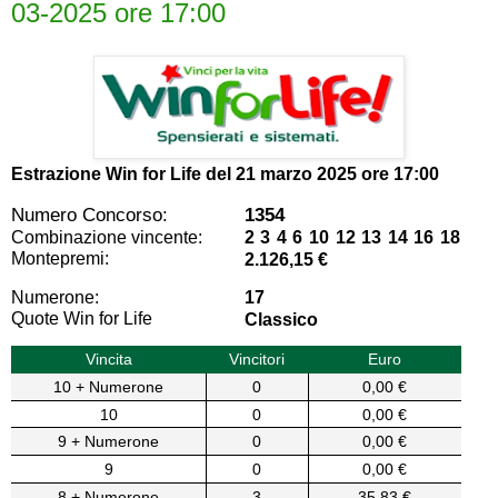
03-2025 ore 17:00
Estrazione Win for Life del
21 marzo 2025 ore 17:00
Numero Concorso:
1354
Combinazione vincente:
2 3 4 6 10 12 13 14 16 18
Montepremi:
2.126,15 €
Numerone:
17
Quote Win for Life
Classico
Vincita
Vincitori
Euro
10 + Numerone
0
0,00 €
10
0
0,00 €
9 + Numerone
0
0,00 €
9
0
0,00 €
8 + Numerone
3
35,83 €