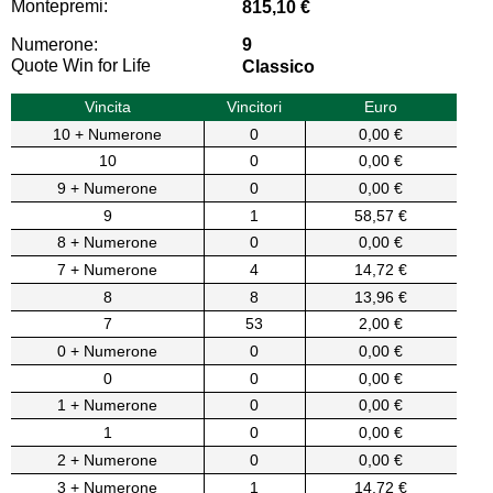
Montepremi:
815,10 €
Numerone:
9
Quote Win for Life
Classico
Vincita
Vincitori
Euro
10 + Numerone
0
0,00 €
10
0
0,00 €
9 + Numerone
0
0,00 €
9
1
58,57 €
8 + Numerone
0
0,00 €
7 + Numerone
4
14,72 €
8
8
13,96 €
7
53
2,00 €
0 + Numerone
0
0,00 €
0
0
0,00 €
1 + Numerone
0
0,00 €
1
0
0,00 €
2 + Numerone
0
0,00 €
3 + Numerone
1
14,72 €