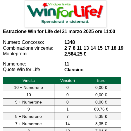
Estrazione Win for Life del
21 marzo 2025 ore 11:00
Numero Concorso:
1348
Combinazione vincente:
2 7 8 11 13 14 15 17 18 19
Montepremi:
2.564,25 €
Numerone:
11
Quote Win for Life
Classico
Vincita
Vincitori
Euro
10 + Numerone
0
0,00 €
10
0
0,00 €
9 + Numerone
0
0,00 €
9
1
89,76 €
8 + Numerone
7
8,35 €
7 + Numerone
14
8,35 €
8
42
7,01 €