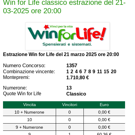
Win for Life classico estrazione del 21-
03-2025 ore 20:00
Estrazione Win for Life del
21 marzo 2025 ore 20:00
Numero Concorso:
1357
Combinazione vincente:
1 2 4 6 7 8 9 11 15 20
Montepremi:
1.710,80 €
Numerone:
13
Quote Win for Life
Classico
Vincita
Vincitori
Euro
10 + Numerone
0
0,00 €
10
0
0,00 €
9 + Numerone
0
0,00 €
9
1
60,36 €