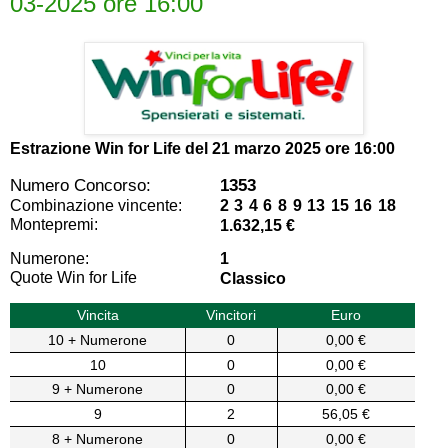
03-2025 ore 16:00
Estrazione Win for Life del
21 marzo 2025 ore 16:00
Numero Concorso:
1353
Combinazione vincente:
2 3 4 6 8 9 13 15 16 18
Montepremi:
1.632,15 €
Numerone:
1
Quote Win for Life
Classico
Vincita
Vincitori
Euro
10 + Numerone
0
0,00 €
10
0
0,00 €
9 + Numerone
0
0,00 €
9
2
56,05 €
8 + Numerone
0
0,00 €