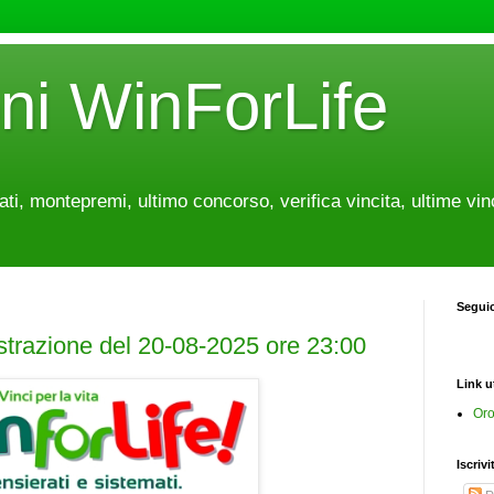
oni WinForLife
tati, montepremi, ultimo concorso, verifica vincita, ultime vin
Segui
estrazione del 20-08-2025 ore 23:00
Link ut
Oro
Iscrivi