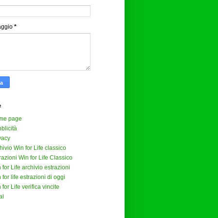
aggio
*
e
me page
blicità
vacy
hivio Win for Life classico
razioni Win for Life Classico
 for Life archivio estrazioni
 for life estrazioni di oggi
 for Life verifica vincite
al