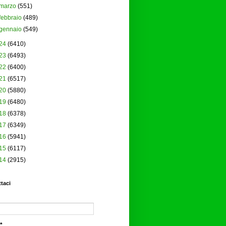
marzo
(551)
febbraio
(489)
gennaio
(549)
24
(6410)
23
(6493)
22
(6400)
21
(6517)
20
(5880)
19
(6480)
18
(6378)
17
(6349)
16
(5941)
15
(6117)
14
(2915)
taci
*