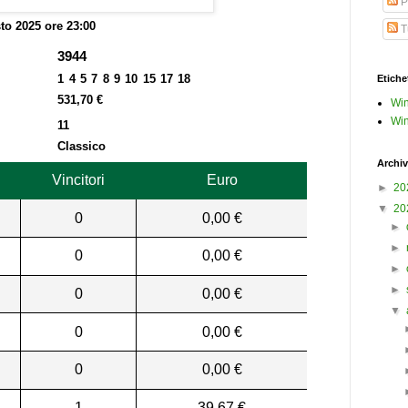
P
to 2025 ore 23:00
Tu
3944
1 4 5 7 8 9 10 15 17 18
Etiche
531,70 €
Win
Win
11
Classico
Archiv
Vincitori
Euro
►
20
▼
20
0
0,00 €
►
►
0
0,00 €
►
►
0
0,00 €
▼
0
0,00 €
0
0,00 €
1
39,67 €