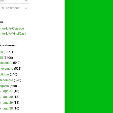
ost
tti i commenti
tte
-for-Life-Classico
-for-Life-VinciCasa
io estrazioni
26
(3871)
25
(6406)
dicembre
(549)
novembre
(521)
ottobre
(546)
settembre
(520)
agosto
(550)
►
ago 31
(18)
►
ago 30
(18)
►
ago 29
(18)
►
ago 28
(16)