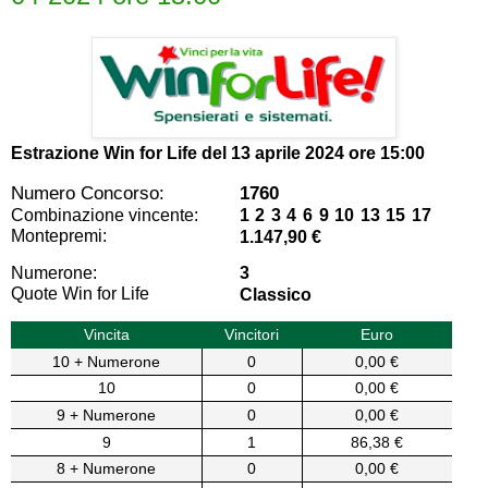
Estrazione Win for Life del
13 aprile 2024 ore 15:00
Numero Concorso:
1760
Combinazione vincente:
1 2 3 4 6 9 10 13 15 17
Montepremi:
1.147,90 €
Numerone:
3
Quote Win for Life
Classico
Vincita
Vincitori
Euro
10 + Numerone
0
0,00 €
10
0
0,00 €
9 + Numerone
0
0,00 €
9
1
86,38 €
8 + Numerone
0
0,00 €