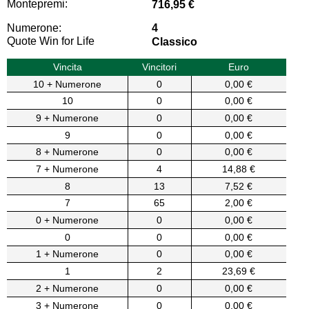
Montepremi:
716,95 €
Numerone:
4
Quote Win for Life
Classico
Vincita
Vincitori
Euro
10 + Numerone
0
0,00 €
10
0
0,00 €
9 + Numerone
0
0,00 €
9
0
0,00 €
8 + Numerone
0
0,00 €
7 + Numerone
4
14,88 €
8
13
7,52 €
7
65
2,00 €
0 + Numerone
0
0,00 €
0
0
0,00 €
1 + Numerone
0
0,00 €
1
2
23,69 €
2 + Numerone
0
0,00 €
3 + Numerone
0
0,00 €