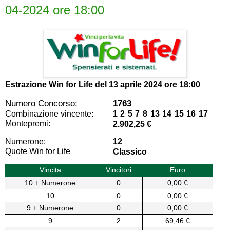
04-2024 ore 18:00
Estrazione Win for Life del
13 aprile 2024 ore 18:00
Numero Concorso:
1763
Combinazione vincente:
1 2 5 7 8 13 14 15 16 17
Montepremi:
2.902,25 €
Numerone:
12
Quote Win for Life
Classico
Vincita
Vincitori
Euro
10 + Numerone
0
0,00 €
10
0
0,00 €
9 + Numerone
0
0,00 €
9
2
69,46 €