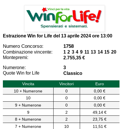
Estrazione Win for Life del
13 aprile 2024 ore 13:00
Numero Concorso:
1758
Combinazione vincente:
1 2 3 4 9 11 13 14 15 20
Montepremi:
2.755,35 €
Numerone:
3
Quote Win for Life
Classico
Vincita
Vincitori
Euro
10 + Numerone
0
0,00 €
10
0
0,00 €
9 + Numerone
0
0,00 €
9
2
49,14 €
8 + Numerone
2
23,75 €
7 + Numerone
10
11,51 €