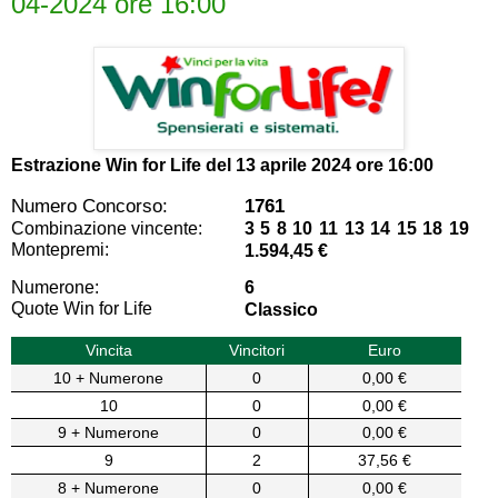
04-2024 ore 16:00
Estrazione Win for Life del
13 aprile 2024 ore 16:00
Numero Concorso:
1761
Combinazione vincente:
3 5 8 10 11 13 14 15 18 19
Montepremi:
1.594,45 €
Numerone:
6
Quote Win for Life
Classico
Vincita
Vincitori
Euro
10 + Numerone
0
0,00 €
10
0
0,00 €
9 + Numerone
0
0,00 €
9
2
37,56 €
8 + Numerone
0
0,00 €