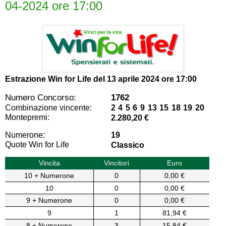
04-2024 ore 17:00
Estrazione Win for Life del
13 aprile 2024 ore 17:00
Numero Concorso:
1762
Combinazione vincente:
2 4 5 6 9 13 15 18 19 20
Montepremi:
2.280,20 €
Numerone:
19
Quote Win for Life
Classico
Vincita
Vincitori
Euro
10 + Numerone
0
0,00 €
10
0
0,00 €
9 + Numerone
0
0,00 €
9
1
81,94 €
8 + Numerone
3
15,84 €