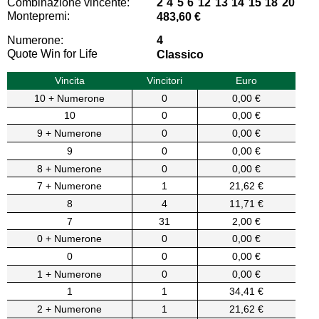
Combinazione vincente:
2 4 5 6 12 13 14 15 18 20
Montepremi:
483,60 €
Numerone:
4
Quote Win for Life
Classico
Vincita
Vincitori
Euro
10 + Numerone
0
0,00 €
10
0
0,00 €
9 + Numerone
0
0,00 €
9
0
0,00 €
8 + Numerone
0
0,00 €
7 + Numerone
1
21,62 €
8
4
11,71 €
7
31
2,00 €
0 + Numerone
0
0,00 €
0
0
0,00 €
1 + Numerone
0
0,00 €
1
1
34,41 €
2 + Numerone
1
21,62 €