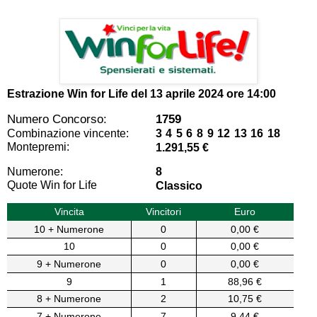
Estrazione Win for Life del
13 aprile 2024 ore 14:00
Numero Concorso:
1759
Combinazione vincente:
3 4 5 6 8 9 12 13 16 18
Montepremi:
1.291,55 €
Numerone:
8
Quote Win for Life
Classico
Vincita
Vincitori
Euro
10 + Numerone
0
0,00 €
10
0
0,00 €
9 + Numerone
0
0,00 €
9
1
88,96 €
8 + Numerone
2
10,75 €
7 + Numerone
7
9,44 €