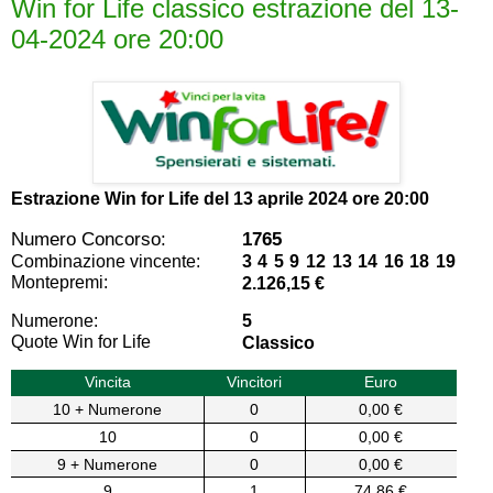
Win for Life classico estrazione del 13-
04-2024 ore 20:00
Estrazione Win for Life del
13 aprile 2024 ore 20:00
Numero Concorso:
1765
Combinazione vincente:
3 4 5 9 12 13 14 16 18 19
Montepremi:
2.126,15 €
Numerone:
5
Quote Win for Life
Classico
Vincita
Vincitori
Euro
10 + Numerone
0
0,00 €
10
0
0,00 €
9 + Numerone
0
0,00 €
9
1
74,86 €