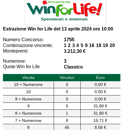
Estrazione Win for Life del
13 aprile 2024 ore 10:00
Numero Concorso:
1755
Combinazione vincente:
1 2 3 4 5 9 16 18 19 20
Montepremi:
3.212,30 €
Numerone:
3
Quote Win for Life
Classico
Vincita
Vincitori
Euro
10 + Numerone
0
0,00 €
10
0
0,00 €
9 + Numerone
0
0,00 €
9
5
31,80 €
8 + Numerone
1
31,80 €
7 + Numerone
8
16,71 €
8
45
8,58 €