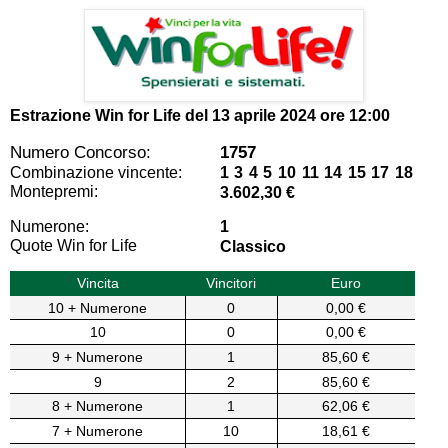
Estrazione Win for Life del
13 aprile 2024 ore 12:00
Numero Concorso:
1757
Combinazione vincente:
1 3 4 5 10 11 14 15 17 18
Montepremi:
3.602,30 €
Numerone:
1
Quote Win for Life
Classico
Vincita
Vincitori
Euro
10 + Numerone
0
0,00 €
10
0
0,00 €
9 + Numerone
1
85,60 €
9
2
85,60 €
8 + Numerone
1
62,06 €
7 + Numerone
10
18,61 €