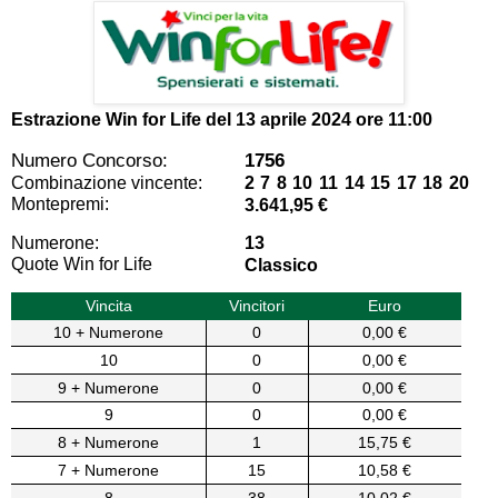
Estrazione Win for Life del
13 aprile 2024 ore 11:00
Numero Concorso:
1756
Combinazione vincente:
2 7 8 10 11 14 15 17 18 20
Montepremi:
3.641,95 €
Numerone:
13
Quote Win for Life
Classico
Vincita
Vincitori
Euro
10 + Numerone
0
0,00 €
10
0
0,00 €
9 + Numerone
0
0,00 €
9
0
0,00 €
8 + Numerone
1
15,75 €
7 + Numerone
15
10,58 €
8
38
10,02 €