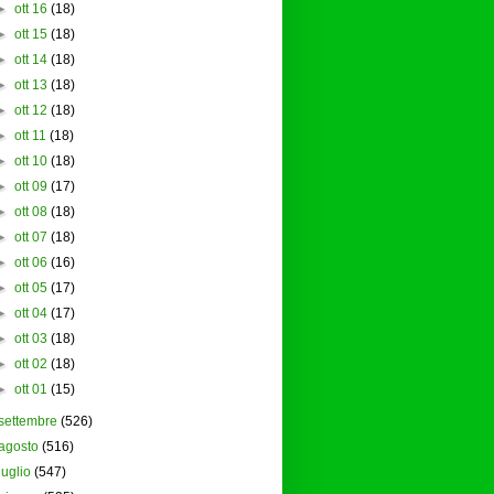
►
ott 16
(18)
►
ott 15
(18)
►
ott 14
(18)
►
ott 13
(18)
►
ott 12
(18)
►
ott 11
(18)
►
ott 10
(18)
►
ott 09
(17)
►
ott 08
(18)
►
ott 07
(18)
►
ott 06
(16)
►
ott 05
(17)
►
ott 04
(17)
►
ott 03
(18)
►
ott 02
(18)
►
ott 01
(15)
settembre
(526)
agosto
(516)
luglio
(547)