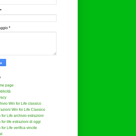
*
aggio
*
e
me page
blicità
vacy
hivio Win for Life classico
razioni Win for Life Classico
 for Life archivio estrazioni
 for life estrazioni di oggi
 for Life verifica vincite
al