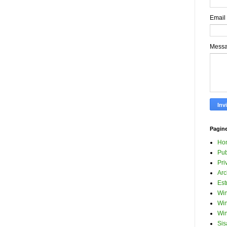
Email
Mess
Pagin
Ho
Pub
Pri
Arc
Est
Win
Win
Win
Sis