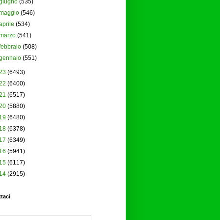
giugno
(535)
maggio
(546)
aprile
(534)
marzo
(541)
febbraio
(508)
gennaio
(551)
23
(6493)
22
(6400)
21
(6517)
20
(5880)
19
(6480)
18
(6378)
17
(6349)
16
(5941)
15
(6117)
14
(2915)
taci