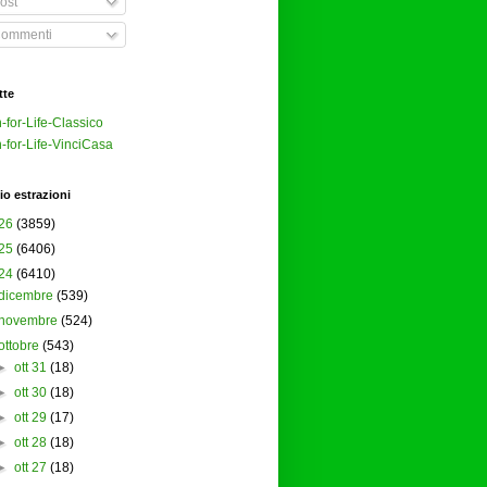
ost
ommenti
tte
-for-Life-Classico
-for-Life-VinciCasa
io estrazioni
26
(3859)
25
(6406)
24
(6410)
dicembre
(539)
novembre
(524)
ottobre
(543)
►
ott 31
(18)
►
ott 30
(18)
►
ott 29
(17)
►
ott 28
(18)
►
ott 27
(18)