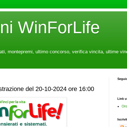
oni WinForLife
tati, montepremi, ultimo concorso, verifica vincita, ultime vin
Segui
estrazione del 20-10-2024 ore 16:00
Link ut
Oro
Iscrivi