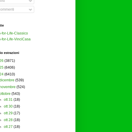
ost
ommenti
tte
-for-Life-Classico
-for-Life-VinciCasa
io estrazioni
26
(3871)
25
(6406)
24
(6410)
dicembre
(539)
novembre
(524)
ottobre
(543)
►
ott 31
(18)
►
ott 30
(18)
►
ott 29
(17)
►
ott 28
(18)
►
ott 27
(18)