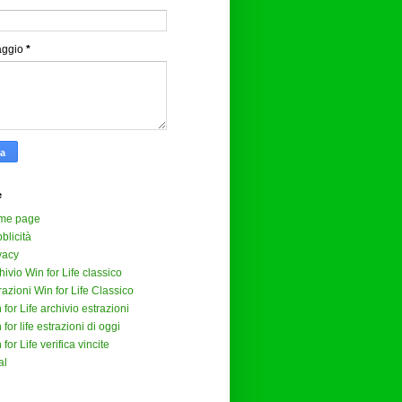
aggio
*
e
me page
blicità
vacy
hivio Win for Life classico
razioni Win for Life Classico
 for Life archivio estrazioni
 for life estrazioni di oggi
 for Life verifica vincite
al