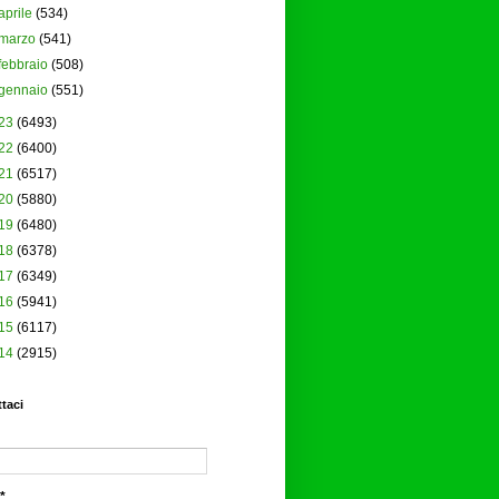
aprile
(534)
marzo
(541)
febbraio
(508)
gennaio
(551)
23
(6493)
22
(6400)
21
(6517)
20
(5880)
19
(6480)
18
(6378)
17
(6349)
16
(5941)
15
(6117)
14
(2915)
taci
*