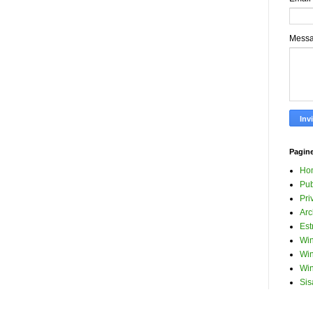
Mess
Pagin
Ho
Pub
Pri
Arc
Est
Win
Win
Win
Sis