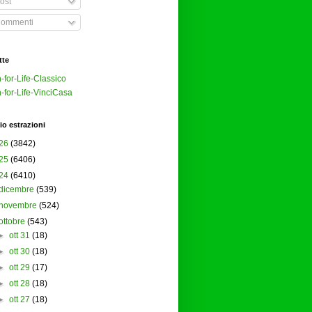
ost
ommenti
tte
-for-Life-Classico
-for-Life-VinciCasa
io estrazioni
26
(3842)
25
(6406)
24
(6410)
dicembre
(539)
novembre
(524)
ottobre
(543)
►
ott 31
(18)
►
ott 30
(18)
►
ott 29
(17)
►
ott 28
(18)
►
ott 27
(18)