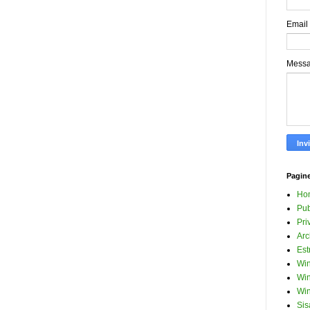
Email
Mess
Pagin
Ho
Pub
Pri
Arc
Est
Win
Win
Win
Sis