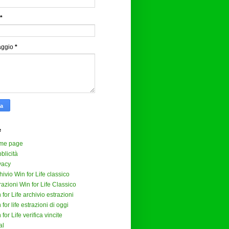
*
aggio
*
e
me page
blicità
vacy
hivio Win for Life classico
razioni Win for Life Classico
 for Life archivio estrazioni
 for life estrazioni di oggi
 for Life verifica vincite
al