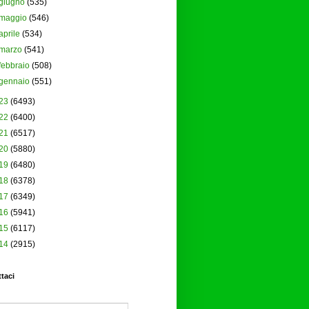
giugno
(535)
maggio
(546)
aprile
(534)
marzo
(541)
febbraio
(508)
gennaio
(551)
23
(6493)
22
(6400)
21
(6517)
20
(5880)
19
(6480)
18
(6378)
17
(6349)
16
(5941)
15
(6117)
14
(2915)
taci