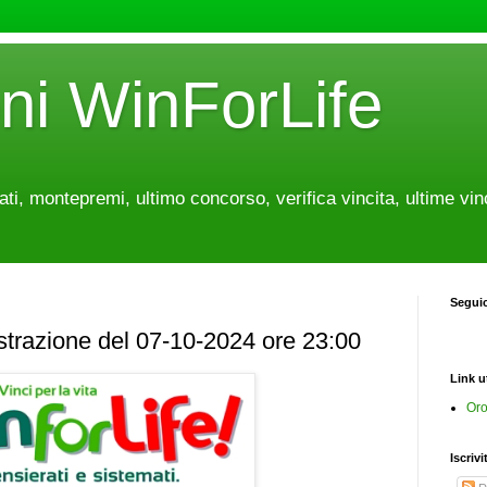
oni WinForLife
tati, montepremi, ultimo concorso, verifica vincita, ultime vin
Segui
estrazione del 07-10-2024 ore 23:00
Link ut
Oro
Iscrivi