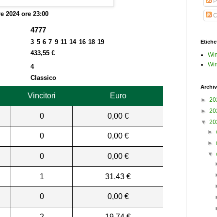
P
re 2024 ore 23:00
C
4777
3 5 6 7 9 11 14 16 18 19
Etiche
433,55 €
Win
Win
4
Classico
Archiv
Vincitori
Euro
►
20
►
20
0
0,00 €
▼
20
►
0
0,00 €
►
▼
0
0,00 €
1
31,43 €
0
0,00 €
2
19,74 €