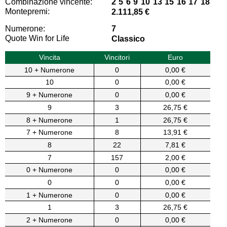
Combinazione vincente:
2 5 6 9 10 13 15 16 17 18
Montepremi:
2.111,85 €
Numerone:
7
Quote Win for Life
Classico
Vincita
Vincitori
Euro
10 + Numerone
0
0,00 €
10
0
0,00 €
9 + Numerone
0
0,00 €
9
3
26,75 €
8 + Numerone
1
26,75 €
7 + Numerone
8
13,91 €
8
22
7,81 €
7
157
2,00 €
0 + Numerone
0
0,00 €
0
0
0,00 €
1 + Numerone
0
0,00 €
1
3
26,75 €
2 + Numerone
0
0,00 €