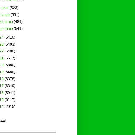
aprile
(523)
marzo
(551)
febbraio
(489)
gennaio
(549)
24
(6410)
23
(6493)
22
(6400)
21
(6517)
20
(5880)
19
(6480)
18
(6378)
17
(6349)
16
(5941)
15
(6117)
14
(2915)
taci