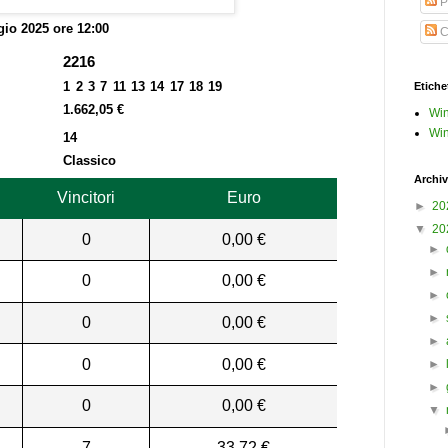
P
io 2025 ore 12:00
C
2216
1 2 3 7 11 13 14 17 18 19
Etiche
1.662,05 €
Win
Win
14
Classico
Archiv
Vincitori
Euro
►
20
▼
20
0
0,00 €
►
►
0
0,00 €
►
►
0
0,00 €
►
0
0,00 €
►
►
0
0,00 €
▼
7
33,72 €