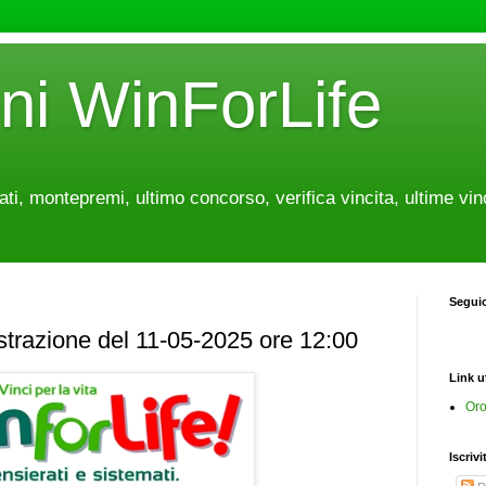
oni WinForLife
tati, montepremi, ultimo concorso, verifica vincita, ultime vin
Segui
estrazione del 11-05-2025 ore 12:00
Link ut
Oro
Iscrivi