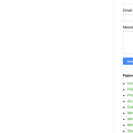
Email
Mess
Pagin
Ho
Pub
Pri
Arc
Est
Win
Win
Win
Sis