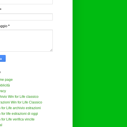
*
aggio
*
e
me page
blicità
vacy
hivio Win for Life classico
razioni Win for Life Classico
 for Life archivio estrazioni
 for life estrazioni di oggi
 for Life verifica vincite
al