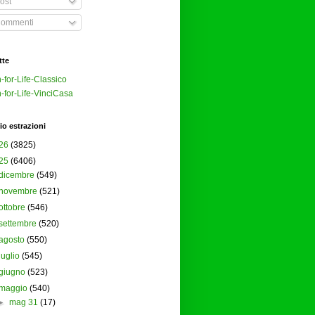
ost
ommenti
tte
-for-Life-Classico
-for-Life-VinciCasa
io estrazioni
26
(3825)
25
(6406)
dicembre
(549)
novembre
(521)
ottobre
(546)
settembre
(520)
agosto
(550)
luglio
(545)
giugno
(523)
maggio
(540)
►
mag 31
(17)