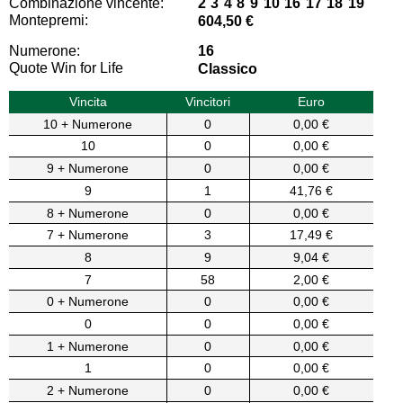
Combinazione vincente:
2 3 4 8 9 10 16 17 18 19
Montepremi:
604,50 €
Numerone:
16
Quote Win for Life
Classico
Vincita
Vincitori
Euro
10 + Numerone
0
0,00 €
10
0
0,00 €
9 + Numerone
0
0,00 €
9
1
41,76 €
8 + Numerone
0
0,00 €
7 + Numerone
3
17,49 €
8
9
9,04 €
7
58
2,00 €
0 + Numerone
0
0,00 €
0
0
0,00 €
1 + Numerone
0
0,00 €
1
0
0,00 €
2 + Numerone
0
0,00 €