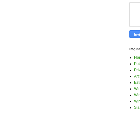
Pagin
Ho
Pub
Pri
Arc
Est
Win
Win
Win
Sis