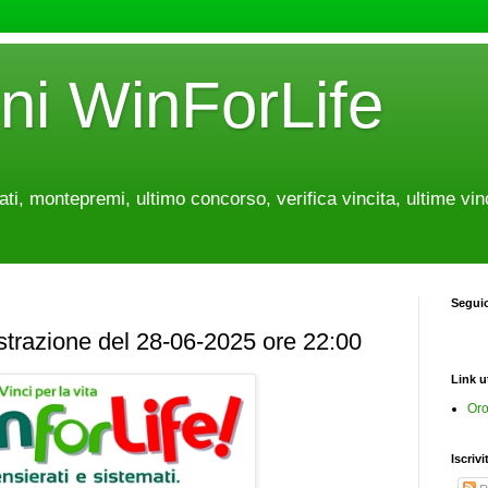
oni WinForLife
tati, montepremi, ultimo concorso, verifica vincita, ultime vin
Segui
estrazione del 28-06-2025 ore 22:00
Link ut
Oro
Iscrivi