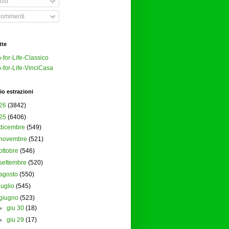
ost
ommenti
tte
-for-Life-Classico
-for-Life-VinciCasa
io estrazioni
26
(3842)
25
(6406)
dicembre
(549)
novembre
(521)
ottobre
(546)
settembre
(520)
agosto
(550)
luglio
(545)
giugno
(523)
►
giu 30
(18)
►
giu 29
(17)