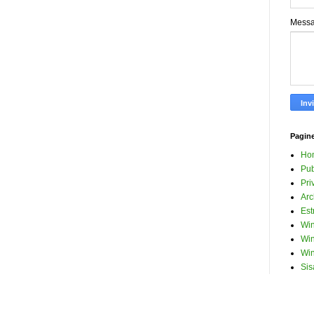
Mess
Pagin
Ho
Pub
Pri
Arc
Est
Win
Win
Win
Sis