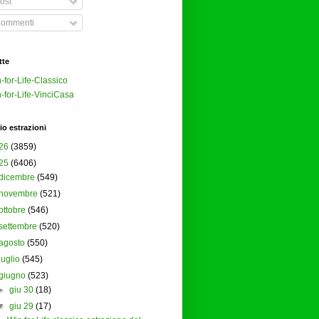
ost
ommenti
tte
-for-Life-Classico
-for-Life-VinciCasa
io estrazioni
26
(3859)
25
(6406)
dicembre
(549)
novembre
(521)
ottobre
(546)
settembre
(520)
agosto
(550)
luglio
(545)
giugno
(523)
►
giu 30
(18)
▼
giu 29
(17)