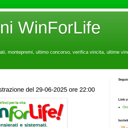
oni WinForLife
tati, montepremi, ultimo concorso, verifica vincita, ultime vin
Segui
estrazione del 29-06-2025 ore 22:00
Link ut
Oro
Iscrivi