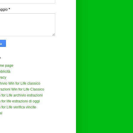
aggio
*
e
me page
blicità
vacy
hivio Win for Life classico
razioni Win for Life Classico
 for Life archivio estrazioni
 for life estrazioni di oggi
 for Life verifica vincite
al