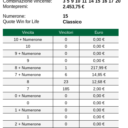
Combinazione vincente:
3 5 9 10 11 14 15 16 17 20
Montepremi:
2.453,75 €
Numerone:
15
Quote Win for Life
Classico
Vincita
Vincitori
Euro
10 + Numerone
0
0,00 €
10
0
0,00 €
9 + Numerone
0
0,00 €
9
0
0,00 €
8 + Numerone
1
217,99 €
7 + Numerone
6
14,85 €
8
23
12,68 €
7
185
2,00 €
0 + Numerone
0
0,00 €
0
0
0,00 €
1 + Numerone
0
0,00 €
1
0
0,00 €
2 + Numerone
0
0,00 €