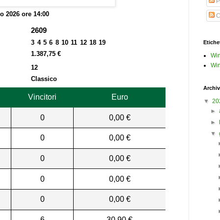
P
o 2026 ore 14:00
C
2609
3 4 5 6 8 10 11 12 18 19
Etiche
1.387,75 €
Win
Win
12
Classico
Archiv
Vincitori
Euro
▼
20
►
0
0,00 €
►
▼
0
0,00 €
0
0,00 €
0
0,00 €
0
0,00 €
6
30,90 €