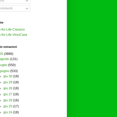
ost
ommenti
tte
-for-Life-Classico
-for-Life-VinciCasa
io estrazioni
26
(3866)
agosto
(131)
luglio
(550)
giugno
(533)
►
giu 30
(18)
►
giu 29
(18)
►
giu 28
(18)
►
giu 27
(18)
►
giu 26
(16)
►
giu 25
(17)
►
giu 24
(18)