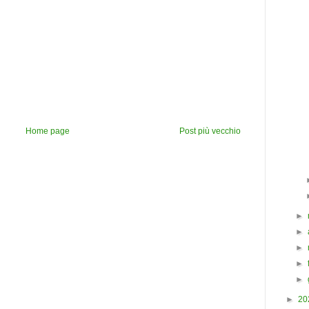
Home page
Post più vecchio
►
►
►
►
►
►
20