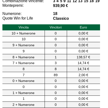
Combinazione vincente:
3 4 5 9 11 12 13 15 18 19
Montepremi:
939,90 €
Numerone:
18
Quote Win for Life
Classico
Vincita
Vincitori
Euro
10 + Numerone
0
0,00 €
10
0
0,00 €
9 + Numerone
0
0,00 €
9
0
0,00 €
8 + Numerone
1
138,57 €
7 + Numerone
3
14,74 €
8
8
14,74 €
7
89
2,00 €
0 + Numerone
0
0,00 €
0
0
0,00 €
1 + Numerone
0
0,00 €
1
0
0,00 €
2 + Numerone
0
0,00 €