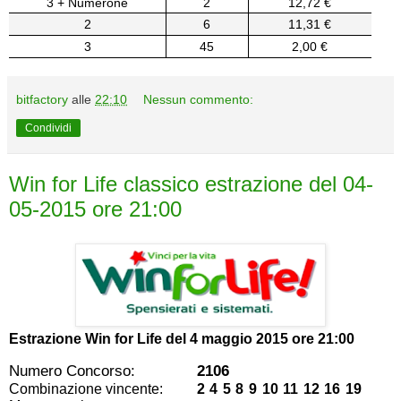
3 + Numerone
2
12,72 €
2
6
11,31 €
3
45
2,00 €
bitfactory
alle
22:10
Nessun commento:
Condividi
Win for Life classico estrazione del 04-
05-2015 ore 21:00
Estrazione Win for Life del
4 maggio 2015 ore 21:00
Numero Concorso:
2106
Combinazione vincente:
2 4 5 8 9 10 11 12 16 19