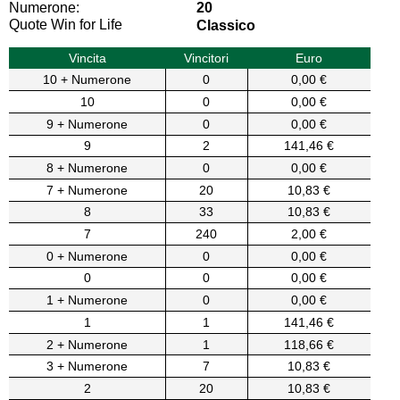
Numerone:
20
Quote Win for Life
Classico
Vincita
Vincitori
Euro
10 + Numerone
0
0,00 €
10
0
0,00 €
9 + Numerone
0
0,00 €
9
2
141,46 €
8 + Numerone
0
0,00 €
7 + Numerone
20
10,83 €
8
33
10,83 €
7
240
2,00 €
0 + Numerone
0
0,00 €
0
0
0,00 €
1 + Numerone
0
0,00 €
1
1
141,46 €
2 + Numerone
1
118,66 €
3 + Numerone
7
10,83 €
2
20
10,83 €