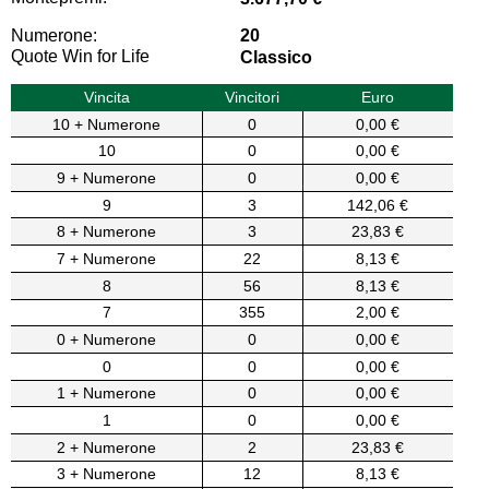
Numerone:
20
Quote Win for Life
Classico
Vincita
Vincitori
Euro
10 + Numerone
0
0,00 €
10
0
0,00 €
9 + Numerone
0
0,00 €
9
3
142,06 €
8 + Numerone
3
23,83 €
7 + Numerone
22
8,13 €
8
56
8,13 €
7
355
2,00 €
0 + Numerone
0
0,00 €
0
0
0,00 €
1 + Numerone
0
0,00 €
1
0
0,00 €
2 + Numerone
2
23,83 €
3 + Numerone
12
8,13 €