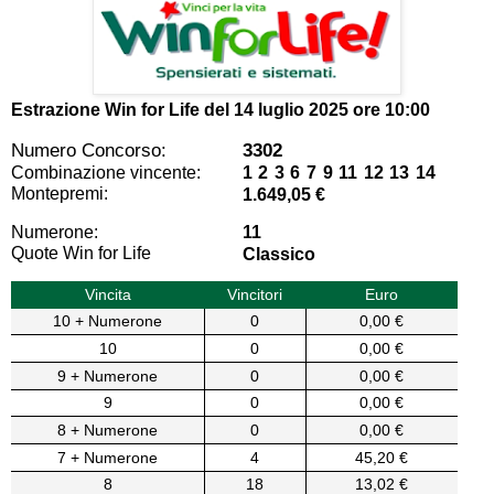
Estrazione Win for Life del
14 luglio 2025 ore 10:00
Numero Concorso:
3302
Combinazione vincente:
1 2 3 6 7 9 11 12 13 14
Montepremi:
1.649,05 €
Numerone:
11
Quote Win for Life
Classico
Vincita
Vincitori
Euro
10 + Numerone
0
0,00 €
10
0
0,00 €
9 + Numerone
0
0,00 €
9
0
0,00 €
8 + Numerone
0
0,00 €
7 + Numerone
4
45,20 €
8
18
13,02 €