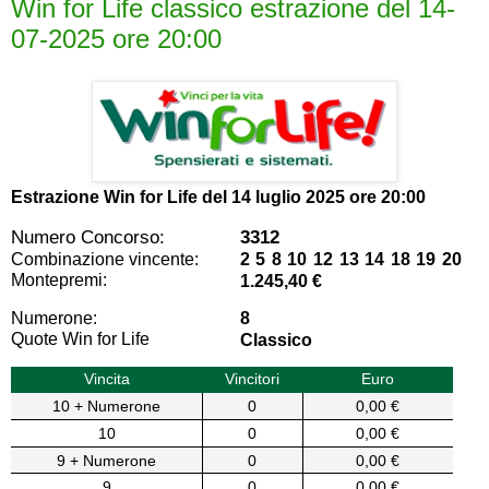
Win for Life classico estrazione del 14-
07-2025 ore 20:00
Estrazione Win for Life del
14 luglio 2025 ore 20:00
Numero Concorso:
3312
Combinazione vincente:
2 5 8 10 12 13 14 18 19 20
Montepremi:
1.245,40 €
Numerone:
8
Quote Win for Life
Classico
Vincita
Vincitori
Euro
10 + Numerone
0
0,00 €
10
0
0,00 €
9 + Numerone
0
0,00 €
9
0
0,00 €