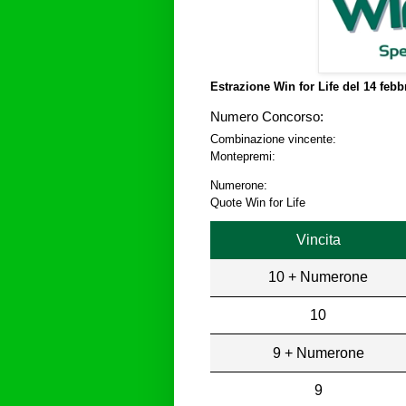
Estrazione Win for Life del
14 febb
Numero Concorso:
Combinazione vincente:
Montepremi:
Numerone:
Quote Win for Life
Vincita
10 + Numerone
10
9 + Numerone
9