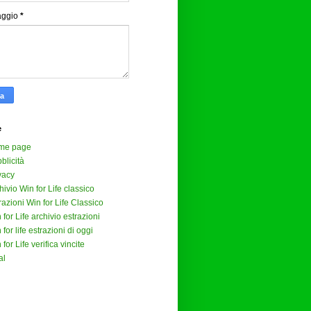
aggio
*
e
me page
blicità
vacy
hivio Win for Life classico
razioni Win for Life Classico
 for Life archivio estrazioni
 for life estrazioni di oggi
 for Life verifica vincite
al