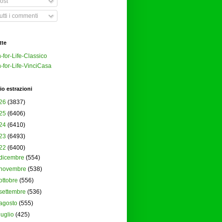
ost
tti i commenti
tte
-for-Life-Classico
-for-Life-VinciCasa
io estrazioni
26
(3837)
25
(6406)
24
(6410)
23
(6493)
22
(6400)
dicembre
(554)
novembre
(538)
ottobre
(556)
settembre
(536)
agosto
(555)
luglio
(425)