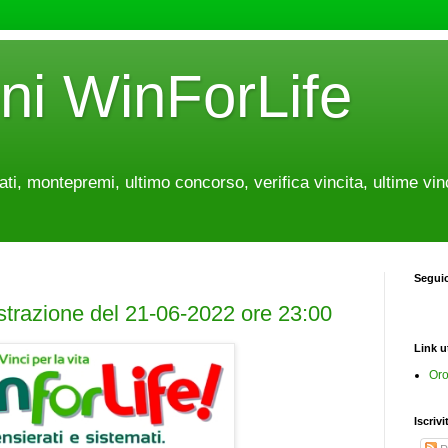
oni WinForLife
tati, montepremi, ultimo concorso, verifica vincita, ultime vin
Segui
estrazione del 21-06-2022 ore 23:00
Link ut
Oro
Iscrivi