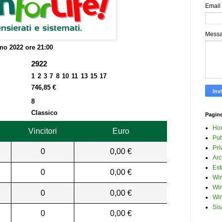
Email
Mess
no 2022 ore 21:00
2922
1 2 3 7 8 10 11 13 15 17
746,85 €
8
Classico
Pagin
Ho
Vincitori
Euro
Pub
Pri
0
0,00 €
Arc
Est
0
0,00 €
Win
Win
0
0,00 €
Win
Sis
0
0,00 €