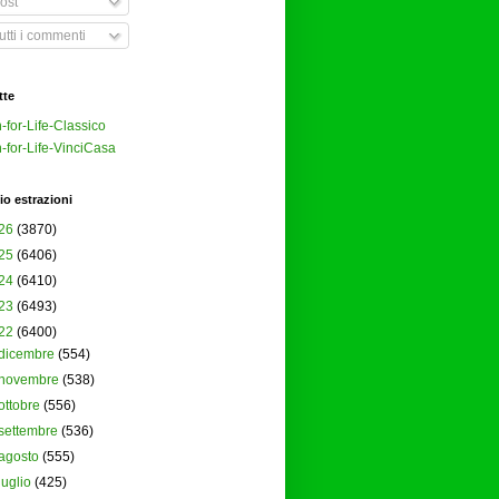
ost
tti i commenti
tte
-for-Life-Classico
-for-Life-VinciCasa
io estrazioni
26
(3870)
25
(6406)
24
(6410)
23
(6493)
22
(6400)
dicembre
(554)
novembre
(538)
ottobre
(556)
settembre
(536)
agosto
(555)
luglio
(425)