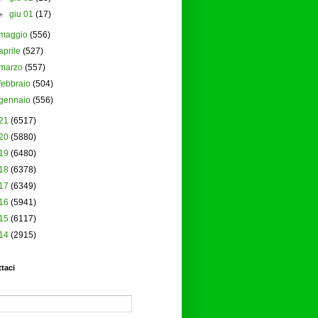
►
giu 01
(17)
maggio
(556)
aprile
(527)
marzo
(557)
febbraio
(504)
gennaio
(556)
21
(6517)
20
(5880)
19
(6480)
18
(6378)
17
(6349)
16
(5941)
15
(6117)
14
(2915)
taci