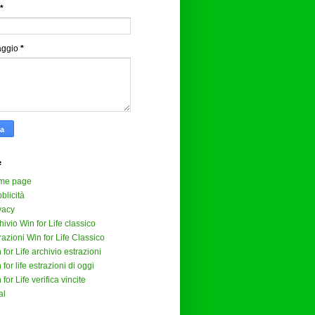
*
aggio
*
e
me page
blicità
vacy
hivio Win for Life classico
razioni Win for Life Classico
 for Life archivio estrazioni
 for life estrazioni di oggi
 for Life verifica vincite
al