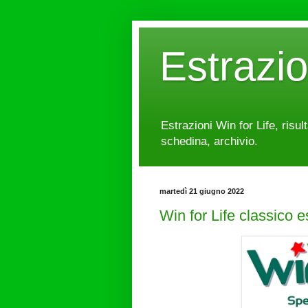
Estrazi
Estrazioni Win for Life, risul
schedina, archivio.
martedì 21 giugno 2022
Win for Life classico 