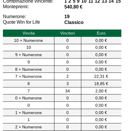
Combinazione vincente:
1 2 5 9 10 11 12 13 14 15
Montepremi:
540,80 €
Numerone:
19
Quote Win for Life
Classico
Vincita
Vincitori
Euro
10 + Numerone
0
0,00 €
10
0
0,00 €
9 + Numerone
0
0,00 €
9
0
0,00 €
8 + Numerone
0
0,00 €
7 + Numerone
2
22,31 €
8
3
18,85 €
7
34
2,00 €
0 + Numerone
0
0,00 €
0
0
0,00 €
1 + Numerone
0
0,00 €
1
0
0,00 €
2 + Numerone
0
0,00 €