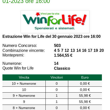
01-2023 ore 16:00
Estrazione Win for Life del
30 gennaio 2023 ore 16:00
Numero Concorso:
503
Combinazione vincente:
4 5 7 12 13 14 16 17 19 20
Montepremi:
1.564,55 €
Numerone:
14
Quote Win for Life
Classico
Vincita
Vincitori
Euro
10 + Numerone
0
0,00 €
10
0
0,00 €
9 + Numerone
1
55,98 €
9
1
55,98 €
8 + Numerone
0
0,00 €