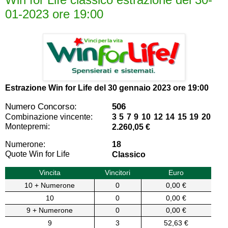
01-2023 ore 19:00
Estrazione Win for Life del
30 gennaio 2023 ore 19:00
Numero Concorso:
506
Combinazione vincente:
3 5 7 9 10 12 14 15 19 20
Montepremi:
2.260,05 €
Numerone:
18
Quote Win for Life
Classico
Vincita
Vincitori
Euro
10 + Numerone
0
0,00 €
10
0
0,00 €
9 + Numerone
0
0,00 €
9
3
52,63 €