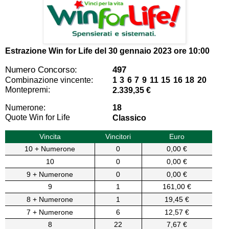
Estrazione Win for Life del
30 gennaio 2023 ore 10:00
Numero Concorso:
497
Combinazione vincente:
1 3 6 7 9 11 15 16 18 20
Montepremi:
2.339,35 €
Numerone:
18
Quote Win for Life
Classico
Vincita
Vincitori
Euro
10 + Numerone
0
0,00 €
10
0
0,00 €
9 + Numerone
0
0,00 €
9
1
161,00 €
8 + Numerone
1
19,45 €
7 + Numerone
6
12,57 €
8
22
7,67 €