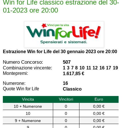
Win for Life classico estrazione del 30-
01-2023 ore 20:00
Estrazione Win for Life del
30 gennaio 2023 ore 20:00
Numero Concorso:
507
Combinazione vincente:
1 3 7 8 10 11 12 16 17 19
Montepremi:
1.617,85 €
Numerone:
16
Quote Win for Life
Classico
Vincita
Vincitori
Euro
10 + Numerone
0
0,00 €
10
0
0,00 €
9 + Numerone
0
0,00 €
9
0
0,00 €