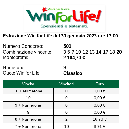
Estrazione Win for Life del
30 gennaio 2023 ore 13:00
Numero Concorso:
500
Combinazione vincente:
3 5 7 10 12 13 14 17 18 20
Montepremi:
2.104,70 €
Numerone:
9
Quote Win for Life
Classico
Vincita
Vincitori
Euro
10 + Numerone
0
0,00 €
10
0
0,00 €
9 + Numerone
0
0,00 €
9
0
0,00 €
8 + Numerone
2
16,79 €
7 + Numerone
10
8,91 €