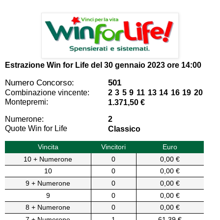
Estrazione Win for Life del
30 gennaio 2023 ore 14:00
Numero Concorso:
501
Combinazione vincente:
2 3 5 9 11 13 14 16 19 20
Montepremi:
1.371,50 €
Numerone:
2
Quote Win for Life
Classico
Vincita
Vincitori
Euro
10 + Numerone
0
0,00 €
10
0
0,00 €
9 + Numerone
0
0,00 €
9
0
0,00 €
8 + Numerone
0
0,00 €
7 + Numerone
1
61,39 €