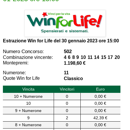
Estrazione Win for Life del
30 gennaio 2023 ore 15:00
Numero Concorso:
502
Combinazione vincente:
4 6 8 9 10 11 14 15 17 20
Montepremi:
1.198,60 €
Numerone:
11
Quote Win for Life
Classico
Vincita
Vincitori
Euro
10 + Numerone
0
0,00 €
10
0
0,00 €
9 + Numerone
0
0,00 €
9
2
42,39 €
8 + Numerone
0
0,00 €