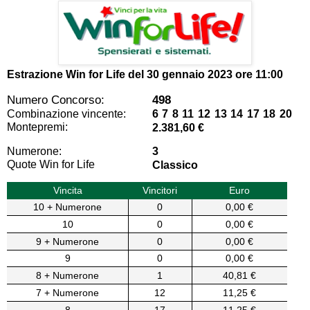
Estrazione Win for Life del
30 gennaio 2023 ore 11:00
Numero Concorso:
498
Combinazione vincente:
6 7 8 11 12 13 14 17 18 20
Montepremi:
2.381,60 €
Numerone:
3
Quote Win for Life
Classico
Vincita
Vincitori
Euro
10 + Numerone
0
0,00 €
10
0
0,00 €
9 + Numerone
0
0,00 €
9
0
0,00 €
8 + Numerone
1
40,81 €
7 + Numerone
12
11,25 €
8
17
11,25 €