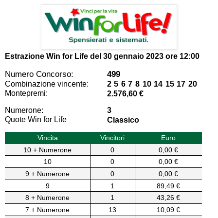
Estrazione Win for Life del
30 gennaio 2023 ore 12:00
Numero Concorso:
499
Combinazione vincente:
2 5 6 7 8 10 14 15 17 20
Montepremi:
2.576,60 €
Numerone:
3
Quote Win for Life
Classico
Vincita
Vincitori
Euro
10 + Numerone
0
0,00 €
10
0
0,00 €
9 + Numerone
0
0,00 €
9
1
89,49 €
8 + Numerone
1
43,26 €
7 + Numerone
13
10,09 €