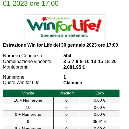
01-2023 ore 17:00
Estrazione Win for Life del
30 gennaio 2023 ore 17:00
Numero Concorso:
504
Combinazione vincente:
3 5 7 8 9 10 13 15 18 20
Montepremi:
2.081,95 €
Numerone:
1
Quote Win for Life
Classico
Vincita
Vincitori
Euro
10 + Numerone
0
0,00 €
10
0
0,00 €
9 + Numerone
0
0,00 €
9
2
35,61 €
8 + Numerone
0
0,00 €