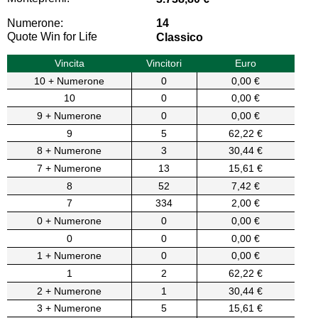
Numerone:
14
Quote Win for Life
Classico
Vincita
Vincitori
Euro
10 + Numerone
0
0,00 €
10
0
0,00 €
9 + Numerone
0
0,00 €
9
5
62,22 €
8 + Numerone
3
30,44 €
7 + Numerone
13
15,61 €
8
52
7,42 €
7
334
2,00 €
0 + Numerone
0
0,00 €
0
0
0,00 €
1 + Numerone
0
0,00 €
1
2
62,22 €
2 + Numerone
1
30,44 €
3 + Numerone
5
15,61 €