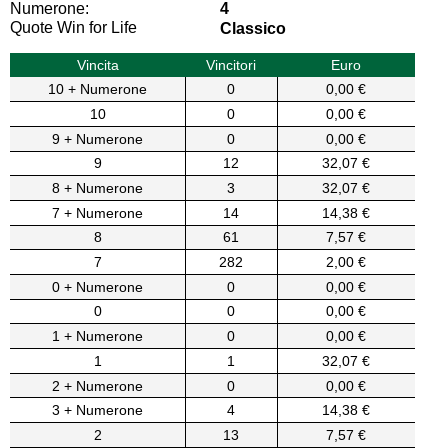
Numerone:
4
Quote Win for Life
Classico
Vincita
Vincitori
Euro
10 + Numerone
0
0,00 €
10
0
0,00 €
9 + Numerone
0
0,00 €
9
12
32,07 €
8 + Numerone
3
32,07 €
7 + Numerone
14
14,38 €
8
61
7,57 €
7
282
2,00 €
0 + Numerone
0
0,00 €
0
0
0,00 €
1 + Numerone
0
0,00 €
1
1
32,07 €
2 + Numerone
0
0,00 €
3 + Numerone
4
14,38 €
2
13
7,57 €