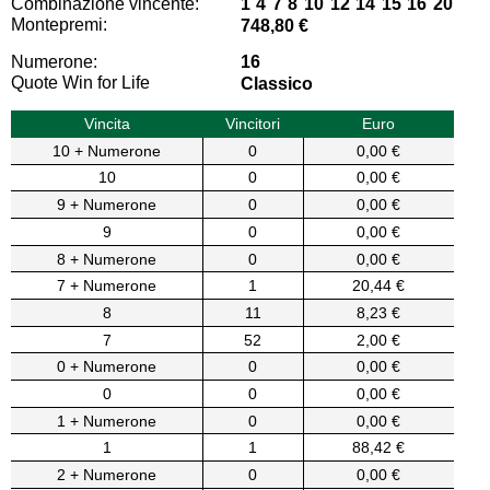
Combinazione vincente:
1 4 7 8 10 12 14 15 16 20
Montepremi:
748,80 €
Numerone:
16
Quote Win for Life
Classico
Vincita
Vincitori
Euro
10 + Numerone
0
0,00 €
10
0
0,00 €
9 + Numerone
0
0,00 €
9
0
0,00 €
8 + Numerone
0
0,00 €
7 + Numerone
1
20,44 €
8
11
8,23 €
7
52
2,00 €
0 + Numerone
0
0,00 €
0
0
0,00 €
1 + Numerone
0
0,00 €
1
1
88,42 €
2 + Numerone
0
0,00 €