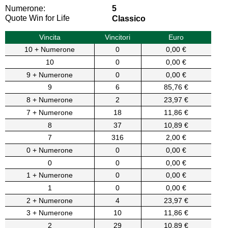
Numerone:
5
Quote Win for Life
Classico
Vincita
Vincitori
Euro
10 + Numerone
0
0,00 €
10
0
0,00 €
9 + Numerone
0
0,00 €
9
6
85,76 €
8 + Numerone
2
23,97 €
7 + Numerone
18
11,86 €
8
37
10,89 €
7
316
2,00 €
0 + Numerone
0
0,00 €
0
0
0,00 €
1 + Numerone
0
0,00 €
1
0
0,00 €
2 + Numerone
4
23,97 €
3 + Numerone
10
11,86 €
2
29
10,89 €