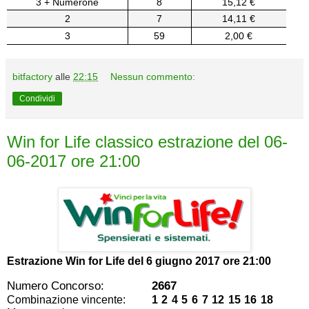
3 + Numerone
8
15,12 €
2
7
14,11 €
3
59
2,00 €
bitfactory
alle
22:15
Nessun commento:
Condividi
Win for Life classico estrazione del 06-
06-2017 ore 21:00
Estrazione Win for Life del
6 giugno 2017 ore 21:00
Numero Concorso:
2667
Combinazione vincente:
1 2 4 5 6 7 12 15 16 18