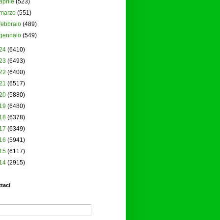
aprile
(523)
marzo
(551)
febbraio
(489)
gennaio
(549)
24
(6410)
23
(6493)
22
(6400)
21
(6517)
20
(5880)
19
(6480)
18
(6378)
17
(6349)
16
(5941)
15
(6117)
14
(2915)
taci