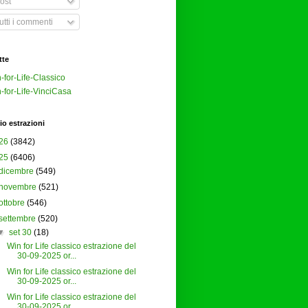
ost
tti i commenti
tte
-for-Life-Classico
-for-Life-VinciCasa
io estrazioni
26
(3842)
25
(6406)
dicembre
(549)
novembre
(521)
ottobre
(546)
settembre
(520)
▼
set 30
(18)
Win for Life classico estrazione del
30-09-2025 or...
Win for Life classico estrazione del
30-09-2025 or...
Win for Life classico estrazione del
30-09-2025 or...