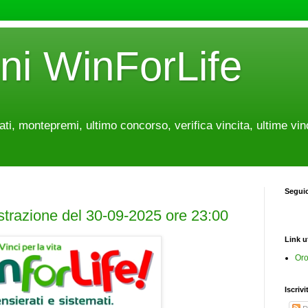
oni WinForLife
tati, montepremi, ultimo concorso, verifica vincita, ultime vin
Segui
estrazione del 30-09-2025 ore 23:00
Link ut
Oro
Iscrivi