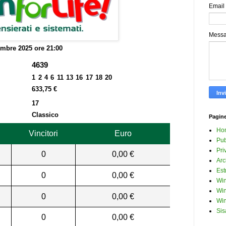
Email
Mess
embre 2025 ore 21:00
4639
1 2 4 6 11 13 16 17 18 20
633,75 €
17
Classico
Pagin
Ho
Vincitori
Euro
Pub
Pri
0
0,00 €
Arc
Est
0
0,00 €
Win
Win
0
0,00 €
Win
Sis
0
0,00 €