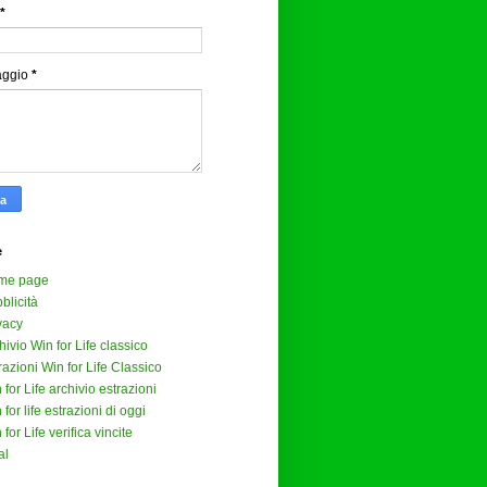
*
aggio
*
e
me page
blicità
vacy
hivio Win for Life classico
razioni Win for Life Classico
 for Life archivio estrazioni
 for life estrazioni di oggi
 for Life verifica vincite
al