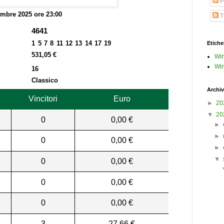
P
embre 2025 ore 23:00
Tu
4641
1 5 7 8 11 12 13 14 17 19
Etiche
531,05 €
Win
Win
16
Classico
Archiv
Vincitori
Euro
►
20
▼
20
0
0,00 €
►
►
0
0,00 €
►
▼
0
0,00 €
0
0,00 €
0
0,00 €
3
27,66 €