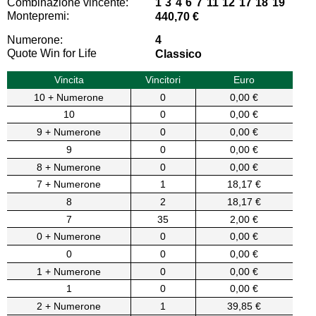
Combinazione vincente:
1 3 4 6 7 11 12 17 18 19
Montepremi:
440,70 €
Numerone:
4
Quote Win for Life
Classico
Vincita
Vincitori
Euro
10 + Numerone
0
0,00 €
10
0
0,00 €
9 + Numerone
0
0,00 €
9
0
0,00 €
8 + Numerone
0
0,00 €
7 + Numerone
1
18,17 €
8
2
18,17 €
7
35
2,00 €
0 + Numerone
0
0,00 €
0
0
0,00 €
1 + Numerone
0
0,00 €
1
0
0,00 €
2 + Numerone
1
39,85 €