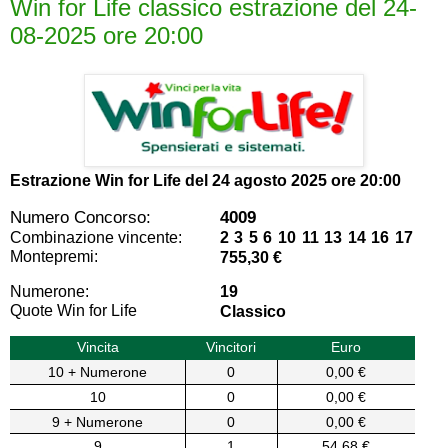
Win for Life classico estrazione del 24-
08-2025 ore 20:00
Estrazione Win for Life del
24 agosto 2025 ore 20:00
Numero Concorso:
4009
Combinazione vincente:
2 3 5 6 10 11 13 14 16 17
Montepremi:
755,30 €
Numerone:
19
Quote Win for Life
Classico
Vincita
Vincitori
Euro
10 + Numerone
0
0,00 €
10
0
0,00 €
9 + Numerone
0
0,00 €
9
1
54,68 €