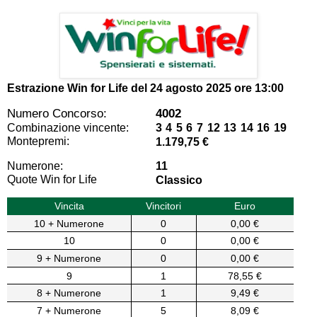
Estrazione Win for Life del
24 agosto 2025 ore 13:00
Numero Concorso:
4002
Combinazione vincente:
3 4 5 6 7 12 13 14 16 19
Montepremi:
1.179,75 €
Numerone:
11
Quote Win for Life
Classico
Vincita
Vincitori
Euro
10 + Numerone
0
0,00 €
10
0
0,00 €
9 + Numerone
0
0,00 €
9
1
78,55 €
8 + Numerone
1
9,49 €
7 + Numerone
5
8,09 €