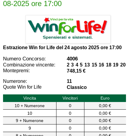
08-2025 ore 17:00
Estrazione Win for Life del
24 agosto 2025 ore 17:00
Numero Concorso:
4006
Combinazione vincente:
2 3 4 5 13 15 16 18 19 20
Montepremi:
748,15 €
Numerone:
11
Quote Win for Life
Classico
Vincita
Vincitori
Euro
10 + Numerone
0
0,00 €
10
0
0,00 €
9 + Numerone
0
0,00 €
9
0
0,00 €
8 + Numerone
0
0,00 €