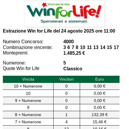
Estrazione Win for Life del
24 agosto 2025 ore 11:00
Numero Concorso:
4000
Combinazione vincente:
3 6 7 8 10 11 13 14 15 17
Montepremi:
1.485,25 €
Numerone:
5
Quote Win for Life
Classico
Vincita
Vincitori
Euro
10 + Numerone
0
0,00 €
10
0
0,00 €
9 + Numerone
0
0,00 €
9
0
0,00 €
8 + Numerone
1
132,39 €
7 + Numerone
4
15,46 €
8
12
10,16 €