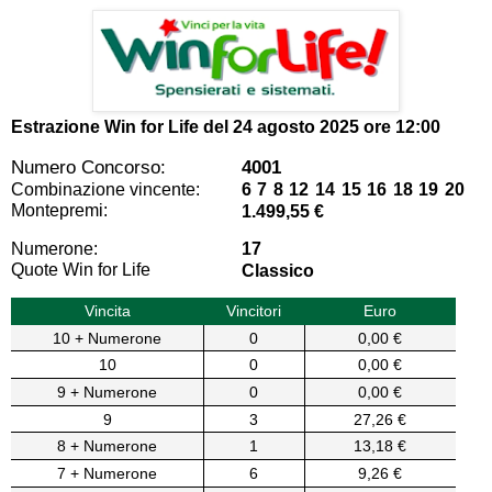
Estrazione Win for Life del
24 agosto 2025 ore 12:00
Numero Concorso:
4001
Combinazione vincente:
6 7 8 12 14 15 16 18 19 20
Montepremi:
1.499,55 €
Numerone:
17
Quote Win for Life
Classico
Vincita
Vincitori
Euro
10 + Numerone
0
0,00 €
10
0
0,00 €
9 + Numerone
0
0,00 €
9
3
27,26 €
8 + Numerone
1
13,18 €
7 + Numerone
6
9,26 €