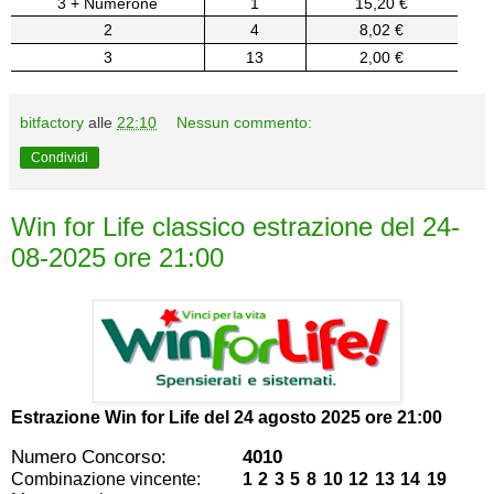
3 + Numerone
1
15,20 €
2
4
8,02 €
3
13
2,00 €
bitfactory
alle
22:10
Nessun commento:
Condividi
Win for Life classico estrazione del 24-
08-2025 ore 21:00
Estrazione Win for Life del
24 agosto 2025 ore 21:00
Numero Concorso:
4010
Combinazione vincente:
1 2 3 5 8 10 12 13 14 19