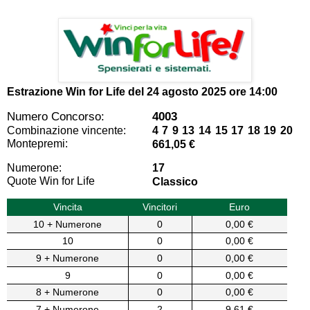
Estrazione Win for Life del
24 agosto 2025 ore 14:00
Numero Concorso:
4003
Combinazione vincente:
4 7 9 13 14 15 17 18 19 20
Montepremi:
661,05 €
Numerone:
17
Quote Win for Life
Classico
Vincita
Vincitori
Euro
10 + Numerone
0
0,00 €
10
0
0,00 €
9 + Numerone
0
0,00 €
9
0
0,00 €
8 + Numerone
0
0,00 €
7 + Numerone
2
9,61 €