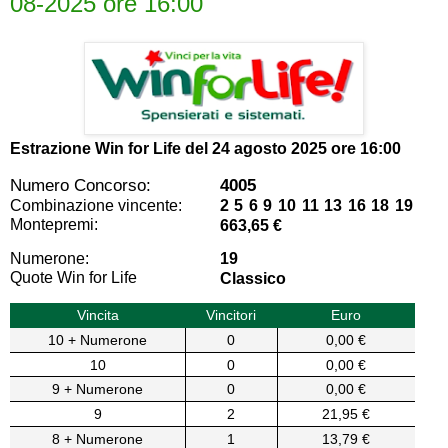
08-2025 ore 16:00
Estrazione Win for Life del
24 agosto 2025 ore 16:00
Numero Concorso:
4005
Combinazione vincente:
2 5 6 9 10 11 13 16 18 19
Montepremi:
663,65 €
Numerone:
19
Quote Win for Life
Classico
Vincita
Vincitori
Euro
10 + Numerone
0
0,00 €
10
0
0,00 €
9 + Numerone
0
0,00 €
9
2
21,95 €
8 + Numerone
1
13,79 €