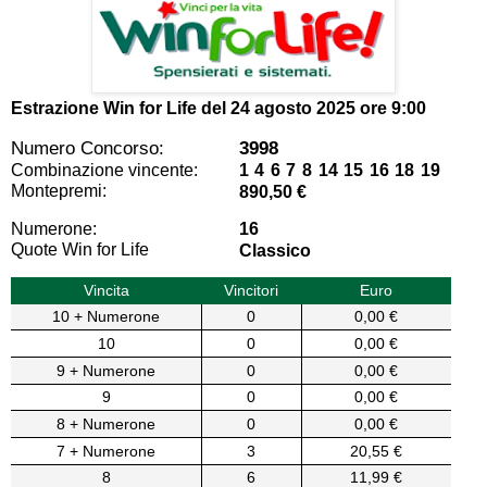
Estrazione Win for Life del
24 agosto 2025 ore 9:00
Numero Concorso:
3998
Combinazione vincente:
1 4 6 7 8 14 15 16 18 19
Montepremi:
890,50 €
Numerone:
16
Quote Win for Life
Classico
Vincita
Vincitori
Euro
10 + Numerone
0
0,00 €
10
0
0,00 €
9 + Numerone
0
0,00 €
9
0
0,00 €
8 + Numerone
0
0,00 €
7 + Numerone
3
20,55 €
8
6
11,99 €