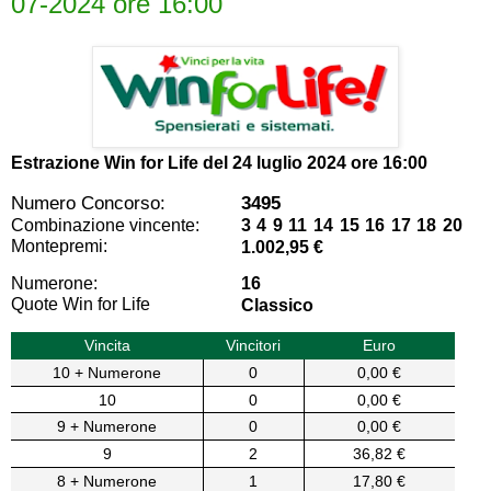
07-2024 ore 16:00
Estrazione Win for Life del
24 luglio 2024 ore 16:00
Numero Concorso:
3495
Combinazione vincente:
3 4 9 11 14 15 16 17 18 20
Montepremi:
1.002,95 €
Numerone:
16
Quote Win for Life
Classico
Vincita
Vincitori
Euro
10 + Numerone
0
0,00 €
10
0
0,00 €
9 + Numerone
0
0,00 €
9
2
36,82 €
8 + Numerone
1
17,80 €