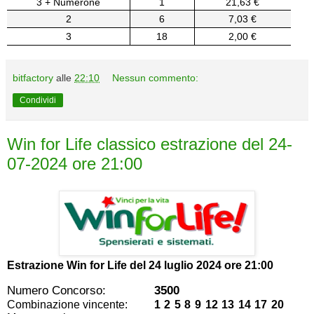
3 + Numerone
1
21,63 €
2
6
7,03 €
3
18
2,00 €
bitfactory
alle
22:10
Nessun commento:
Condividi
Win for Life classico estrazione del 24-
07-2024 ore 21:00
Estrazione Win for Life del
24 luglio 2024 ore 21:00
Numero Concorso:
3500
Combinazione vincente:
1 2 5 8 9 12 13 14 17 20