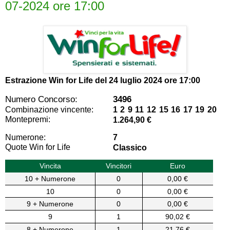
07-2024 ore 17:00
Estrazione Win for Life del
24 luglio 2024 ore 17:00
Numero Concorso:
3496
Combinazione vincente:
1 2 9 11 12 15 16 17 19 20
Montepremi:
1.264,90 €
Numerone:
7
Quote Win for Life
Classico
Vincita
Vincitori
Euro
10 + Numerone
0
0,00 €
10
0
0,00 €
9 + Numerone
0
0,00 €
9
1
90,02 €
8 + Numerone
1
21,76 €