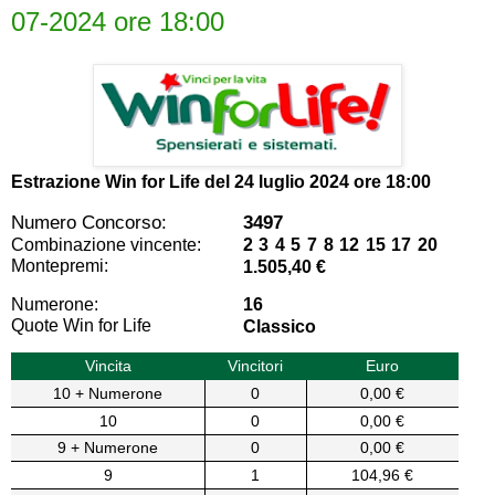
07-2024 ore 18:00
Estrazione Win for Life del
24 luglio 2024 ore 18:00
Numero Concorso:
3497
Combinazione vincente:
2 3 4 5 7 8 12 15 17 20
Montepremi:
1.505,40 €
Numerone:
16
Quote Win for Life
Classico
Vincita
Vincitori
Euro
10 + Numerone
0
0,00 €
10
0
0,00 €
9 + Numerone
0
0,00 €
9
1
104,96 €