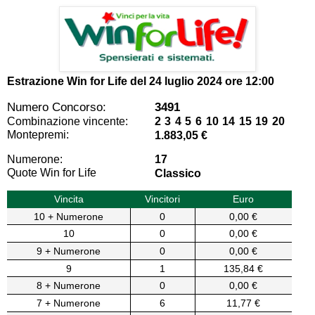
Estrazione Win for Life del
24 luglio 2024 ore 12:00
Numero Concorso:
3491
Combinazione vincente:
2 3 4 5 6 10 14 15 19 20
Montepremi:
1.883,05 €
Numerone:
17
Quote Win for Life
Classico
Vincita
Vincitori
Euro
10 + Numerone
0
0,00 €
10
0
0,00 €
9 + Numerone
0
0,00 €
9
1
135,84 €
8 + Numerone
0
0,00 €
7 + Numerone
6
11,77 €