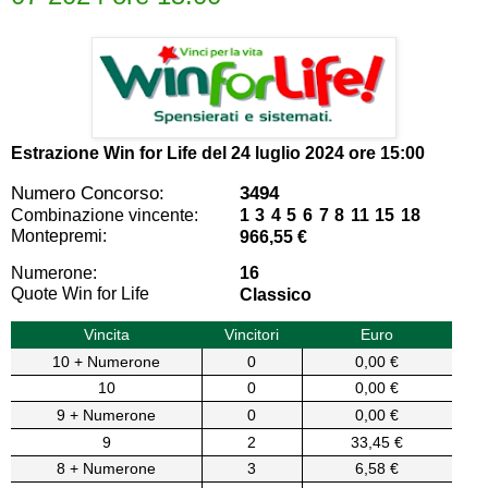
Estrazione Win for Life del
24 luglio 2024 ore 15:00
Numero Concorso:
3494
Combinazione vincente:
1 3 4 5 6 7 8 11 15 18
Montepremi:
966,55 €
Numerone:
16
Quote Win for Life
Classico
Vincita
Vincitori
Euro
10 + Numerone
0
0,00 €
10
0
0,00 €
9 + Numerone
0
0,00 €
9
2
33,45 €
8 + Numerone
3
6,58 €