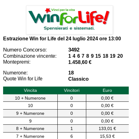
Estrazione Win for Life del
24 luglio 2024 ore 13:00
Numero Concorso:
3492
Combinazione vincente:
1 4 6 7 8 9 15 18 19 20
Montepremi:
1.458,60 €
Numerone:
18
Quote Win for Life
Classico
Vincita
Vincitori
Euro
10 + Numerone
0
0,00 €
10
0
0,00 €
9 + Numerone
0
0,00 €
9
0
0,00 €
8 + Numerone
1
133,01 €
7 + Numerone
6
15,53 €