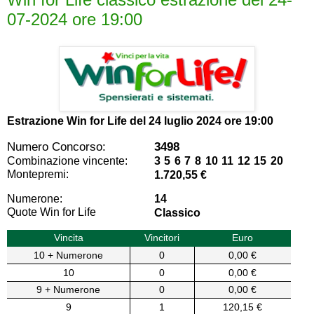
07-2024 ore 19:00
Estrazione Win for Life del
24 luglio 2024 ore 19:00
Numero Concorso:
3498
Combinazione vincente:
3 5 6 7 8 10 11 12 15 20
Montepremi:
1.720,55 €
Numerone:
14
Quote Win for Life
Classico
Vincita
Vincitori
Euro
10 + Numerone
0
0,00 €
10
0
0,00 €
9 + Numerone
0
0,00 €
9
1
120,15 €