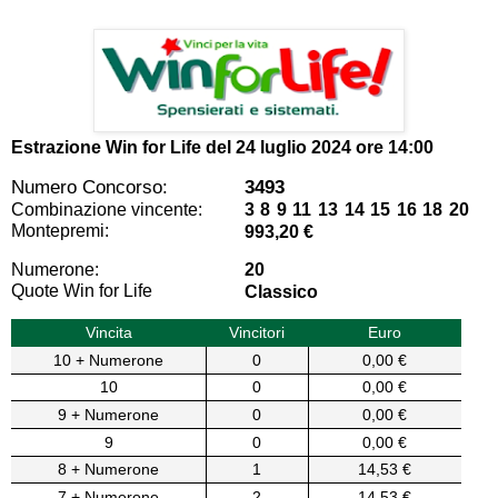
Estrazione Win for Life del
24 luglio 2024 ore 14:00
Numero Concorso:
3493
Combinazione vincente:
3 8 9 11 13 14 15 16 18 20
Montepremi:
993,20 €
Numerone:
20
Quote Win for Life
Classico
Vincita
Vincitori
Euro
10 + Numerone
0
0,00 €
10
0
0,00 €
9 + Numerone
0
0,00 €
9
0
0,00 €
8 + Numerone
1
14,53 €
7 + Numerone
2
14,53 €