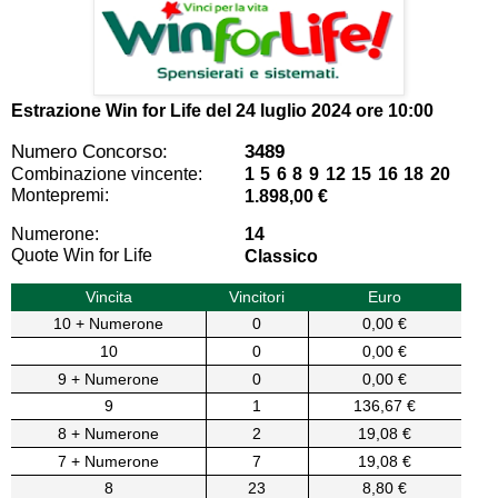
Estrazione Win for Life del
24 luglio 2024 ore 10:00
Numero Concorso:
3489
Combinazione vincente:
1 5 6 8 9 12 15 16 18 20
Montepremi:
1.898,00 €
Numerone:
14
Quote Win for Life
Classico
Vincita
Vincitori
Euro
10 + Numerone
0
0,00 €
10
0
0,00 €
9 + Numerone
0
0,00 €
9
1
136,67 €
8 + Numerone
2
19,08 €
7 + Numerone
7
19,08 €
8
23
8,80 €