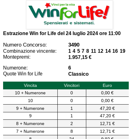
Estrazione Win for Life del
24 luglio 2024 ore 11:00
Numero Concorso:
3490
Combinazione vincente:
1 4 5 7 8 11 12 14 16 19
Montepremi:
1.957,15 €
Numerone:
6
Quote Win for Life
Classico
Vincita
Vincitori
Euro
10 + Numerone
0
0,00 €
10
0
0,00 €
9 + Numerone
1
47,20 €
9
1
47,20 €
8 + Numerone
2
12,71 €
7 + Numerone
8
12,71 €
8
24
9,92 €