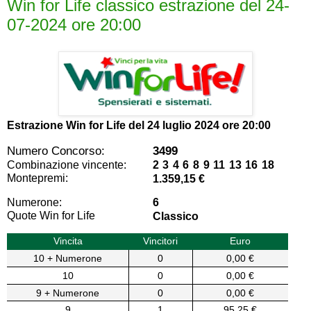
Win for Life classico estrazione del 24-
07-2024 ore 20:00
Estrazione Win for Life del
24 luglio 2024 ore 20:00
Numero Concorso:
3499
Combinazione vincente:
2 3 4 6 8 9 11 13 16 18
Montepremi:
1.359,15 €
Numerone:
6
Quote Win for Life
Classico
Vincita
Vincitori
Euro
10 + Numerone
0
0,00 €
10
0
0,00 €
9 + Numerone
0
0,00 €
9
1
95,25 €