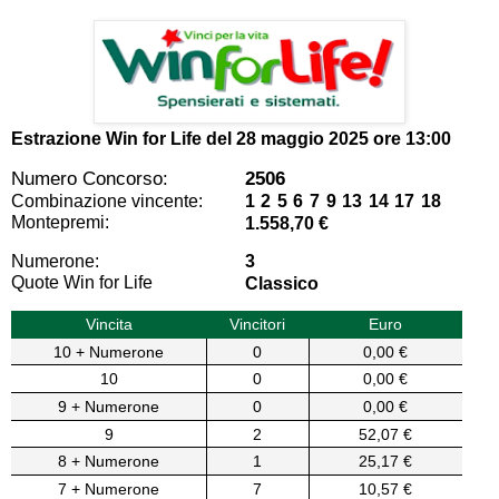
Estrazione Win for Life del
28 maggio 2025 ore 13:00
Numero Concorso:
2506
Combinazione vincente:
1 2 5 6 7 9 13 14 17 18
Montepremi:
1.558,70 €
Numerone:
3
Quote Win for Life
Classico
Vincita
Vincitori
Euro
10 + Numerone
0
0,00 €
10
0
0,00 €
9 + Numerone
0
0,00 €
9
2
52,07 €
8 + Numerone
1
25,17 €
7 + Numerone
7
10,57 €