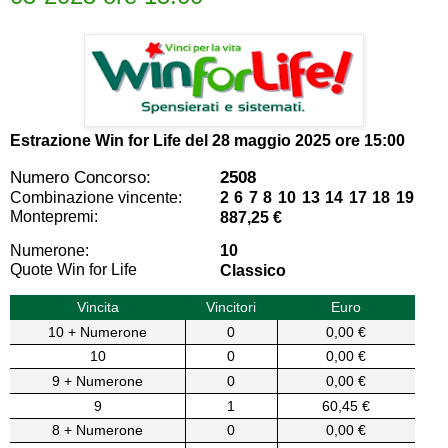
Estrazione Win for Life del
28 maggio 2025 ore 15:00
Numero Concorso:
2508
Combinazione vincente:
2 6 7 8 10 13 14 17 18 19
Montepremi:
887,25 €
Numerone:
10
Quote Win for Life
Classico
Vincita
Vincitori
Euro
10 + Numerone
0
0,00 €
10
0
0,00 €
9 + Numerone
0
0,00 €
9
1
60,45 €
8 + Numerone
0
0,00 €