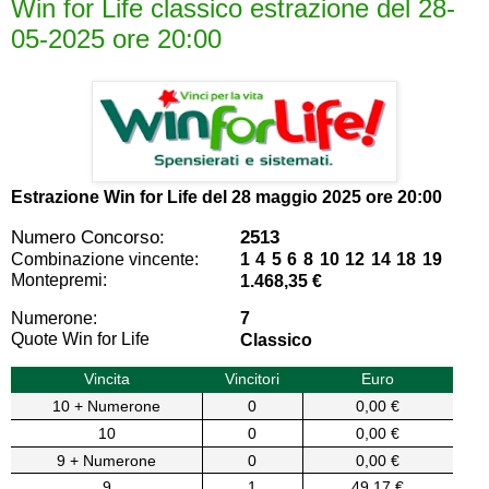
Win for Life classico estrazione del 28-
05-2025 ore 20:00
Estrazione Win for Life del
28 maggio 2025 ore 20:00
Numero Concorso:
2513
Combinazione vincente:
1 4 5 6 8 10 12 14 18 19
Montepremi:
1.468,35 €
Numerone:
7
Quote Win for Life
Classico
Vincita
Vincitori
Euro
10 + Numerone
0
0,00 €
10
0
0,00 €
9 + Numerone
0
0,00 €
9
1
49,17 €