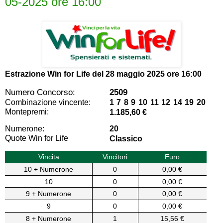
05-2025 ore 16:00
Estrazione Win for Life del
28 maggio 2025 ore 16:00
Numero Concorso:
2509
Combinazione vincente:
1 7 8 9 10 11 12 14 19 20
Montepremi:
1.185,60 €
Numerone:
20
Quote Win for Life
Classico
Vincita
Vincitori
Euro
10 + Numerone
0
0,00 €
10
0
0,00 €
9 + Numerone
0
0,00 €
9
0
0,00 €
8 + Numerone
1
15,56 €