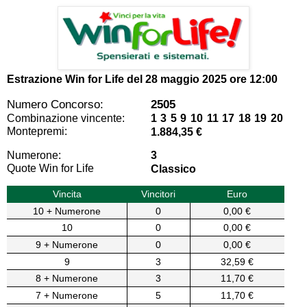
Estrazione Win for Life del
28 maggio 2025 ore 12:00
Numero Concorso:
2505
Combinazione vincente:
1 3 5 9 10 11 17 18 19 20
Montepremi:
1.884,35 €
Numerone:
3
Quote Win for Life
Classico
Vincita
Vincitori
Euro
10 + Numerone
0
0,00 €
10
0
0,00 €
9 + Numerone
0
0,00 €
9
3
32,59 €
8 + Numerone
3
11,70 €
7 + Numerone
5
11,70 €