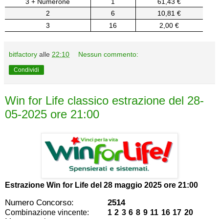
3 + Numerone
1
61,43 €
2
6
10,81 €
3
16
2,00 €
bitfactory
alle
22:10
Nessun commento:
Condividi
Win for Life classico estrazione del 28-
05-2025 ore 21:00
Estrazione Win for Life del
28 maggio 2025 ore 21:00
Numero Concorso:
2514
Combinazione vincente:
1 2 3 6 8 9 11 16 17 20