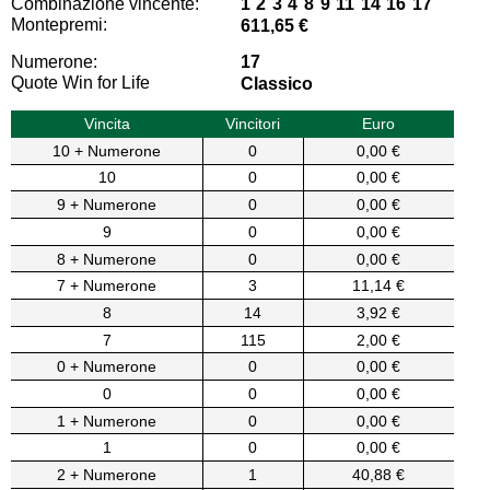
Combinazione vincente:
1 2 3 4 8 9 11 14 16 17
Montepremi:
611,65 €
Numerone:
17
Quote Win for Life
Classico
Vincita
Vincitori
Euro
10 + Numerone
0
0,00 €
10
0
0,00 €
9 + Numerone
0
0,00 €
9
0
0,00 €
8 + Numerone
0
0,00 €
7 + Numerone
3
11,14 €
8
14
3,92 €
7
115
2,00 €
0 + Numerone
0
0,00 €
0
0
0,00 €
1 + Numerone
0
0,00 €
1
0
0,00 €
2 + Numerone
1
40,88 €