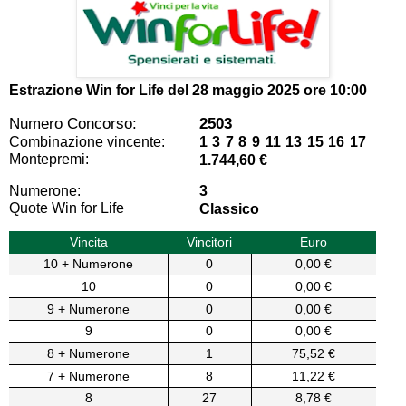
Estrazione Win for Life del
28 maggio 2025 ore 10:00
Numero Concorso:
2503
Combinazione vincente:
1 3 7 8 9 11 13 15 16 17
Montepremi:
1.744,60 €
Numerone:
3
Quote Win for Life
Classico
Vincita
Vincitori
Euro
10 + Numerone
0
0,00 €
10
0
0,00 €
9 + Numerone
0
0,00 €
9
0
0,00 €
8 + Numerone
1
75,52 €
7 + Numerone
8
11,22 €
8
27
8,78 €