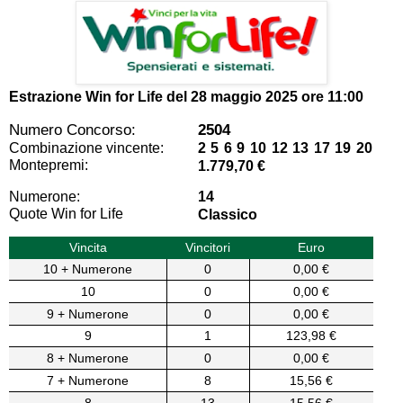
Estrazione Win for Life del
28 maggio 2025 ore 11:00
Numero Concorso:
2504
Combinazione vincente:
2 5 6 9 10 12 13 17 19 20
Montepremi:
1.779,70 €
Numerone:
14
Quote Win for Life
Classico
Vincita
Vincitori
Euro
10 + Numerone
0
0,00 €
10
0
0,00 €
9 + Numerone
0
0,00 €
9
1
123,98 €
8 + Numerone
0
0,00 €
7 + Numerone
8
15,56 €
8
13
15,56 €