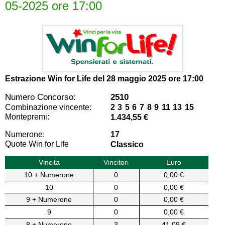
05-2025 ore 17:00
Estrazione Win for Life del
28 maggio 2025 ore 17:00
Numero Concorso:
2510
Combinazione vincente:
2 3 5 6 7 8 9 11 13 15
Montepremi:
1.434,55 €
Numerone:
17
Quote Win for Life
Classico
Vincita
Vincitori
Euro
10 + Numerone
0
0,00 €
10
0
0,00 €
9 + Numerone
0
0,00 €
9
0
0,00 €
8 + Numerone
3
41,09 €