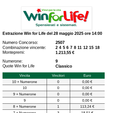
Estrazione Win for Life del
28 maggio 2025 ore 14:00
Numero Concorso:
2507
Combinazione vincente:
2 4 5 6 7 8 11 12 15 18
Montepremi:
1.213,55 €
Numerone:
9
Quote Win for Life
Classico
Vincita
Vincitori
Euro
10 + Numerone
0
0,00 €
10
0
0,00 €
9 + Numerone
0
0,00 €
9
0
0,00 €
8 + Numerone
1
113,24 €
7 + Numerone
3
18,51 €