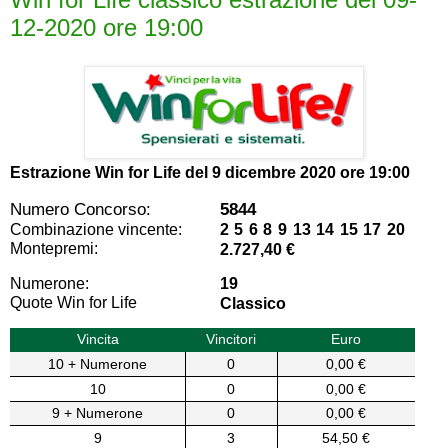
12-2020 ore 19:00
Estrazione Win for Life del
9 dicembre 2020 ore 19:00
Numero Concorso:
5844
Combinazione vincente:
2 5 6 8 9 13 14 15 17 20
Montepremi:
2.727,40 €
Numerone:
19
Quote Win for Life
Classico
Vincita
Vincitori
Euro
10 + Numerone
0
0,00 €
10
0
0,00 €
9 + Numerone
0
0,00 €
9
3
54,50 €