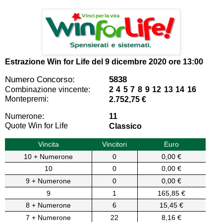
Estrazione Win for Life del
9 dicembre 2020 ore 13:00
Numero Concorso:
5838
Combinazione vincente:
2 4 5 7 8 9 12 13 14 16
Montepremi:
2.752,75 €
Numerone:
11
Quote Win for Life
Classico
Vincita
Vincitori
Euro
10 + Numerone
0
0,00 €
10
0
0,00 €
9 + Numerone
0
0,00 €
9
1
165,85 €
8 + Numerone
6
15,45 €
7 + Numerone
22
8,16 €