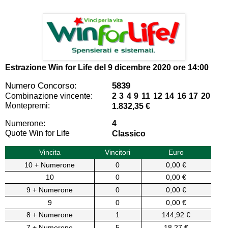
Estrazione Win for Life del
9 dicembre 2020 ore 14:00
Numero Concorso:
5839
Combinazione vincente:
2 3 4 9 11 12 14 16 17 20
Montepremi:
1.832,35 €
Numerone:
4
Quote Win for Life
Classico
Vincita
Vincitori
Euro
10 + Numerone
0
0,00 €
10
0
0,00 €
9 + Numerone
0
0,00 €
9
0
0,00 €
8 + Numerone
1
144,92 €
7 + Numerone
5
18,27 €