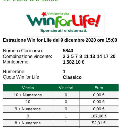
Estrazione Win for Life del
9 dicembre 2020 ore 15:00
Numero Concorso:
5840
Combinazione vincente:
2 3 5 7 8 11 13 14 17 20
Montepremi:
1.582,10 €
Numerone:
1
Quote Win for Life
Classico
Vincita
Vincitori
Euro
10 + Numerone
0
0,00 €
10
0
0,00 €
9 + Numerone
0
0,00 €
9
1
187,08 €
8 + Numerone
1
52,31 €