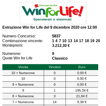
Estrazione Win for Life del
9 dicembre 2020 ore 12:00
Numero Concorso:
5837
Combinazione vincente:
1 4 7 10 13 14 17 18 19 20
Montepremi:
3.212,30 €
Numerone:
9
Quote Win for Life
Classico
Vincita
Vincitori
Euro
10 + Numerone
0
0,00 €
10
0
0,00 €
9 + Numerone
0
0,00 €
9
1
195,34 €
8 + Numerone
3
21,84 €
7 + Numerone
14
9,38 €