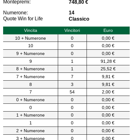
Montepremi:
748,80 €
Numerone:
14
Quote Win for Life
Classico
Vincita
Vincitori
Euro
10 + Numerone
0
0,00 €
10
0
0,00 €
9 + Numerone
0
0,00 €
9
1
91,28 €
8 + Numerone
1
25,52 €
7 + Numerone
7
9,81 €
8
3
9,81 €
7
54
2,00 €
0 + Numerone
0
0,00 €
0
0
0,00 €
1 + Numerone
0
0,00 €
1
0
0,00 €
2 + Numerone
0
0,00 €
3 + Numerone
0
0,00 €