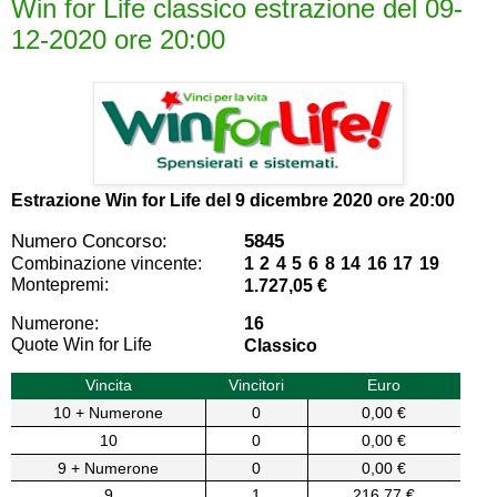
Win for Life classico estrazione del 09-
12-2020 ore 20:00
Estrazione Win for Life del
9 dicembre 2020 ore 20:00
Numero Concorso:
5845
Combinazione vincente:
1 2 4 5 6 8 14 16 17 19
Montepremi:
1.727,05 €
Numerone:
16
Quote Win for Life
Classico
Vincita
Vincitori
Euro
10 + Numerone
0
0,00 €
10
0
0,00 €
9 + Numerone
0
0,00 €
9
1
216,77 €