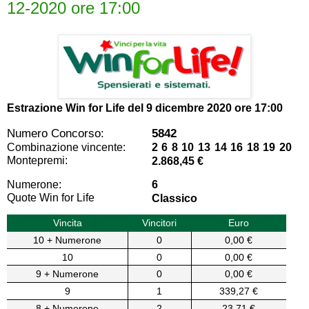
12-2020 ore 17:00
Estrazione Win for Life del
9 dicembre 2020 ore 17:00
Numero Concorso:
5842
Combinazione vincente:
2 6 8 10 13 14 16 18 19 20
Montepremi:
2.868,45 €
Numerone:
6
Quote Win for Life
Classico
Vincita
Vincitori
Euro
10 + Numerone
0
0,00 €
10
0
0,00 €
9 + Numerone
0
0,00 €
9
1
339,27 €
8 + Numerone
2
23,71 €