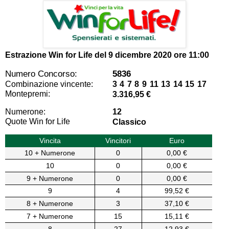
Estrazione Win for Life del
9 dicembre 2020 ore 11:00
Numero Concorso:
5836
Combinazione vincente:
3 4 7 8 9 11 13 14 15 17
Montepremi:
3.316,95 €
Numerone:
12
Quote Win for Life
Classico
Vincita
Vincitori
Euro
10 + Numerone
0
0,00 €
10
0
0,00 €
9 + Numerone
0
0,00 €
9
4
99,52 €
8 + Numerone
3
37,10 €
7 + Numerone
15
15,11 €
8
27
12,93 €