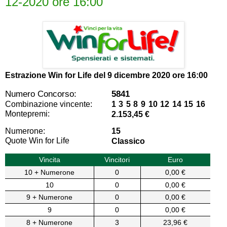
12-2020 ore 16:00
Estrazione Win for Life del
9 dicembre 2020 ore 16:00
Numero Concorso:
5841
Combinazione vincente:
1 3 5 8 9 10 12 14 15 16
Montepremi:
2.153,45 €
Numerone:
15
Quote Win for Life
Classico
Vincita
Vincitori
Euro
10 + Numerone
0
0,00 €
10
0
0,00 €
9 + Numerone
0
0,00 €
9
0
0,00 €
8 + Numerone
3
23,96 €