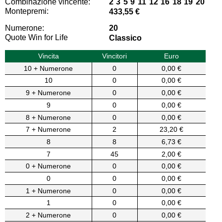
Combinazione vincente:
2 3 5 9 11 12 16 18 19 20
Montepremi:
433,55 €
Numerone:
20
Quote Win for Life
Classico
Vincita
Vincitori
Euro
10 + Numerone
0
0,00 €
10
0
0,00 €
9 + Numerone
0
0,00 €
9
0
0,00 €
8 + Numerone
0
0,00 €
7 + Numerone
2
23,20 €
8
8
6,73 €
7
45
2,00 €
0 + Numerone
0
0,00 €
0
0
0,00 €
1 + Numerone
0
0,00 €
1
0
0,00 €
2 + Numerone
0
0,00 €