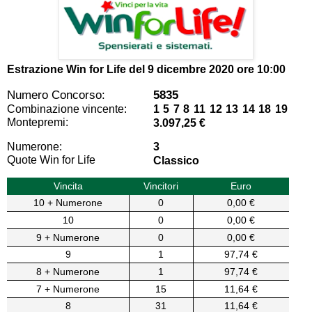
Estrazione Win for Life del
9 dicembre 2020 ore 10:00
Numero Concorso:
5835
Combinazione vincente:
1 5 7 8 11 12 13 14 18 19
Montepremi:
3.097,25 €
Numerone:
3
Quote Win for Life
Classico
Vincita
Vincitori
Euro
10 + Numerone
0
0,00 €
10
0
0,00 €
9 + Numerone
0
0,00 €
9
1
97,74 €
8 + Numerone
1
97,74 €
7 + Numerone
15
11,64 €
8
31
11,64 €