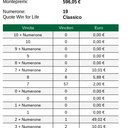
Montepremi:
596,05 €
Numerone:
19
Quote Win for Life
Classico
Vincita
Vincitori
Euro
10 + Numerone
0
0,00 €
10
0
0,00 €
9 + Numerone
0
0,00 €
9
0
0,00 €
8 + Numerone
0
0,00 €
7 + Numerone
2
10,01 €
8
8
5,88 €
7
57
2,00 €
0 + Numerone
0
0,00 €
0
0
0,00 €
1 + Numerone
0
0,00 €
1
0
0,00 €
2 + Numerone
1
49,02 €
3 + Numerone
2
10,01 €