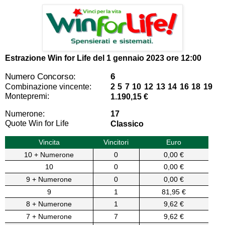
Estrazione Win for Life del
1 gennaio 2023 ore 12:00
Numero Concorso:
6
Combinazione vincente:
2 5 7 10 12 13 14 16 18 19
Montepremi:
1.190,15 €
Numerone:
17
Quote Win for Life
Classico
Vincita
Vincitori
Euro
10 + Numerone
0
0,00 €
10
0
0,00 €
9 + Numerone
0
0,00 €
9
1
81,95 €
8 + Numerone
1
9,62 €
7 + Numerone
7
9,62 €