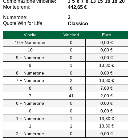
Combinazione vincente:
3 5 6 7 8 13 15 16 18 20
Montepremi:
442,65 €
Numerone:
3
Quote Win for Life
Classico
Vincita
Vincitori
Euro
10 + Numerone
0
0,00 €
10
0
0,00 €
9 + Numerone
0
0,00 €
9
1
13,30 €
8 + Numerone
0
0,00 €
7 + Numerone
2
13,30 €
8
8
7,80 €
7
41
2,00 €
0 + Numerone
0
0,00 €
0
0
0,00 €
1 + Numerone
1
13,30 €
1
1
13,30 €
2 + Numerone
0
0,00 €