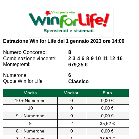
Estrazione Win for Life del
1 gennaio 2023 ore 14:00
Numero Concorso:
8
Combinazione vincente:
2 3 4 6 8 9 10 11 12 16
Montepremi:
679,25 €
Numerone:
6
Quote Win for Life
Classico
Vincita
Vincitori
Euro
10 + Numerone
0
0,00 €
10
0
0,00 €
9 + Numerone
0
0,00 €
9
2
35,52 €
8 + Numerone
0
0,00 €
7 + Numerone
1
35,52 €