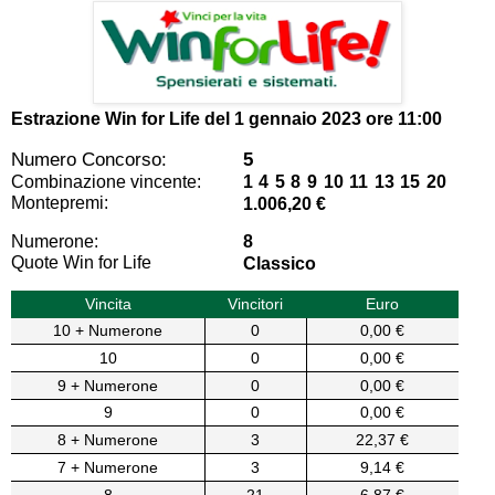
Estrazione Win for Life del
1 gennaio 2023 ore 11:00
Numero Concorso:
5
Combinazione vincente:
1 4 5 8 9 10 11 13 15 20
Montepremi:
1.006,20 €
Numerone:
8
Quote Win for Life
Classico
Vincita
Vincitori
Euro
10 + Numerone
0
0,00 €
10
0
0,00 €
9 + Numerone
0
0,00 €
9
0
0,00 €
8 + Numerone
3
22,37 €
7 + Numerone
3
9,14 €
8
21
6,87 €