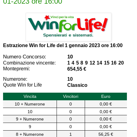
01-2023 ore 16:00
Estrazione Win for Life del
1 gennaio 2023 ore 16:00
Numero Concorso:
10
Combinazione vincente:
1 4 5 8 9 12 14 15 16 20
Montepremi:
654,55 €
Numerone:
10
Quote Win for Life
Classico
Vincita
Vincitori
Euro
10 + Numerone
0
0,00 €
10
0
0,00 €
9 + Numerone
0
0,00 €
9
0
0,00 €
8 + Numerone
1
56,25 €