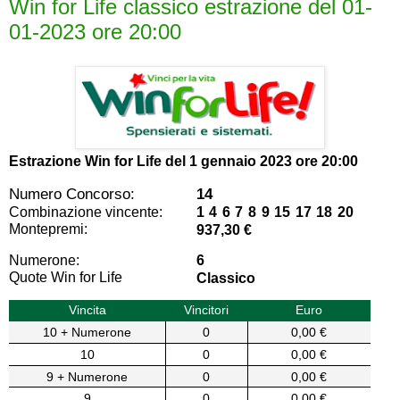
Win for Life classico estrazione del 01-
01-2023 ore 20:00
Estrazione Win for Life del
1 gennaio 2023 ore 20:00
Numero Concorso:
14
Combinazione vincente:
1 4 6 7 8 9 15 17 18 20
Montepremi:
937,30 €
Numerone:
6
Quote Win for Life
Classico
Vincita
Vincitori
Euro
10 + Numerone
0
0,00 €
10
0
0,00 €
9 + Numerone
0
0,00 €
9
0
0,00 €