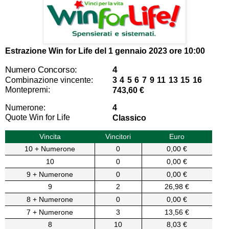
Estrazione Win for Life del
1 gennaio 2023 ore 10:00
Numero Concorso:
4
Combinazione vincente:
3 4 5 6 7 9 11 13 15 16
Montepremi:
743,60 €
Numerone:
4
Quote Win for Life
Classico
Vincita
Vincitori
Euro
10 + Numerone
0
0,00 €
10
0
0,00 €
9 + Numerone
0
0,00 €
9
2
26,98 €
8 + Numerone
0
0,00 €
7 + Numerone
3
13,56 €
8
10
8,03 €