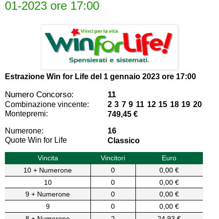
01-2023 ore 17:00
Estrazione Win for Life del
1 gennaio 2023 ore 17:00
Numero Concorso:
11
Combinazione vincente:
2 3 7 9 11 12 15 18 19 20
Montepremi:
749,45 €
Numerone:
16
Quote Win for Life
Classico
Vincita
Vincitori
Euro
10 + Numerone
0
0,00 €
10
0
0,00 €
9 + Numerone
0
0,00 €
9
0
0,00 €
8 + Numerone
2
24,93 €