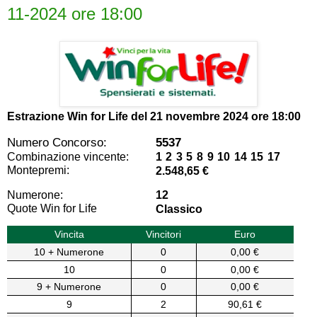
11-2024 ore 18:00
Estrazione Win for Life del
21 novembre 2024 ore 18:00
Numero Concorso:
5537
Combinazione vincente:
1 2 3 5 8 9 10 14 15 17
Montepremi:
2.548,65 €
Numerone:
12
Quote Win for Life
Classico
Vincita
Vincitori
Euro
10 + Numerone
0
0,00 €
10
0
0,00 €
9 + Numerone
0
0,00 €
9
2
90,61 €