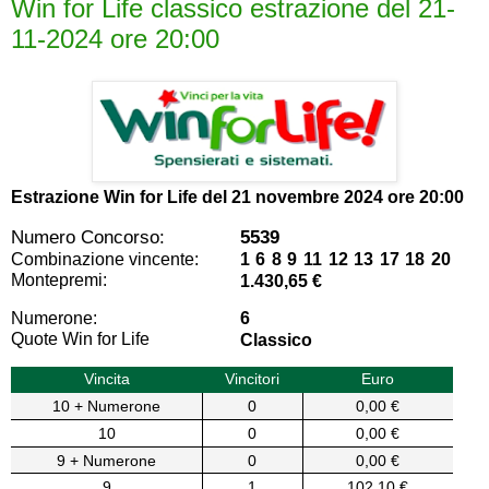
Win for Life classico estrazione del 21-
11-2024 ore 20:00
Estrazione Win for Life del
21 novembre 2024 ore 20:00
Numero Concorso:
5539
Combinazione vincente:
1 6 8 9 11 12 13 17 18 20
Montepremi:
1.430,65 €
Numerone:
6
Quote Win for Life
Classico
Vincita
Vincitori
Euro
10 + Numerone
0
0,00 €
10
0
0,00 €
9 + Numerone
0
0,00 €
9
1
102,10 €