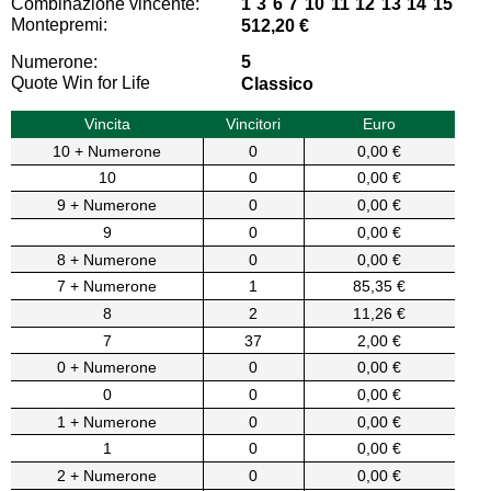
Combinazione vincente:
1 3 6 7 10 11 12 13 14 15
Montepremi:
512,20 €
Numerone:
5
Quote Win for Life
Classico
Vincita
Vincitori
Euro
10 + Numerone
0
0,00 €
10
0
0,00 €
9 + Numerone
0
0,00 €
9
0
0,00 €
8 + Numerone
0
0,00 €
7 + Numerone
1
85,35 €
8
2
11,26 €
7
37
2,00 €
0 + Numerone
0
0,00 €
0
0
0,00 €
1 + Numerone
0
0,00 €
1
0
0,00 €
2 + Numerone
0
0,00 €