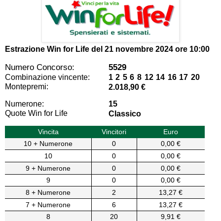
Estrazione Win for Life del
21 novembre 2024 ore 10:00
Numero Concorso:
5529
Combinazione vincente:
1 2 5 6 8 12 14 16 17 20
Montepremi:
2.018,90 €
Numerone:
15
Quote Win for Life
Classico
Vincita
Vincitori
Euro
10 + Numerone
0
0,00 €
10
0
0,00 €
9 + Numerone
0
0,00 €
9
0
0,00 €
8 + Numerone
2
13,27 €
7 + Numerone
6
13,27 €
8
20
9,91 €