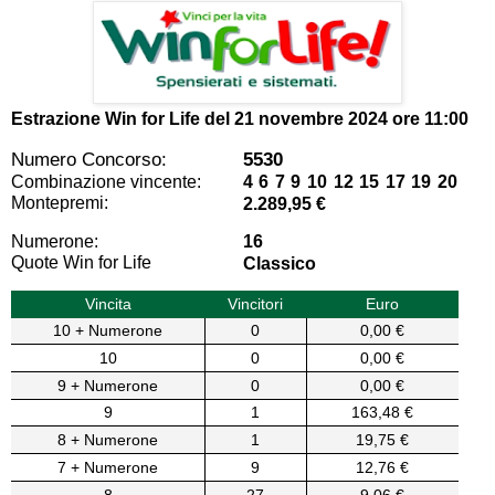
Estrazione Win for Life del
21 novembre 2024 ore 11:00
Numero Concorso:
5530
Combinazione vincente:
4 6 7 9 10 12 15 17 19 20
Montepremi:
2.289,95 €
Numerone:
16
Quote Win for Life
Classico
Vincita
Vincitori
Euro
10 + Numerone
0
0,00 €
10
0
0,00 €
9 + Numerone
0
0,00 €
9
1
163,48 €
8 + Numerone
1
19,75 €
7 + Numerone
9
12,76 €
8
27
9,06 €