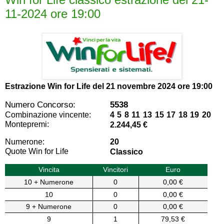
11-2024 ore 19:00
Estrazione Win for Life del
21 novembre 2024 ore 19:00
Numero Concorso:
5538
Combinazione vincente:
4 5 8 11 13 15 17 18 19 20
Montepremi:
2.244,45 €
Numerone:
20
Quote Win for Life
Classico
Vincita
Vincitori
Euro
10 + Numerone
0
0,00 €
10
0
0,00 €
9 + Numerone
0
0,00 €
9
1
79,53 €