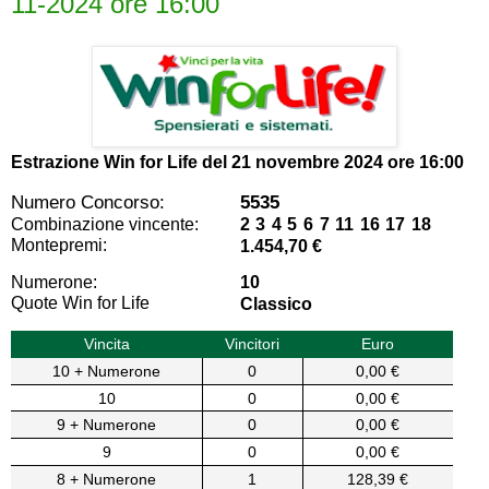
11-2024 ore 16:00
Estrazione Win for Life del
21 novembre 2024 ore 16:00
Numero Concorso:
5535
Combinazione vincente:
2 3 4 5 6 7 11 16 17 18
Montepremi:
1.454,70 €
Numerone:
10
Quote Win for Life
Classico
Vincita
Vincitori
Euro
10 + Numerone
0
0,00 €
10
0
0,00 €
9 + Numerone
0
0,00 €
9
0
0,00 €
8 + Numerone
1
128,39 €