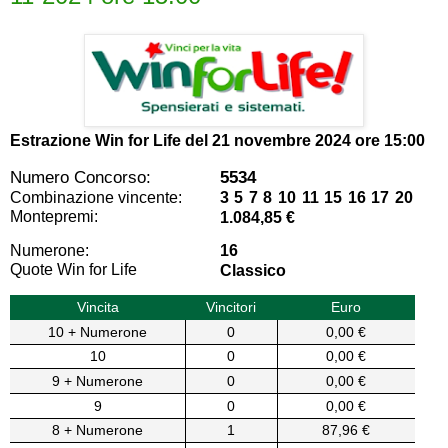
Estrazione Win for Life del
21 novembre 2024 ore 15:00
Numero Concorso:
5534
Combinazione vincente:
3 5 7 8 10 11 15 16 17 20
Montepremi:
1.084,85 €
Numerone:
16
Quote Win for Life
Classico
Vincita
Vincitori
Euro
10 + Numerone
0
0,00 €
10
0
0,00 €
9 + Numerone
0
0,00 €
9
0
0,00 €
8 + Numerone
1
87,96 €