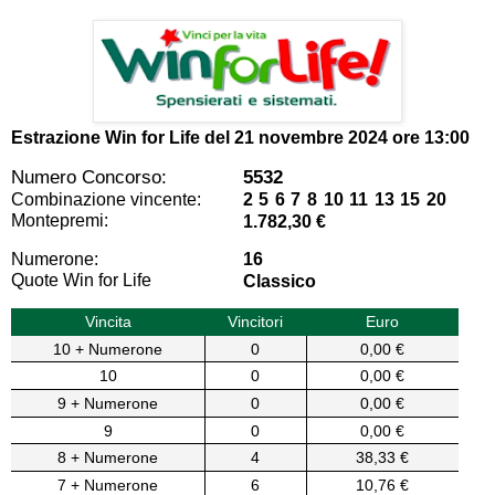
Estrazione Win for Life del
21 novembre 2024 ore 13:00
Numero Concorso:
5532
Combinazione vincente:
2 5 6 7 8 10 11 13 15 20
Montepremi:
1.782,30 €
Numerone:
16
Quote Win for Life
Classico
Vincita
Vincitori
Euro
10 + Numerone
0
0,00 €
10
0
0,00 €
9 + Numerone
0
0,00 €
9
0
0,00 €
8 + Numerone
4
38,33 €
7 + Numerone
6
10,76 €