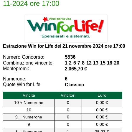
11-2024 ore 17:00
Estrazione Win for Life del
21 novembre 2024 ore 17:00
Numero Concorso:
5536
Combinazione vincente:
1 2 6 7 8 12 13 15 18 20
Montepremi:
2.065,70 €
Numerone:
6
Quote Win for Life
Classico
Vincita
Vincitori
Euro
10 + Numerone
0
0,00 €
10
0
0,00 €
9 + Numerone
0
0,00 €
9
0
0,00 €
8 + Numerone
1
35,27 €