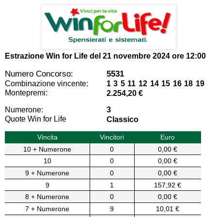
Estrazione Win for Life del
21 novembre 2024 ore 12:00
Numero Concorso:
5531
Combinazione vincente:
1 3 5 11 12 14 15 16 18 19
Montepremi:
2.254,20 €
Numerone:
3
Quote Win for Life
Classico
Vincita
Vincitori
Euro
10 + Numerone
0
0,00 €
10
0
0,00 €
9 + Numerone
0
0,00 €
9
1
157,92 €
8 + Numerone
0
0,00 €
7 + Numerone
9
10,01 €