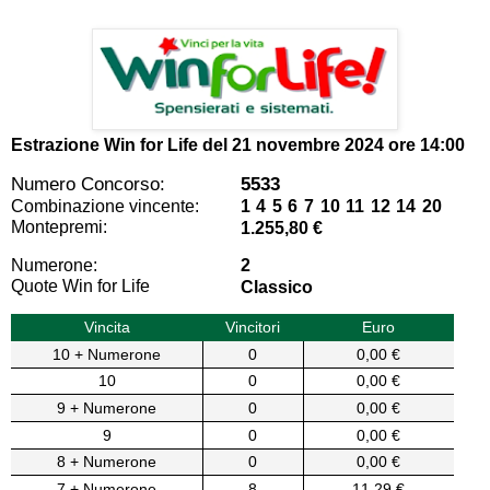
Estrazione Win for Life del
21 novembre 2024 ore 14:00
Numero Concorso:
5533
Combinazione vincente:
1 4 5 6 7 10 11 12 14 20
Montepremi:
1.255,80 €
Numerone:
2
Quote Win for Life
Classico
Vincita
Vincitori
Euro
10 + Numerone
0
0,00 €
10
0
0,00 €
9 + Numerone
0
0,00 €
9
0
0,00 €
8 + Numerone
0
0,00 €
7 + Numerone
8
11,29 €