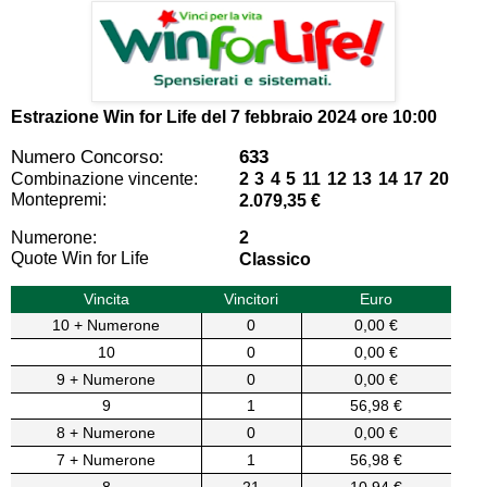
Estrazione Win for Life del
7 febbraio 2024 ore 10:00
Numero Concorso:
633
Combinazione vincente:
2 3 4 5 11 12 13 14 17 20
Montepremi:
2.079,35 €
Numerone:
2
Quote Win for Life
Classico
Vincita
Vincitori
Euro
10 + Numerone
0
0,00 €
10
0
0,00 €
9 + Numerone
0
0,00 €
9
1
56,98 €
8 + Numerone
0
0,00 €
7 + Numerone
1
56,98 €
8
21
10,94 €