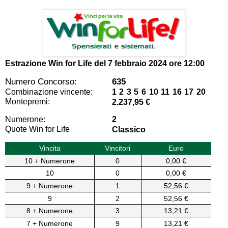
Estrazione Win for Life del
7 febbraio 2024 ore 12:00
Numero Concorso:
635
Combinazione vincente:
1 2 3 5 6 10 11 16 17 20
Montepremi:
2.237,95 €
Numerone:
2
Quote Win for Life
Classico
Vincita
Vincitori
Euro
10 + Numerone
0
0,00 €
10
0
0,00 €
9 + Numerone
1
52,56 €
9
2
52,56 €
8 + Numerone
3
13,21 €
7 + Numerone
9
13,21 €