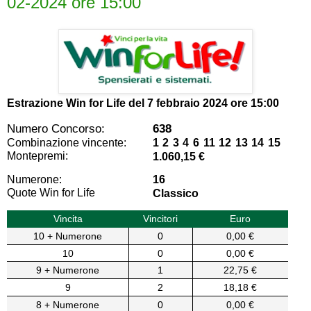
02-2024 ore 15:00
Estrazione Win for Life del
7 febbraio 2024 ore 15:00
Numero Concorso:
638
Combinazione vincente:
1 2 3 4 6 11 12 13 14 15
Montepremi:
1.060,15 €
Numerone:
16
Quote Win for Life
Classico
Vincita
Vincitori
Euro
10 + Numerone
0
0,00 €
10
0
0,00 €
9 + Numerone
1
22,75 €
9
2
18,18 €
8 + Numerone
0
0,00 €