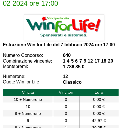
02-2024 ore 17:00
Estrazione Win for Life del
7 febbraio 2024 ore 17:00
Numero Concorso:
640
Combinazione vincente:
1 4 5 6 7 9 12 17 18 20
Montepremi:
1.786,85 €
Numerone:
12
Quote Win for Life
Classico
Vincita
Vincitori
Euro
10 + Numerone
0
0,00 €
10
0
0,00 €
9 + Numerone
0
0,00 €
9
3
42,97 €
8 + Numerone
1
20,25 €