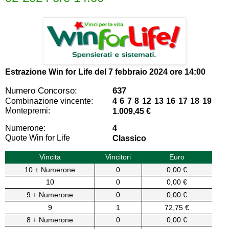
Estrazione Win for Life del
7 febbraio 2024 ore 14:00
Numero Concorso:
637
Combinazione vincente:
4 6 7 8 12 13 16 17 18 19
Montepremi:
1.009,45 €
Numerone:
4
Quote Win for Life
Classico
Vincita
Vincitori
Euro
10 + Numerone
0
0,00 €
10
0
0,00 €
9 + Numerone
0
0,00 €
9
1
72,75 €
8 + Numerone
0
0,00 €