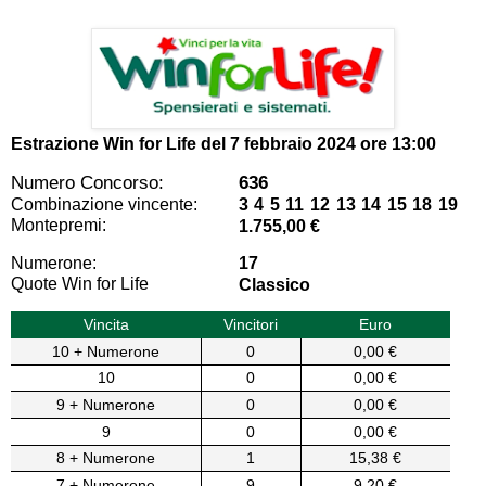
Estrazione Win for Life del
7 febbraio 2024 ore 13:00
Numero Concorso:
636
Combinazione vincente:
3 4 5 11 12 13 14 15 18 19
Montepremi:
1.755,00 €
Numerone:
17
Quote Win for Life
Classico
Vincita
Vincitori
Euro
10 + Numerone
0
0,00 €
10
0
0,00 €
9 + Numerone
0
0,00 €
9
0
0,00 €
8 + Numerone
1
15,38 €
7 + Numerone
9
9,20 €