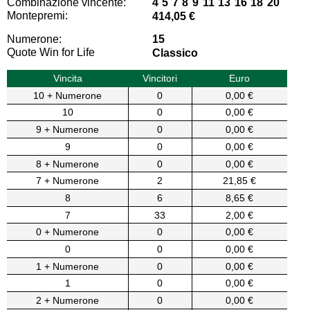
Combinazione vincente:
4 5 7 8 9 11 13 16 18 20
Montepremi:
414,05 €
Numerone:
15
Quote Win for Life
Classico
Vincita
Vincitori
Euro
10 + Numerone
0
0,00 €
10
0
0,00 €
9 + Numerone
0
0,00 €
9
0
0,00 €
8 + Numerone
0
0,00 €
7 + Numerone
2
21,85 €
8
6
8,65 €
7
33
2,00 €
0 + Numerone
0
0,00 €
0
0
0,00 €
1 + Numerone
0
0,00 €
1
0
0,00 €
2 + Numerone
0
0,00 €