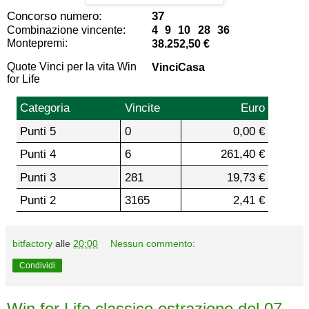
Concorso numero:
37
Combinazione vincente:
4 9 10 28 36
Montepremi:
38.252,50 €
Quote Vinci per la vita Win
VinciCasa
for Life
Categoria
Vincite
Euro
Punti 5
0
0,00 €
Punti 4
6
261,40 €
Punti 3
281
19,73 €
Punti 2
3165
2,41 €
bitfactory
alle
20:00
Nessun commento:
Condividi
Win for Life classico estrazione del 07-