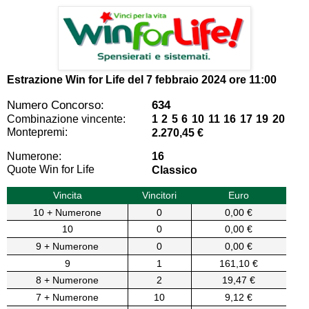
Estrazione Win for Life del
7 febbraio 2024 ore 11:00
Numero Concorso:
634
Combinazione vincente:
1 2 5 6 10 11 16 17 19 20
Montepremi:
2.270,45 €
Numerone:
16
Quote Win for Life
Classico
Vincita
Vincitori
Euro
10 + Numerone
0
0,00 €
10
0
0,00 €
9 + Numerone
0
0,00 €
9
1
161,10 €
8 + Numerone
2
19,47 €
7 + Numerone
10
9,12 €