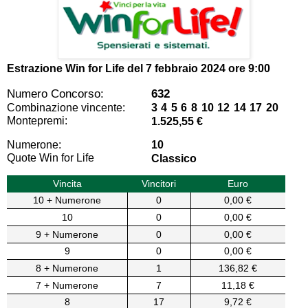
Estrazione Win for Life del
7 febbraio 2024 ore 9:00
Numero Concorso:
632
Combinazione vincente:
3 4 5 6 8 10 12 14 17 20
Montepremi:
1.525,55 €
Numerone:
10
Quote Win for Life
Classico
Vincita
Vincitori
Euro
10 + Numerone
0
0,00 €
10
0
0,00 €
9 + Numerone
0
0,00 €
9
0
0,00 €
8 + Numerone
1
136,82 €
7 + Numerone
7
11,18 €
8
17
9,72 €