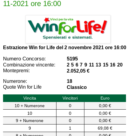
11-2021 ore 16:00
Estrazione Win for Life del
2 novembre 2021 ore 16:00
Numero Concorso:
5195
Combinazione vincente:
2 5 6 7 9 11 13 15 16 20
Montepremi:
2.052,05 €
Numerone:
18
Quote Win for Life
Classico
Vincita
Vincitori
Euro
10 + Numerone
0
0,00 €
10
0
0,00 €
9 + Numerone
0
0,00 €
9
1
69,08 €
8 + Numerone
0
0,00 €