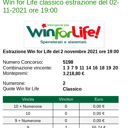
Win for Life classico estrazione del 02-
11-2021 ore 19:00
Estrazione Win for Life del
2 novembre 2021 ore 19:00
Numero Concorso:
5198
Combinazione vincente:
1 3 7 9 11 14 16 18 19 20
Montepremi:
3.218,80 €
Numerone:
2
Quote Win for Life
Classico
Vincita
Vincitori
Euro
10 + Numerone
0
0,00 €
10
0
0,00 €
9 + Numerone
0
0,00 €
9
2
55,74 €