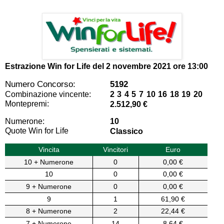
Estrazione Win for Life del
2 novembre 2021 ore 13:00
Numero Concorso:
5192
Combinazione vincente:
2 3 4 5 7 10 16 18 19 20
Montepremi:
2.512,90 €
Numerone:
10
Quote Win for Life
Classico
Vincita
Vincitori
Euro
10 + Numerone
0
0,00 €
10
0
0,00 €
9 + Numerone
0
0,00 €
9
1
61,90 €
8 + Numerone
2
22,44 €
7 + Numerone
14
8,64 €