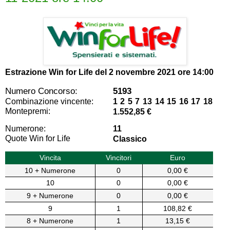
Estrazione Win for Life del
2 novembre 2021 ore 14:00
Numero Concorso:
5193
Combinazione vincente:
1 2 5 7 13 14 15 16 17 18
Montepremi:
1.552,85 €
Numerone:
11
Quote Win for Life
Classico
Vincita
Vincitori
Euro
10 + Numerone
0
0,00 €
10
0
0,00 €
9 + Numerone
0
0,00 €
9
1
108,82 €
8 + Numerone
1
13,15 €