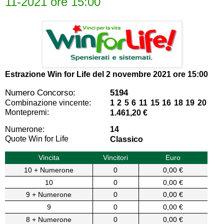
11-2021 ore 15:00
Estrazione Win for Life del
2 novembre 2021 ore 15:00
Numero Concorso:
5194
Combinazione vincente:
1 2 5 6 11 15 16 18 19 20
Montepremi:
1.461,20 €
Numerone:
14
Quote Win for Life
Classico
Vincita
Vincitori
Euro
10 + Numerone
0
0,00 €
10
0
0,00 €
9 + Numerone
0
0,00 €
9
0
0,00 €
8 + Numerone
0
0,00 €