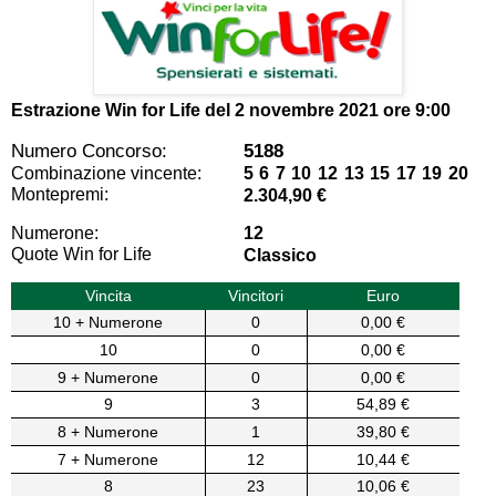
Estrazione Win for Life del
2 novembre 2021 ore 9:00
Numero Concorso:
5188
Combinazione vincente:
5 6 7 10 12 13 15 17 19 20
Montepremi:
2.304,90 €
Numerone:
12
Quote Win for Life
Classico
Vincita
Vincitori
Euro
10 + Numerone
0
0,00 €
10
0
0,00 €
9 + Numerone
0
0,00 €
9
3
54,89 €
8 + Numerone
1
39,80 €
7 + Numerone
12
10,44 €
8
23
10,06 €