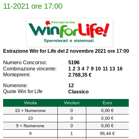
11-2021 ore 17:00
Estrazione Win for Life del
2 novembre 2021 ore 17:00
Numero Concorso:
5196
Combinazione vincente:
1 2 3 4 7 9 10 11 13 16
Montepremi:
2.768,35 €
Numerone:
12
Quote Win for Life
Classico
Vincita
Vincitori
Euro
10 + Numerone
0
0,00 €
10
0
0,00 €
9 + Numerone
0
0,00 €
9
1
95,44 €