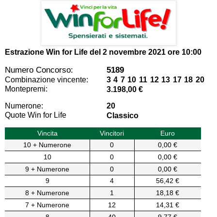
Estrazione Win for Life del
2 novembre 2021 ore 10:00
Numero Concorso:
5189
Combinazione vincente:
3 4 7 10 11 12 13 17 18 20
Montepremi:
3.198,00 €
Numerone:
20
Quote Win for Life
Classico
Vincita
Vincitori
Euro
10 + Numerone
0
0,00 €
10
0
0,00 €
9 + Numerone
0
0,00 €
9
4
56,42 €
8 + Numerone
1
18,18 €
7 + Numerone
12
14,31 €
8
40
9,77 €