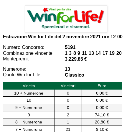
Estrazione Win for Life del
2 novembre 2021 ore 12:00
Numero Concorso:
5191
Combinazione vincente:
1 3 8 9 11 13 14 17 19 20
Montepremi:
3.229,85 €
Numerone:
13
Quote Win for Life
Classico
Vincita
Vincitori
Euro
10 + Numerone
0
0,00 €
10
0
0,00 €
9 + Numerone
0
0,00 €
9
2
74,10 €
8 + Numerone
1
26,86 €
7 + Numerone
21
9,10 €