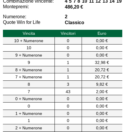
Combinazione vincente:
4 5 7 8 10 11 12 13 14 19
Montepremi:
486,20 €
Numerone:
2
Quote Win for Life
Classico
Vincita
Vincitori
Euro
10 + Numerone
0
0,00 €
10
0
0,00 €
9 + Numerone
0
0,00 €
9
1
32,98 €
8 + Numerone
1
20,72 €
7 + Numerone
1
20,72 €
8
3
9,82 €
7
43
2,00 €
0 + Numerone
0
0,00 €
0
0
0,00 €
1 + Numerone
0
0,00 €
1
0
0,00 €
2 + Numerone
0
0,00 €