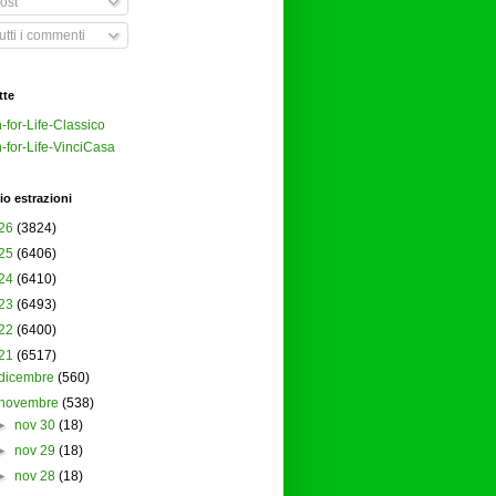
ost
tti i commenti
tte
-for-Life-Classico
-for-Life-VinciCasa
io estrazioni
26
(3824)
25
(6406)
24
(6410)
23
(6493)
22
(6400)
21
(6517)
dicembre
(560)
novembre
(538)
►
nov 30
(18)
►
nov 29
(18)
►
nov 28
(18)