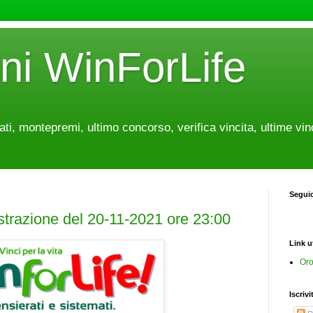
oni WinForLife
tati, montepremi, ultimo concorso, verifica vincita, ultime vin
Segui
estrazione del 20-11-2021 ore 23:00
Link ut
Oro
Iscrivi