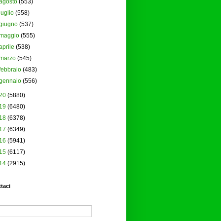
agosto
(553)
luglio
(558)
giugno
(537)
maggio
(555)
aprile
(538)
marzo
(545)
febbraio
(483)
gennaio
(556)
20
(5880)
19
(6480)
18
(6378)
17
(6349)
16
(5941)
15
(6117)
14
(2915)
taci