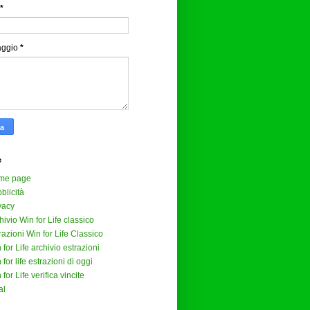
*
aggio
*
e
me page
blicità
vacy
hivio Win for Life classico
razioni Win for Life Classico
 for Life archivio estrazioni
 for life estrazioni di oggi
 for Life verifica vincite
al