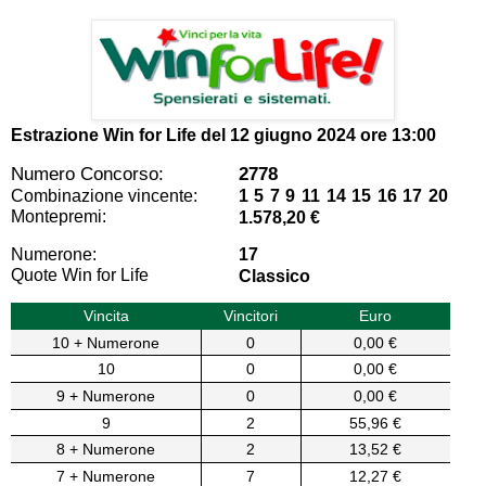
Estrazione Win for Life del
12 giugno 2024 ore 13:00
Numero Concorso:
2778
Combinazione vincente:
1 5 7 9 11 14 15 16 17 20
Montepremi:
1.578,20 €
Numerone:
17
Quote Win for Life
Classico
Vincita
Vincitori
Euro
10 + Numerone
0
0,00 €
10
0
0,00 €
9 + Numerone
0
0,00 €
9
2
55,96 €
8 + Numerone
2
13,52 €
7 + Numerone
7
12,27 €