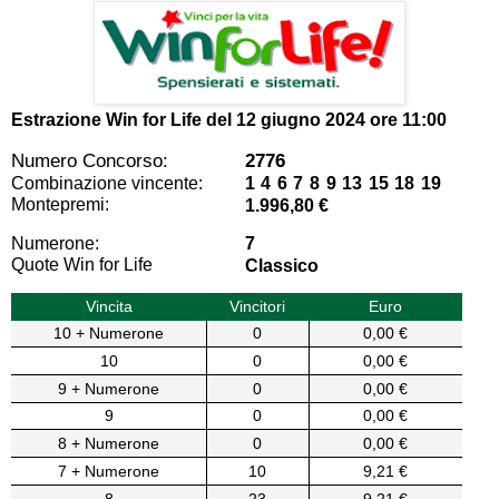
Estrazione Win for Life del
12 giugno 2024 ore 11:00
Numero Concorso:
2776
Combinazione vincente:
1 4 6 7 8 9 13 15 18 19
Montepremi:
1.996,80 €
Numerone:
7
Quote Win for Life
Classico
Vincita
Vincitori
Euro
10 + Numerone
0
0,00 €
10
0
0,00 €
9 + Numerone
0
0,00 €
9
0
0,00 €
8 + Numerone
0
0,00 €
7 + Numerone
10
9,21 €
8
23
9,21 €