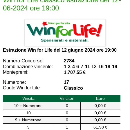
06-2024 ore 19:00
Estrazione Win for Life del
12 giugno 2024 ore 19:00
Numero Concorso:
2784
Combinazione vincente:
1 3 4 6 7 11 12 16 18 19
Montepremi:
1.707,55 €
Numerone:
17
Quote Win for Life
Classico
Vincita
Vincitori
Euro
10 + Numerone
0
0,00 €
10
0
0,00 €
9 + Numerone
0
0,00 €
9
1
61,98 €