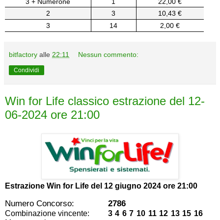
3 + Numerone
1
22,00 €
2
3
10,43 €
3
14
2,00 €
bitfactory
alle
22:11
Nessun commento:
Condividi
Win for Life classico estrazione del 12-
06-2024 ore 21:00
Estrazione Win for Life del
12 giugno 2024 ore 21:00
Numero Concorso:
2786
Combinazione vincente:
3 4 6 7 10 11 12 13 15 16