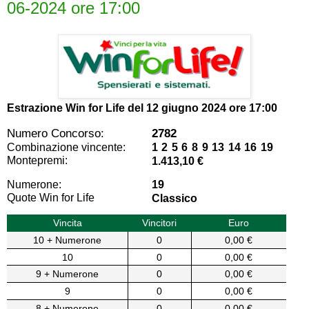
06-2024 ore 17:00
Estrazione Win for Life del
12 giugno 2024 ore 17:00
Numero Concorso:
2782
Combinazione vincente:
1 2 5 6 8 9 13 14 16 19
Montepremi:
1.413,10 €
Numerone:
19
Quote Win for Life
Classico
Vincita
Vincitori
Euro
10 + Numerone
0
0,00 €
10
0
0,00 €
9 + Numerone
0
0,00 €
9
0
0,00 €
8 + Numerone
0
0,00 €