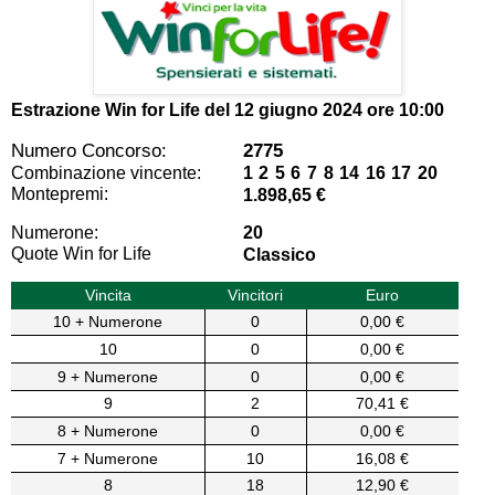
Estrazione Win for Life del
12 giugno 2024 ore 10:00
Numero Concorso:
2775
Combinazione vincente:
1 2 5 6 7 8 14 16 17 20
Montepremi:
1.898,65 €
Numerone:
20
Quote Win for Life
Classico
Vincita
Vincitori
Euro
10 + Numerone
0
0,00 €
10
0
0,00 €
9 + Numerone
0
0,00 €
9
2
70,41 €
8 + Numerone
0
0,00 €
7 + Numerone
10
16,08 €
8
18
12,90 €