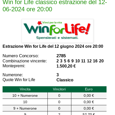
Win for Life classico estrazione del 12-
06-2024 ore 20:00
Estrazione Win for Life del
12 giugno 2024 ore 20:00
Numero Concorso:
2785
Combinazione vincente:
2 3 5 6 9 10 11 12 16 20
Montepremi:
1.500,20 €
Numerone:
3
Quote Win for Life
Classico
Vincita
Vincitori
Euro
10 + Numerone
0
0,00 €
10
0
0,00 €
9 + Numerone
0
0,00 €
9
2
52,70 €