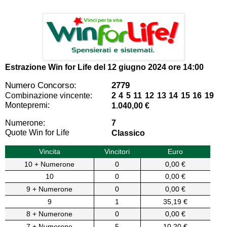
Estrazione Win for Life del
12 giugno 2024 ore 14:00
Numero Concorso:
2779
Combinazione vincente:
2 4 5 11 12 13 14 15 16 19
Montepremi:
1.040,00 €
Numerone:
7
Quote Win for Life
Classico
Vincita
Vincitori
Euro
10 + Numerone
0
0,00 €
10
0
0,00 €
9 + Numerone
0
0,00 €
9
1
35,19 €
8 + Numerone
0
0,00 €
7 + Numerone
5
10,20 €