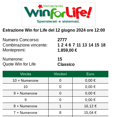
Estrazione Win for Life del
12 giugno 2024 ore 12:00
Numero Concorso:
2777
Combinazione vincente:
1 2 4 6 7 11 13 14 15 18
Montepremi:
1.859,00 €
Numerone:
15
Quote Win for Life
Classico
Vincita
Vincitori
Euro
10 + Numerone
0
0,00 €
10
0
0,00 €
9 + Numerone
0
0,00 €
9
0
0,00 €
8 + Numerone
1
16,12 €
7 + Numerone
8
15,04 €