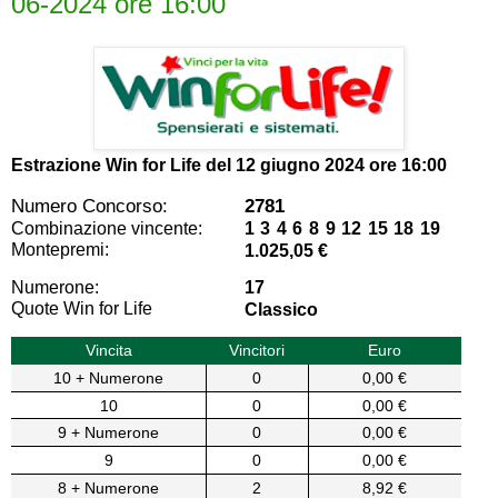
06-2024 ore 16:00
Estrazione Win for Life del
12 giugno 2024 ore 16:00
Numero Concorso:
2781
Combinazione vincente:
1 3 4 6 8 9 12 15 18 19
Montepremi:
1.025,05 €
Numerone:
17
Quote Win for Life
Classico
Vincita
Vincitori
Euro
10 + Numerone
0
0,00 €
10
0
0,00 €
9 + Numerone
0
0,00 €
9
0
0,00 €
8 + Numerone
2
8,92 €