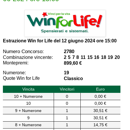
Estrazione Win for Life del
12 giugno 2024 ore 15:00
Numero Concorso:
2780
Combinazione vincente:
2 5 7 8 11 15 16 18 19 20
Montepremi:
899,60 €
Numerone:
19
Quote Win for Life
Classico
Vincita
Vincitori
Euro
10 + Numerone
0
0,00 €
10
0
0,00 €
9 + Numerone
1
30,51 €
9
1
30,51 €
8 + Numerone
1
14,75 €