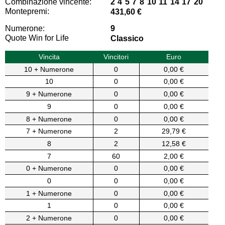
Combinazione vincente:
2 4 5 7 8 10 11 14 17 20
Montepremi:
431,60 €
Numerone:
9
Quote Win for Life
Classico
Vincita
Vincitori
Euro
10 + Numerone
0
0,00 €
10
0
0,00 €
9 + Numerone
0
0,00 €
9
0
0,00 €
8 + Numerone
0
0,00 €
7 + Numerone
2
29,79 €
8
2
12,58 €
7
60
2,00 €
0 + Numerone
0
0,00 €
0
0
0,00 €
1 + Numerone
0
0,00 €
1
0
0,00 €
2 + Numerone
0
0,00 €