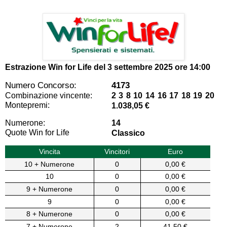
Estrazione Win for Life del
3 settembre 2025 ore 14:00
Numero Concorso:
4173
Combinazione vincente:
2 3 8 10 14 16 17 18 19 20
Montepremi:
1.038,05 €
Numerone:
14
Quote Win for Life
Classico
Vincita
Vincitori
Euro
10 + Numerone
0
0,00 €
10
0
0,00 €
9 + Numerone
0
0,00 €
9
0
0,00 €
8 + Numerone
0
0,00 €
7 + Numerone
2
41,50 €