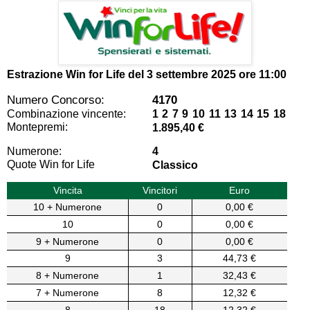
Estrazione Win for Life del
3 settembre 2025 ore 11:00
Numero Concorso:
4170
Combinazione vincente:
1 2 7 9 10 11 13 14 15 18
Montepremi:
1.895,40 €
Numerone:
4
Quote Win for Life
Classico
Vincita
Vincitori
Euro
10 + Numerone
0
0,00 €
10
0
0,00 €
9 + Numerone
0
0,00 €
9
3
44,73 €
8 + Numerone
1
32,43 €
7 + Numerone
8
12,32 €
8
18
12,32 €