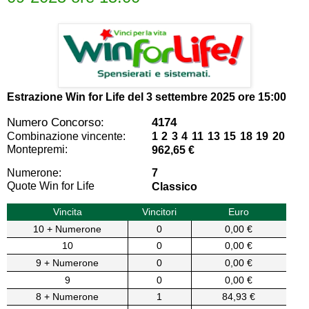
Estrazione Win for Life del
3 settembre 2025 ore 15:00
Numero Concorso:
4174
Combinazione vincente:
1 2 3 4 11 13 15 18 19 20
Montepremi:
962,65 €
Numerone:
7
Quote Win for Life
Classico
Vincita
Vincitori
Euro
10 + Numerone
0
0,00 €
10
0
0,00 €
9 + Numerone
0
0,00 €
9
0
0,00 €
8 + Numerone
1
84,93 €