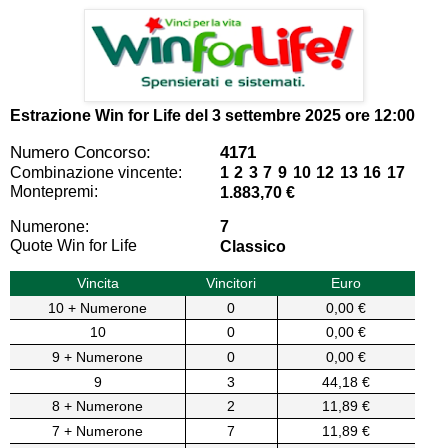
Estrazione Win for Life del
3 settembre 2025 ore 12:00
Numero Concorso:
4171
Combinazione vincente:
1 2 3 7 9 10 12 13 16 17
Montepremi:
1.883,70 €
Numerone:
7
Quote Win for Life
Classico
Vincita
Vincitori
Euro
10 + Numerone
0
0,00 €
10
0
0,00 €
9 + Numerone
0
0,00 €
9
3
44,18 €
8 + Numerone
2
11,89 €
7 + Numerone
7
11,89 €