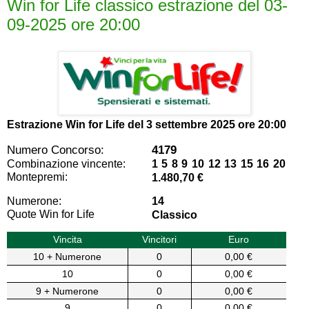
Win for Life classico estrazione del 03-
09-2025 ore 20:00
Estrazione Win for Life del
3 settembre 2025 ore 20:00
Numero Concorso:
4179
Combinazione vincente:
1 5 8 9 10 12 13 15 16 20
Montepremi:
1.480,70 €
Numerone:
14
Quote Win for Life
Classico
Vincita
Vincitori
Euro
10 + Numerone
0
0,00 €
10
0
0,00 €
9 + Numerone
0
0,00 €
9
0
0,00 €