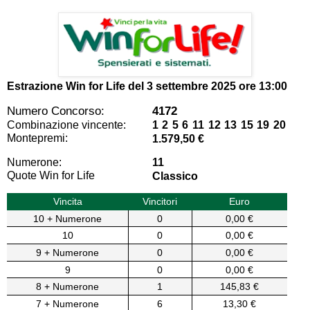
Estrazione Win for Life del
3 settembre 2025 ore 13:00
Numero Concorso:
4172
Combinazione vincente:
1 2 5 6 11 12 13 15 19 20
Montepremi:
1.579,50 €
Numerone:
11
Quote Win for Life
Classico
Vincita
Vincitori
Euro
10 + Numerone
0
0,00 €
10
0
0,00 €
9 + Numerone
0
0,00 €
9
0
0,00 €
8 + Numerone
1
145,83 €
7 + Numerone
6
13,30 €