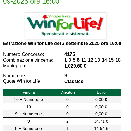
09-2025 ore 16:00
Estrazione Win for Life del
3 settembre 2025 ore 16:00
Numero Concorso:
4175
Combinazione vincente:
1 3 5 6 11 12 13 14 15 18
Montepremi:
1.029,60 €
Numerone:
9
Quote Win for Life
Classico
Vincita
Vincitori
Euro
10 + Numerone
0
0,00 €
10
0
0,00 €
9 + Numerone
0
0,00 €
9
2
34,71 €
8 + Numerone
1
14,54 €