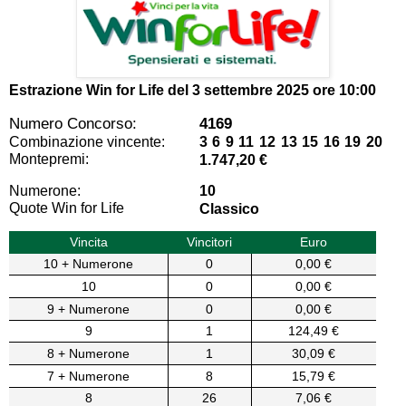
Estrazione Win for Life del
3 settembre 2025 ore 10:00
Numero Concorso:
4169
Combinazione vincente:
3 6 9 11 12 13 15 16 19 20
Montepremi:
1.747,20 €
Numerone:
10
Quote Win for Life
Classico
Vincita
Vincitori
Euro
10 + Numerone
0
0,00 €
10
0
0,00 €
9 + Numerone
0
0,00 €
9
1
124,49 €
8 + Numerone
1
30,09 €
7 + Numerone
8
15,79 €
8
26
7,06 €