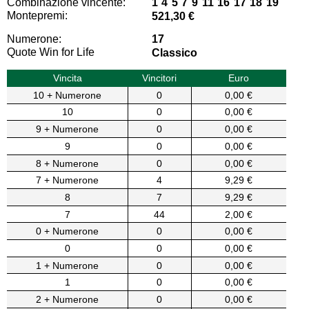
Combinazione vincente:
1 4 5 7 9 11 16 17 18 19
Montepremi:
521,30 €
Numerone:
17
Quote Win for Life
Classico
Vincita
Vincitori
Euro
10 + Numerone
0
0,00 €
10
0
0,00 €
9 + Numerone
0
0,00 €
9
0
0,00 €
8 + Numerone
0
0,00 €
7 + Numerone
4
9,29 €
8
7
9,29 €
7
44
2,00 €
0 + Numerone
0
0,00 €
0
0
0,00 €
1 + Numerone
0
0,00 €
1
0
0,00 €
2 + Numerone
0
0,00 €