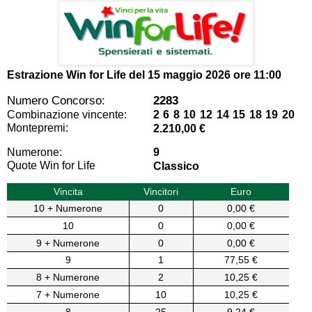
Estrazione Win for Life del
15 maggio 2026 ore 11:00
Numero Concorso:
2283
Combinazione vincente:
2 6 8 10 12 14 15 18 19 20
Montepremi:
2.210,00 €
Numerone:
9
Quote Win for Life
Classico
Vincita
Vincitori
Euro
10 + Numerone
0
0,00 €
10
0
0,00 €
9 + Numerone
0
0,00 €
9
1
77,55 €
8 + Numerone
2
10,25 €
7 + Numerone
10
10,25 €
8
25
9,24 €