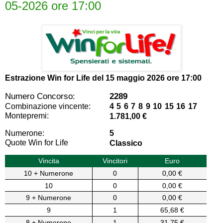
05-2026 ore 17:00
Estrazione Win for Life del
15 maggio 2026 ore 17:00
Numero Concorso:
2289
Combinazione vincente:
4 5 6 7 8 9 10 15 16 17
Montepremi:
1.781,00 €
Numerone:
5
Quote Win for Life
Classico
Vincita
Vincitori
Euro
10 + Numerone
0
0,00 €
10
0
0,00 €
9 + Numerone
0
0,00 €
9
1
65,68 €
8 + Numerone
1
31,75 €