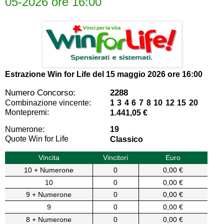
05-2026 ore 16:00
Estrazione Win for Life del
15 maggio 2026 ore 16:00
Numero Concorso:
2288
Combinazione vincente:
1 3 4 6 7 8 10 12 15 20
Montepremi:
1.441,05 €
Numerone:
19
Quote Win for Life
Classico
Vincita
Vincitori
Euro
10 + Numerone
0
0,00 €
10
0
0,00 €
9 + Numerone
0
0,00 €
9
0
0,00 €
8 + Numerone
0
0,00 €