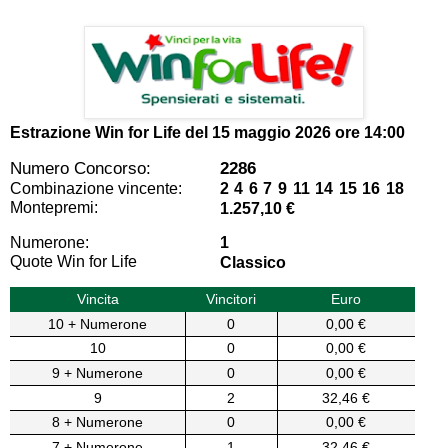
Estrazione Win for Life del
15 maggio 2026 ore 14:00
Numero Concorso:
2286
Combinazione vincente:
2 4 6 7 9 11 14 15 16 18
Montepremi:
1.257,10 €
Numerone:
1
Quote Win for Life
Classico
Vincita
Vincitori
Euro
10 + Numerone
0
0,00 €
10
0
0,00 €
9 + Numerone
0
0,00 €
9
2
32,46 €
8 + Numerone
0
0,00 €
7 + Numerone
1
32,46 €