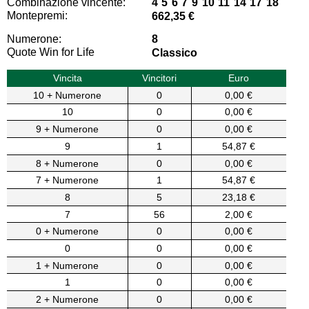
Combinazione vincente:
4 5 6 7 9 10 11 14 17 18
Montepremi:
662,35 €
Numerone:
8
Quote Win for Life
Classico
Vincita
Vincitori
Euro
10 + Numerone
0
0,00 €
10
0
0,00 €
9 + Numerone
0
0,00 €
9
1
54,87 €
8 + Numerone
0
0,00 €
7 + Numerone
1
54,87 €
8
5
23,18 €
7
56
2,00 €
0 + Numerone
0
0,00 €
0
0
0,00 €
1 + Numerone
0
0,00 €
1
0
0,00 €
2 + Numerone
0
0,00 €