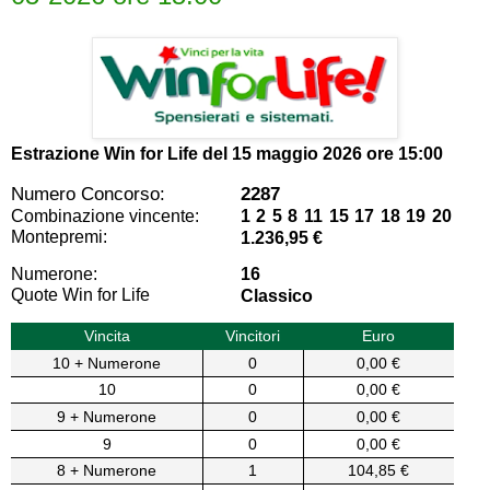
Estrazione Win for Life del
15 maggio 2026 ore 15:00
Numero Concorso:
2287
Combinazione vincente:
1 2 5 8 11 15 17 18 19 20
Montepremi:
1.236,95 €
Numerone:
16
Quote Win for Life
Classico
Vincita
Vincitori
Euro
10 + Numerone
0
0,00 €
10
0
0,00 €
9 + Numerone
0
0,00 €
9
0
0,00 €
8 + Numerone
1
104,85 €