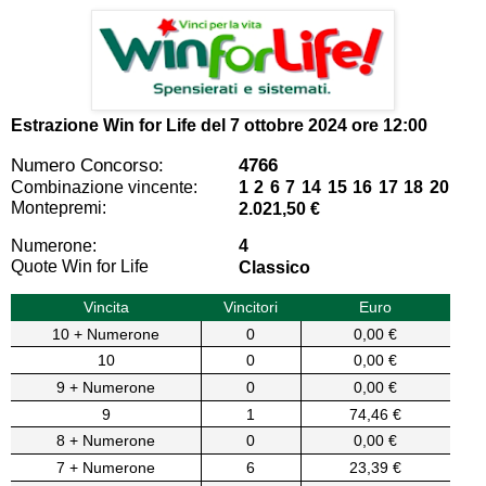
Estrazione Win for Life del
7 ottobre 2024 ore 12:00
Numero Concorso:
4766
Combinazione vincente:
1 2 6 7 14 15 16 17 18 20
Montepremi:
2.021,50 €
Numerone:
4
Quote Win for Life
Classico
Vincita
Vincitori
Euro
10 + Numerone
0
0,00 €
10
0
0,00 €
9 + Numerone
0
0,00 €
9
1
74,46 €
8 + Numerone
0
0,00 €
7 + Numerone
6
23,39 €