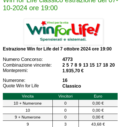
10-2024 ore 19:00
Estrazione Win for Life del
7 ottobre 2024 ore 19:00
Numero Concorso:
4773
Combinazione vincente:
2 5 7 8 9 13 15 17 18 20
Montepremi:
1.935,70 €
Numerone:
16
Quote Win for Life
Classico
Vincita
Vincitori
Euro
10 + Numerone
0
0,00 €
10
0
0,00 €
9 + Numerone
0
0,00 €
9
3
43,68 €