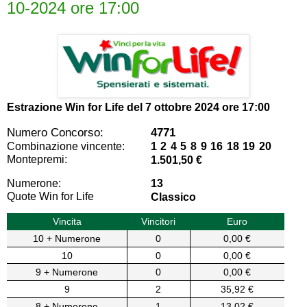
10-2024 ore 17:00
Estrazione Win for Life del
7 ottobre 2024 ore 17:00
Numero Concorso:
4771
Combinazione vincente:
1 2 4 5 8 9 16 18 19 20
Montepremi:
1.501,50 €
Numerone:
13
Quote Win for Life
Classico
Vincita
Vincitori
Euro
10 + Numerone
0
0,00 €
10
0
0,00 €
9 + Numerone
0
0,00 €
9
2
35,92 €
8 + Numerone
1
13,02 €