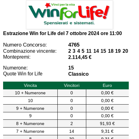
Estrazione Win for Life del
7 ottobre 2024 ore 11:00
Numero Concorso:
4765
Combinazione vincente:
2 3 4 5 11 14 15 18 19 20
Montepremi:
2.114,45 €
Numerone:
15
Quote Win for Life
Classico
Vincita
Vincitori
Euro
10 + Numerone
0
0,00 €
10
0
0,00 €
9 + Numerone
0
0,00 €
9
0
0,00 €
8 + Numerone
2
91,93 €
7 + Numerone
14
9,31 €
8
30
9,31 €