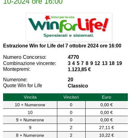
10-2024 ore 16:00
Estrazione Win for Life del
7 ottobre 2024 ore 16:00
Numero Concorso:
4770
Combinazione vincente:
3 4 5 7 8 9 12 13 18 19
Montepremi:
1.123,85 €
Numerone:
20
Quote Win for Life
Classico
Vincita
Vincitori
Euro
10 + Numerone
0
0,00 €
10
0
0,00 €
9 + Numerone
0
0,00 €
9
2
27,11 €
8 + Numerone
2
10,22 €