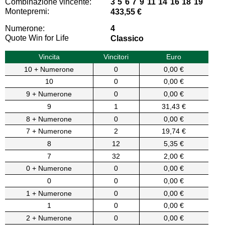
Combinazione vincente:
3 5 6 7 9 11 14 16 18 19
Montepremi:
433,55 €
Numerone:
4
Quote Win for Life
Classico
Vincita
Vincitori
Euro
10 + Numerone
0
0,00 €
10
0
0,00 €
9 + Numerone
0
0,00 €
9
1
31,43 €
8 + Numerone
0
0,00 €
7 + Numerone
2
19,74 €
8
12
5,35 €
7
32
2,00 €
0 + Numerone
0
0,00 €
0
0
0,00 €
1 + Numerone
0
0,00 €
1
0
0,00 €
2 + Numerone
0
0,00 €