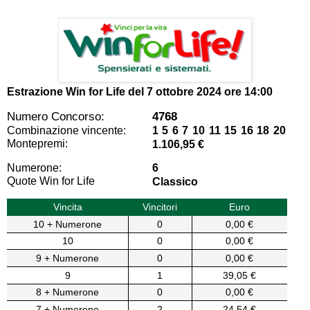
Estrazione Win for Life del
7 ottobre 2024 ore 14:00
Numero Concorso:
4768
Combinazione vincente:
1 5 6 7 10 11 15 16 18 20
Montepremi:
1.106,95 €
Numerone:
6
Quote Win for Life
Classico
Vincita
Vincitori
Euro
10 + Numerone
0
0,00 €
10
0
0,00 €
9 + Numerone
0
0,00 €
9
1
39,05 €
8 + Numerone
0
0,00 €
7 + Numerone
2
24,54 €