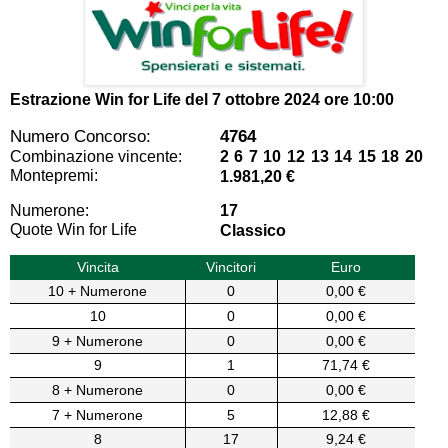
Estrazione Win for Life del
7 ottobre 2024 ore 10:00
Numero Concorso:
4764
Combinazione vincente:
2 6 7 10 12 13 14 15 18 20
Montepremi:
1.981,20 €
Numerone:
17
Quote Win for Life
Classico
Vincita
Vincitori
Euro
10 + Numerone
0
0,00 €
10
0
0,00 €
9 + Numerone
0
0,00 €
9
1
71,74 €
8 + Numerone
0
0,00 €
7 + Numerone
5
12,88 €
8
17
9,24 €