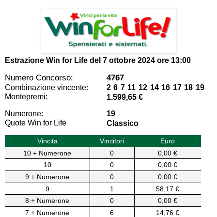
Estrazione Win for Life del
7 ottobre 2024 ore 13:00
Numero Concorso:
4767
Combinazione vincente:
2 6 7 11 12 14 16 17 18 19
Montepremi:
1.599,65 €
Numerone:
19
Quote Win for Life
Classico
Vincita
Vincitori
Euro
10 + Numerone
0
0,00 €
10
0
0,00 €
9 + Numerone
0
0,00 €
9
1
58,17 €
8 + Numerone
0
0,00 €
7 + Numerone
6
14,76 €