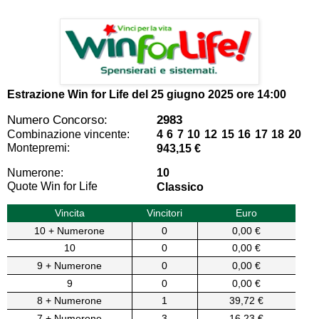
Estrazione Win for Life del
25 giugno 2025 ore 14:00
Numero Concorso:
2983
Combinazione vincente:
4 6 7 10 12 15 16 17 18 20
Montepremi:
943,15 €
Numerone:
10
Quote Win for Life
Classico
Vincita
Vincitori
Euro
10 + Numerone
0
0,00 €
10
0
0,00 €
9 + Numerone
0
0,00 €
9
0
0,00 €
8 + Numerone
1
39,72 €
7 + Numerone
3
16,23 €