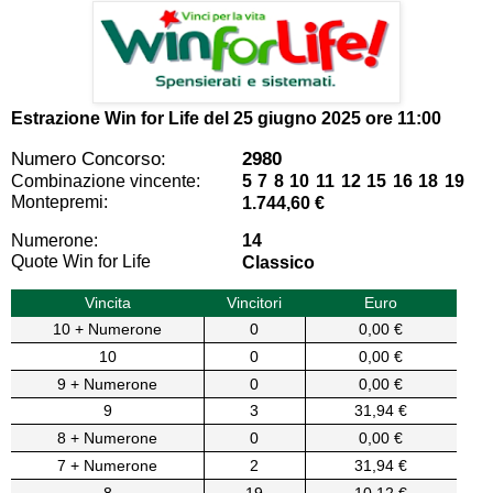
Estrazione Win for Life del
25 giugno 2025 ore 11:00
Numero Concorso:
2980
Combinazione vincente:
5 7 8 10 11 12 15 16 18 19
Montepremi:
1.744,60 €
Numerone:
14
Quote Win for Life
Classico
Vincita
Vincitori
Euro
10 + Numerone
0
0,00 €
10
0
0,00 €
9 + Numerone
0
0,00 €
9
3
31,94 €
8 + Numerone
0
0,00 €
7 + Numerone
2
31,94 €
8
19
10,12 €