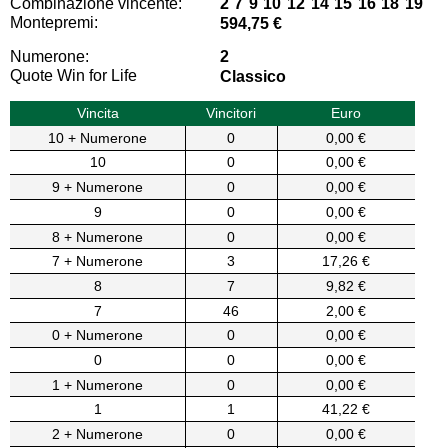
Combinazione vincente:
2 7 9 10 12 14 15 16 18 19
Montepremi:
594,75 €
Numerone:
2
Quote Win for Life
Classico
Vincita
Vincitori
Euro
10 + Numerone
0
0,00 €
10
0
0,00 €
9 + Numerone
0
0,00 €
9
0
0,00 €
8 + Numerone
0
0,00 €
7 + Numerone
3
17,26 €
8
7
9,82 €
7
46
2,00 €
0 + Numerone
0
0,00 €
0
0
0,00 €
1 + Numerone
0
0,00 €
1
1
41,22 €
2 + Numerone
0
0,00 €