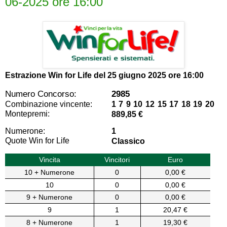
06-2025 ore 16:00
Estrazione Win for Life del
25 giugno 2025 ore 16:00
Numero Concorso:
2985
Combinazione vincente:
1 7 9 10 12 15 17 18 19 20
Montepremi:
889,85 €
Numerone:
1
Quote Win for Life
Classico
Vincita
Vincitori
Euro
10 + Numerone
0
0,00 €
10
0
0,00 €
9 + Numerone
0
0,00 €
9
1
20,47 €
8 + Numerone
1
19,30 €