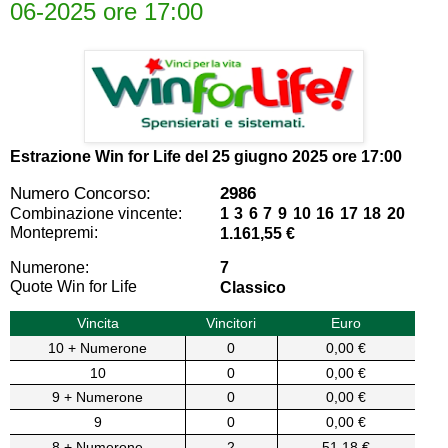
06-2025 ore 17:00
Estrazione Win for Life del
25 giugno 2025 ore 17:00
Numero Concorso:
2986
Combinazione vincente:
1 3 6 7 9 10 16 17 18 20
Montepremi:
1.161,55 €
Numerone:
7
Quote Win for Life
Classico
Vincita
Vincitori
Euro
10 + Numerone
0
0,00 €
10
0
0,00 €
9 + Numerone
0
0,00 €
9
0
0,00 €
8 + Numerone
2
51,18 €