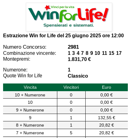
Estrazione Win for Life del
25 giugno 2025 ore 12:00
Numero Concorso:
2981
Combinazione vincente:
1 3 4 7 8 9 10 11 15 17
Montepremi:
1.831,70 €
Numerone:
1
Quote Win for Life
Classico
Vincita
Vincitori
Euro
10 + Numerone
0
0,00 €
10
0
0,00 €
9 + Numerone
0
0,00 €
9
1
132,55 €
8 + Numerone
1
20,82 €
7 + Numerone
5
20,82 €