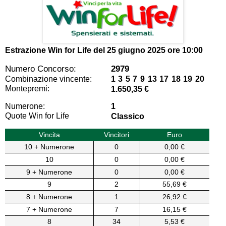
Estrazione Win for Life del
25 giugno 2025 ore 10:00
Numero Concorso:
2979
Combinazione vincente:
1 3 5 7 9 13 17 18 19 20
Montepremi:
1.650,35 €
Numerone:
1
Quote Win for Life
Classico
Vincita
Vincitori
Euro
10 + Numerone
0
0,00 €
10
0
0,00 €
9 + Numerone
0
0,00 €
9
2
55,69 €
8 + Numerone
1
26,92 €
7 + Numerone
7
16,15 €
8
34
5,53 €