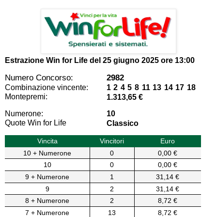
Estrazione Win for Life del
25 giugno 2025 ore 13:00
Numero Concorso:
2982
Combinazione vincente:
1 2 4 5 8 11 13 14 17 18
Montepremi:
1.313,65 €
Numerone:
10
Quote Win for Life
Classico
Vincita
Vincitori
Euro
10 + Numerone
0
0,00 €
10
0
0,00 €
9 + Numerone
1
31,14 €
9
2
31,14 €
8 + Numerone
2
8,72 €
7 + Numerone
13
8,72 €