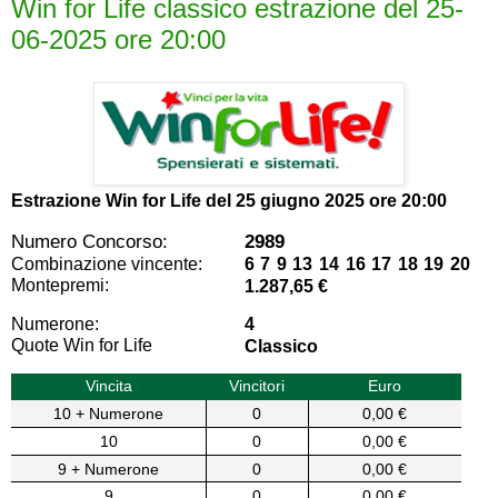
Win for Life classico estrazione del 25-
06-2025 ore 20:00
Estrazione Win for Life del
25 giugno 2025 ore 20:00
Numero Concorso:
2989
Combinazione vincente:
6 7 9 13 14 16 17 18 19 20
Montepremi:
1.287,65 €
Numerone:
4
Quote Win for Life
Classico
Vincita
Vincitori
Euro
10 + Numerone
0
0,00 €
10
0
0,00 €
9 + Numerone
0
0,00 €
9
0
0,00 €