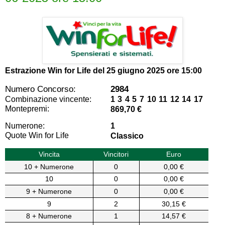
Estrazione Win for Life del
25 giugno 2025 ore 15:00
Numero Concorso:
2984
Combinazione vincente:
1 3 4 5 7 10 11 12 14 17
Montepremi:
869,70 €
Numerone:
1
Quote Win for Life
Classico
Vincita
Vincitori
Euro
10 + Numerone
0
0,00 €
10
0
0,00 €
9 + Numerone
0
0,00 €
9
2
30,15 €
8 + Numerone
1
14,57 €