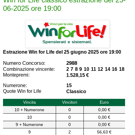
06-2025 ore 19:00
Estrazione Win for Life del
25 giugno 2025 ore 19:00
Numero Concorso:
2988
Combinazione vincente:
2 7 8 9 10 11 12 14 16 18
Montepremi:
1.528,15 €
Numerone:
15
Quote Win for Life
Classico
Vincita
Vincitori
Euro
10 + Numerone
0
0,00 €
10
0
0,00 €
9 + Numerone
0
0,00 €
9
2
56,63 €