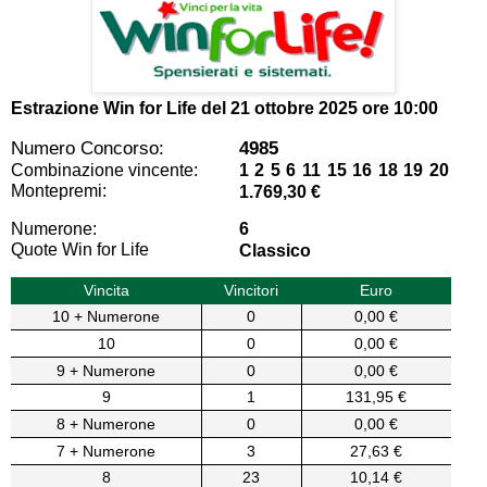
Estrazione Win for Life del
21 ottobre 2025 ore 10:00
Numero Concorso:
4985
Combinazione vincente:
1 2 5 6 11 15 16 18 19 20
Montepremi:
1.769,30 €
Numerone:
6
Quote Win for Life
Classico
Vincita
Vincitori
Euro
10 + Numerone
0
0,00 €
10
0
0,00 €
9 + Numerone
0
0,00 €
9
1
131,95 €
8 + Numerone
0
0,00 €
7 + Numerone
3
27,63 €
8
23
10,14 €