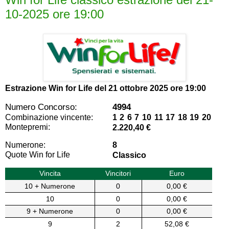
10-2025 ore 19:00
Estrazione Win for Life del
21 ottobre 2025 ore 19:00
Numero Concorso:
4994
Combinazione vincente:
1 2 6 7 10 11 17 18 19 20
Montepremi:
2.220,40 €
Numerone:
8
Quote Win for Life
Classico
Vincita
Vincitori
Euro
10 + Numerone
0
0,00 €
10
0
0,00 €
9 + Numerone
0
0,00 €
9
2
52,08 €