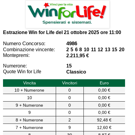
Estrazione Win for Life del
21 ottobre 2025 ore 11:00
Numero Concorso:
4986
Combinazione vincente:
2 5 6 8 10 11 12 13 15 20
Montepremi:
2.211,95 €
Numerone:
15
Quote Win for Life
Classico
Vincita
Vincitori
Euro
10 + Numerone
0
0,00 €
10
0
0,00 €
9 + Numerone
0
0,00 €
9
0
0,00 €
8 + Numerone
2
92,48 €
7 + Numerone
9
12,60 €
8
30
8,87 €