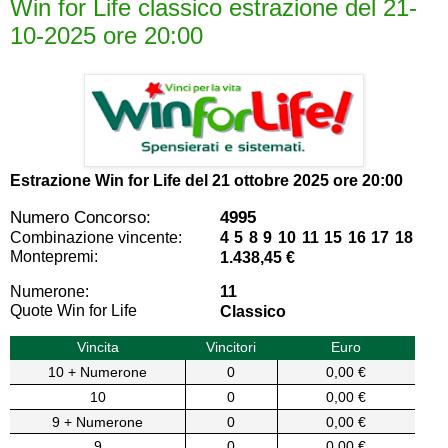
Win for Life classico estrazione del 21-
10-2025 ore 20:00
Estrazione Win for Life del
21 ottobre 2025 ore 20:00
Numero Concorso:
4995
Combinazione vincente:
4 5 8 9 10 11 15 16 17 18
Montepremi:
1.438,45 €
Numerone:
11
Quote Win for Life
Classico
Vincita
Vincitori
Euro
10 + Numerone
0
0,00 €
10
0
0,00 €
9 + Numerone
0
0,00 €
9
0
0,00 €