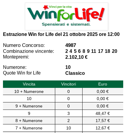
Estrazione Win for Life del
21 ottobre 2025 ore 12:00
Numero Concorso:
4987
Combinazione vincente:
2 4 5 6 8 9 11 17 18 20
Montepremi:
2.102,10 €
Numerone:
10
Quote Win for Life
Classico
Vincita
Vincitori
Euro
10 + Numerone
0
0,00 €
10
0
0,00 €
9 + Numerone
0
0,00 €
9
3
48,47 €
8 + Numerone
2
17,57 €
7 + Numerone
10
12,67 €