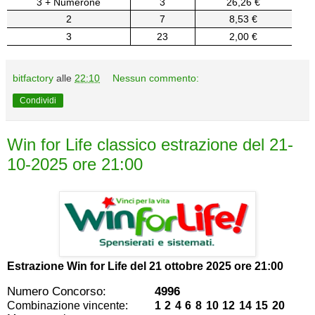
3 + Numerone
3
26,26 €
2
7
8,53 €
3
23
2,00 €
bitfactory
alle
22:10
Nessun commento:
Condividi
Win for Life classico estrazione del 21-
10-2025 ore 21:00
Estrazione Win for Life del
21 ottobre 2025 ore 21:00
Numero Concorso:
4996
Combinazione vincente:
1 2 4 6 8 10 12 14 15 20