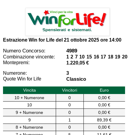
Estrazione Win for Life del
21 ottobre 2025 ore 14:00
Numero Concorso:
4989
Combinazione vincente:
1 2 7 10 15 16 17 18 19 20
Montepremi:
1.220,05 €
Numerone:
3
Quote Win for Life
Classico
Vincita
Vincitori
Euro
10 + Numerone
0
0,00 €
10
0
0,00 €
9 + Numerone
0
0,00 €
9
1
89,39 €
8 + Numerone
0
0,00 €
7 + Numerone
5
11,61 €