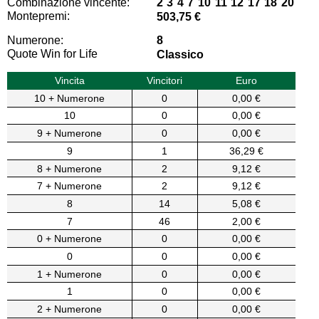
Combinazione vincente:
2 3 4 7 10 11 12 17 18 20
Montepremi:
503,75 €
Numerone:
8
Quote Win for Life
Classico
Vincita
Vincitori
Euro
10 + Numerone
0
0,00 €
10
0
0,00 €
9 + Numerone
0
0,00 €
9
1
36,29 €
8 + Numerone
2
9,12 €
7 + Numerone
2
9,12 €
8
14
5,08 €
7
46
2,00 €
0 + Numerone
0
0,00 €
0
0
0,00 €
1 + Numerone
0
0,00 €
1
0
0,00 €
2 + Numerone
0
0,00 €