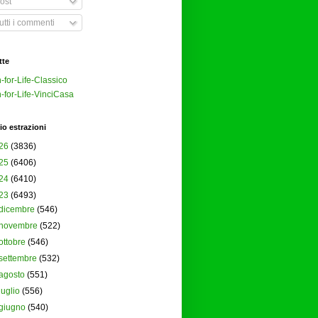
ost
tti i commenti
tte
-for-Life-Classico
-for-Life-VinciCasa
io estrazioni
26
(3836)
25
(6406)
24
(6410)
23
(6493)
dicembre
(546)
novembre
(522)
ottobre
(546)
settembre
(532)
agosto
(551)
luglio
(556)
giugno
(540)