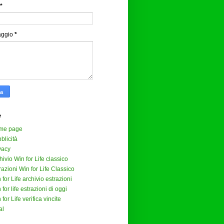
*
aggio
*
e
me page
blicità
vacy
hivio Win for Life classico
razioni Win for Life Classico
 for Life archivio estrazioni
 for life estrazioni di oggi
 for Life verifica vincite
al