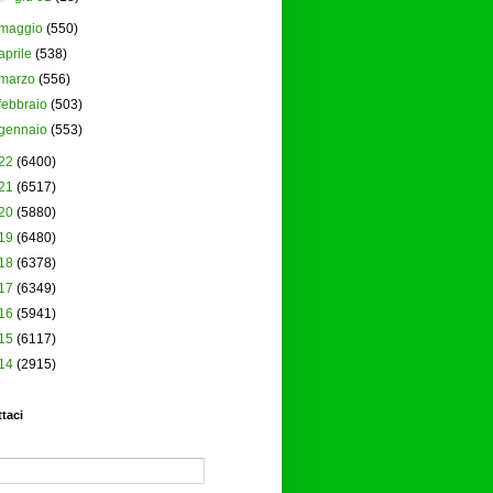
maggio
(550)
aprile
(538)
marzo
(556)
febbraio
(503)
gennaio
(553)
22
(6400)
21
(6517)
20
(5880)
19
(6480)
18
(6378)
17
(6349)
16
(5941)
15
(6117)
14
(2915)
taci