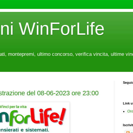
oni WinForLife
tati, montepremi, ultimo concorso, verifica vincita, ultime vin
Segui
estrazione del 08-06-2023 ore 23:00
Link ut
Oro
Iscrivi