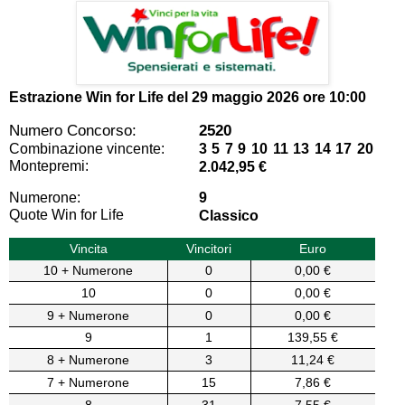
Estrazione Win for Life del
29 maggio 2026 ore 10:00
Numero Concorso:
2520
Combinazione vincente:
3 5 7 9 10 11 13 14 17 20
Montepremi:
2.042,95 €
Numerone:
9
Quote Win for Life
Classico
Vincita
Vincitori
Euro
10 + Numerone
0
0,00 €
10
0
0,00 €
9 + Numerone
0
0,00 €
9
1
139,55 €
8 + Numerone
3
11,24 €
7 + Numerone
15
7,86 €
8
31
7,55 €