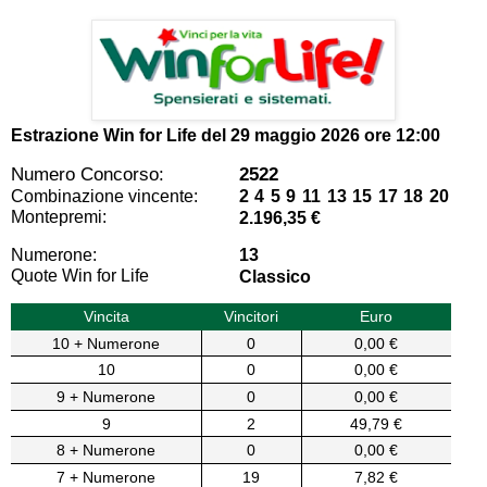
Estrazione Win for Life del
29 maggio 2026 ore 12:00
Numero Concorso:
2522
Combinazione vincente:
2 4 5 9 11 13 15 17 18 20
Montepremi:
2.196,35 €
Numerone:
13
Quote Win for Life
Classico
Vincita
Vincitori
Euro
10 + Numerone
0
0,00 €
10
0
0,00 €
9 + Numerone
0
0,00 €
9
2
49,79 €
8 + Numerone
0
0,00 €
7 + Numerone
19
7,82 €