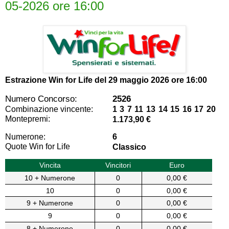
05-2026 ore 16:00
Estrazione Win for Life del
29 maggio 2026 ore 16:00
Numero Concorso:
2526
Combinazione vincente:
1 3 7 11 13 14 15 16 17 20
Montepremi:
1.173,90 €
Numerone:
6
Quote Win for Life
Classico
Vincita
Vincitori
Euro
10 + Numerone
0
0,00 €
10
0
0,00 €
9 + Numerone
0
0,00 €
9
0
0,00 €
8 + Numerone
0
0,00 €