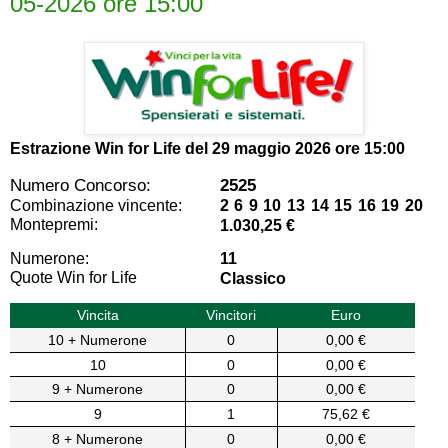
05-2026 ore 15:00
Estrazione Win for Life del
29 maggio 2026 ore 15:00
Numero Concorso:
2525
Combinazione vincente:
2 6 9 10 13 14 15 16 19 20
Montepremi:
1.030,25 €
Numerone:
11
Quote Win for Life
Classico
Vincita
Vincitori
Euro
10 + Numerone
0
0,00 €
10
0
0,00 €
9 + Numerone
0
0,00 €
9
1
75,62 €
8 + Numerone
0
0,00 €