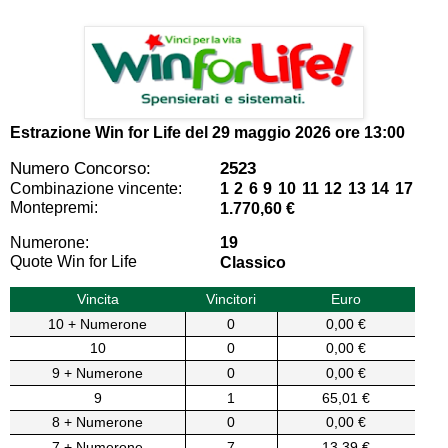
Estrazione Win for Life del
29 maggio 2026 ore 13:00
Numero Concorso:
2523
Combinazione vincente:
1 2 6 9 10 11 12 13 14 17
Montepremi:
1.770,60 €
Numerone:
19
Quote Win for Life
Classico
Vincita
Vincitori
Euro
10 + Numerone
0
0,00 €
10
0
0,00 €
9 + Numerone
0
0,00 €
9
1
65,01 €
8 + Numerone
0
0,00 €
7 + Numerone
7
13,39 €