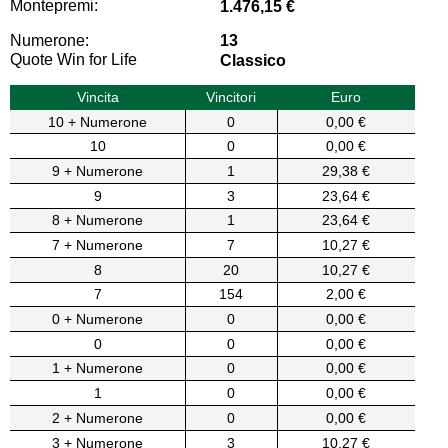
Montepremi:
1.476,15 €
Numerone:
13
Quote Win for Life
Classico
Vincita
Vincitori
Euro
10 + Numerone
0
0,00 €
10
0
0,00 €
9 + Numerone
1
29,38 €
9
3
23,64 €
8 + Numerone
1
23,64 €
7 + Numerone
7
10,27 €
8
20
10,27 €
7
154
2,00 €
0 + Numerone
0
0,00 €
0
0
0,00 €
1 + Numerone
0
0,00 €
1
0
0,00 €
2 + Numerone
0
0,00 €
3 + Numerone
3
10,27 €