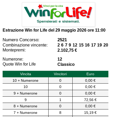
Estrazione Win for Life del
29 maggio 2026 ore 11:00
Numero Concorso:
2521
Combinazione vincente:
2 6 7 9 12 15 16 17 19 20
Montepremi:
2.102,75 €
Numerone:
12
Quote Win for Life
Classico
Vincita
Vincitori
Euro
10 + Numerone
0
0,00 €
10
0
0,00 €
9 + Numerone
0
0,00 €
9
1
72,56 €
8 + Numerone
0
0,00 €
7 + Numerone
8
15,19 €