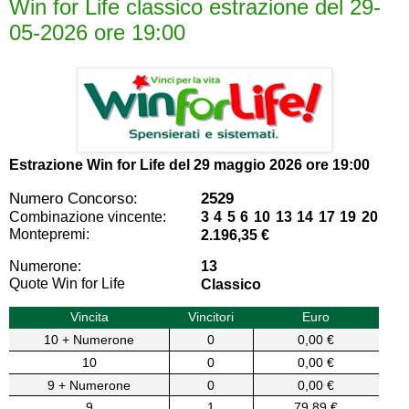
Win for Life classico estrazione del 29-
05-2026 ore 19:00
Estrazione Win for Life del
29 maggio 2026 ore 19:00
Numero Concorso:
2529
Combinazione vincente:
3 4 5 6 10 13 14 17 19 20
Montepremi:
2.196,35 €
Numerone:
13
Quote Win for Life
Classico
Vincita
Vincitori
Euro
10 + Numerone
0
0,00 €
10
0
0,00 €
9 + Numerone
0
0,00 €
9
1
79,89 €