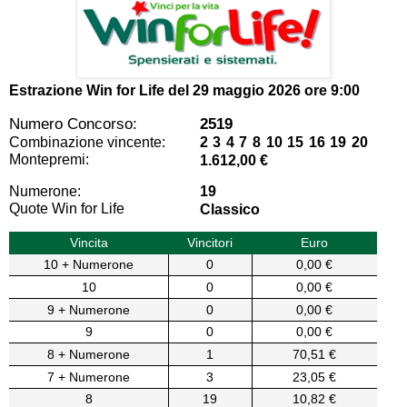
Estrazione Win for Life del
29 maggio 2026 ore 9:00
Numero Concorso:
2519
Combinazione vincente:
2 3 4 7 8 10 15 16 19 20
Montepremi:
1.612,00 €
Numerone:
19
Quote Win for Life
Classico
Vincita
Vincitori
Euro
10 + Numerone
0
0,00 €
10
0
0,00 €
9 + Numerone
0
0,00 €
9
0
0,00 €
8 + Numerone
1
70,51 €
7 + Numerone
3
23,05 €
8
19
10,82 €