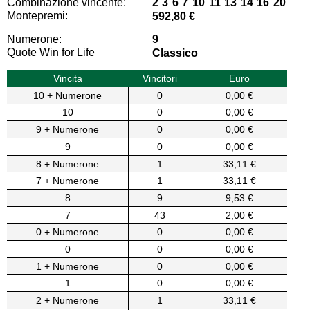
Combinazione vincente:
2 3 6 7 10 11 13 14 16 20
Montepremi:
592,80 €
Numerone:
9
Quote Win for Life
Classico
Vincita
Vincitori
Euro
10 + Numerone
0
0,00 €
10
0
0,00 €
9 + Numerone
0
0,00 €
9
0
0,00 €
8 + Numerone
1
33,11 €
7 + Numerone
1
33,11 €
8
9
9,53 €
7
43
2,00 €
0 + Numerone
0
0,00 €
0
0
0,00 €
1 + Numerone
0
0,00 €
1
0
0,00 €
2 + Numerone
1
33,11 €