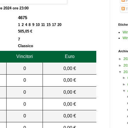
P
re 2024 ore 23:00
Tu
4675
1 2 4 8 9 10 11 15 17 20
Etiche
505,05 €
Win
Win
7
Classico
Archiv
Vincitori
Euro
►
20
►
20
0
0,00 €
▼
20
►
0
0,00 €
►
▼
0
0,00 €
0
0,00 €
0
0,00 €
0
0,00 €