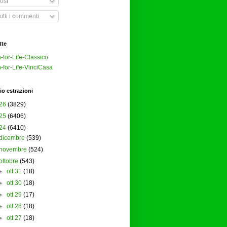
ost
tti i commenti
tte
-for-Life-Classico
-for-Life-VinciCasa
io estrazioni
26
(3829)
25
(6406)
24
(6410)
dicembre
(539)
novembre
(524)
ottobre
(543)
►
ott 31
(18)
►
ott 30
(18)
►
ott 29
(17)
►
ott 28
(18)
►
ott 27
(18)