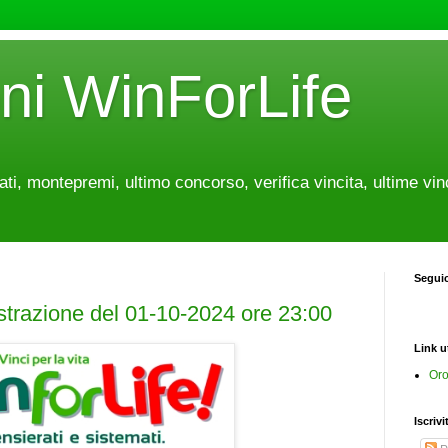
oni WinForLife
tati, montepremi, ultimo concorso, verifica vincita, ultime vin
Segui
estrazione del 01-10-2024 ore 23:00
Link ut
Oro
Iscrivi