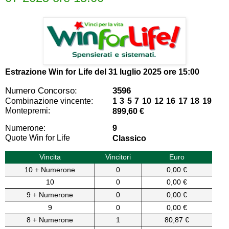
Estrazione Win for Life del
31 luglio 2025 ore 15:00
Numero Concorso:
3596
Combinazione vincente:
1 3 5 7 10 12 16 17 18 19
Montepremi:
899,60 €
Numerone:
9
Quote Win for Life
Classico
Vincita
Vincitori
Euro
10 + Numerone
0
0,00 €
10
0
0,00 €
9 + Numerone
0
0,00 €
9
0
0,00 €
8 + Numerone
1
80,87 €