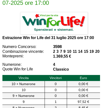
07-2025 ore 17:00
Estrazione Win for Life del
31 luglio 2025 ore 17:00
Numero Concorso:
3598
Combinazione vincente:
2 3 7 9 10 11 14 15 19 20
Montepremi:
1.369,55 €
Numerone:
4
Quote Win for Life
Classico
Vincita
Vincitori
Euro
10 + Numerone
0
0,00 €
10
0
0,00 €
9 + Numerone
0
0,00 €
9
1
97,52 €
8 + Numerone
2
8,45 €