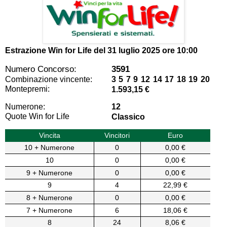
Estrazione Win for Life del
31 luglio 2025 ore 10:00
Numero Concorso:
3591
Combinazione vincente:
3 5 7 9 12 14 17 18 19 20
Montepremi:
1.593,15 €
Numerone:
12
Quote Win for Life
Classico
Vincita
Vincitori
Euro
10 + Numerone
0
0,00 €
10
0
0,00 €
9 + Numerone
0
0,00 €
9
4
22,99 €
8 + Numerone
0
0,00 €
7 + Numerone
6
18,06 €
8
24
8,06 €