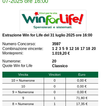
07-2025 ore 16:00
Estrazione Win for Life del
31 luglio 2025 ore 16:00
Numero Concorso:
3597
Combinazione vincente:
1 2 3 5 9 12 16 17 18 20
Montepremi:
1.019,20 €
Numerone:
20
Quote Win for Life
Classico
Vincita
Vincitori
Euro
10 + Numerone
0
0,00 €
10
0
0,00 €
9 + Numerone
0
0,00 €
9
1
71,80 €
8 + Numerone
1
17,35 €