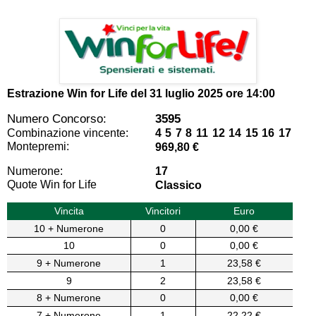
Estrazione Win for Life del
31 luglio 2025 ore 14:00
Numero Concorso:
3595
Combinazione vincente:
4 5 7 8 11 12 14 15 16 17
Montepremi:
969,80 €
Numerone:
17
Quote Win for Life
Classico
Vincita
Vincitori
Euro
10 + Numerone
0
0,00 €
10
0
0,00 €
9 + Numerone
1
23,58 €
9
2
23,58 €
8 + Numerone
0
0,00 €
7 + Numerone
1
22,22 €