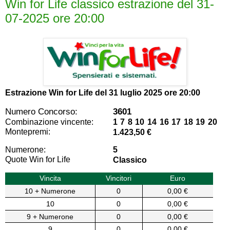
Win for Life classico estrazione del 31-
07-2025 ore 20:00
Estrazione Win for Life del
31 luglio 2025 ore 20:00
Numero Concorso:
3601
Combinazione vincente:
1 7 8 10 14 16 17 18 19 20
Montepremi:
1.423,50 €
Numerone:
5
Quote Win for Life
Classico
Vincita
Vincitori
Euro
10 + Numerone
0
0,00 €
10
0
0,00 €
9 + Numerone
0
0,00 €
9
0
0,00 €