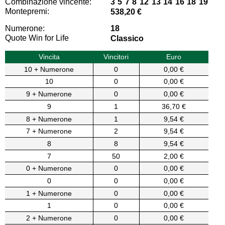
Combinazione vincente:
3 5 7 8 12 13 14 16 18 19
Montepremi:
538,20 €
Numerone:
18
Quote Win for Life
Classico
Vincita
Vincitori
Euro
10 + Numerone
0
0,00 €
10
0
0,00 €
9 + Numerone
0
0,00 €
9
1
36,70 €
8 + Numerone
1
9,54 €
7 + Numerone
2
9,54 €
8
8
9,54 €
7
50
2,00 €
0 + Numerone
0
0,00 €
0
0
0,00 €
1 + Numerone
0
0,00 €
1
0
0,00 €
2 + Numerone
0
0,00 €