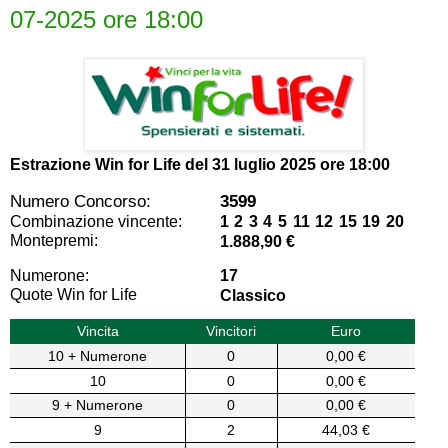
07-2025 ore 18:00
Estrazione Win for Life del
31 luglio 2025 ore 18:00
Numero Concorso:
3599
Combinazione vincente:
1 2 3 4 5 11 12 15 19 20
Montepremi:
1.888,90 €
Numerone:
17
Quote Win for Life
Classico
Vincita
Vincitori
Euro
10 + Numerone
0
0,00 €
10
0
0,00 €
9 + Numerone
0
0,00 €
9
2
44,03 €