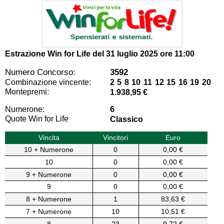
Estrazione Win for Life del
31 luglio 2025 ore 11:00
Numero Concorso:
3592
Combinazione vincente:
2 5 8 10 11 12 15 16 19 20
Montepremi:
1.938,95 €
Numerone:
6
Quote Win for Life
Classico
Vincita
Vincitori
Euro
10 + Numerone
0
0,00 €
10
0
0,00 €
9 + Numerone
0
0,00 €
9
0
0,00 €
8 + Numerone
1
83,63 €
7 + Numerone
10
10,51 €
8
23
9,72 €