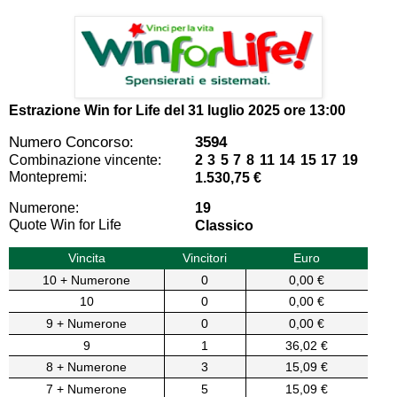
Estrazione Win for Life del
31 luglio 2025 ore 13:00
Numero Concorso:
3594
Combinazione vincente:
2 3 5 7 8 11 14 15 17 19
Montepremi:
1.530,75 €
Numerone:
19
Quote Win for Life
Classico
Vincita
Vincitori
Euro
10 + Numerone
0
0,00 €
10
0
0,00 €
9 + Numerone
0
0,00 €
9
1
36,02 €
8 + Numerone
3
15,09 €
7 + Numerone
5
15,09 €