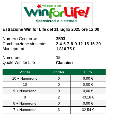
Estrazione Win for Life del
31 luglio 2025 ore 12:00
Numero Concorso:
3593
Combinazione vincente:
2 4 5 7 8 9 12 15 16 20
Montepremi:
1.816,75 €
Numerone:
15
Quote Win for Life
Classico
Vincita
Vincitori
Euro
10 + Numerone
0
0,00 €
10
0
0,00 €
9 + Numerone
0
0,00 €
9
2
43,16 €
8 + Numerone
0
0,00 €
7 + Numerone
3
32,54 €