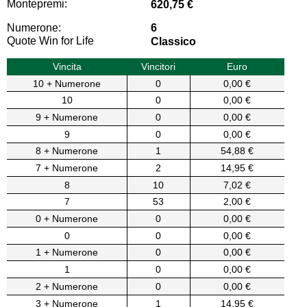
Montepremi:
620,75 €
Numerone:
6
Quote Win for Life
Classico
Vincita
Vincitori
Euro
10 + Numerone
0
0,00 €
10
0
0,00 €
9 + Numerone
0
0,00 €
9
0
0,00 €
8 + Numerone
1
54,88 €
7 + Numerone
2
14,95 €
8
10
7,02 €
7
53
2,00 €
0 + Numerone
0
0,00 €
0
0
0,00 €
1 + Numerone
0
0,00 €
1
0
0,00 €
2 + Numerone
0
0,00 €
3 + Numerone
1
14,95 €