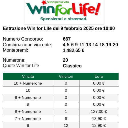
Estrazione Win for Life del
9 febbraio 2025 ore 10:00
Numero Concorso:
667
Combinazione vincente:
4 5 6 9 11 13 14 18 19 20
Montepremi:
1.482,65 €
Numerone:
20
Quote Win for Life
Classico
Vincita
Vincitori
Euro
10 + Numerone
0
0,00 €
10
0
0,00 €
9 + Numerone
0
0,00 €
9
0
0,00 €
8 + Numerone
1
127,00 €
7 + Numerone
6
13,90 €
8
12
13,90 €