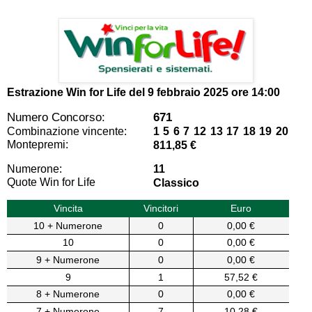
Estrazione Win for Life del
9 febbraio 2025 ore 14:00
Numero Concorso:
671
Combinazione vincente:
1 5 6 7 12 13 17 18 19 20
Montepremi:
811,85 €
Numerone:
11
Quote Win for Life
Classico
Vincita
Vincitori
Euro
10 + Numerone
0
0,00 €
10
0
0,00 €
9 + Numerone
0
0,00 €
9
1
57,52 €
8 + Numerone
0
0,00 €
7 + Numerone
7
10,28 €