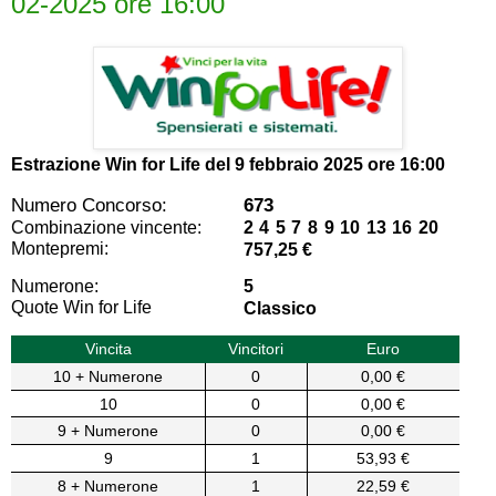
02-2025 ore 16:00
Estrazione Win for Life del
9 febbraio 2025 ore 16:00
Numero Concorso:
673
Combinazione vincente:
2 4 5 7 8 9 10 13 16 20
Montepremi:
757,25 €
Numerone:
5
Quote Win for Life
Classico
Vincita
Vincitori
Euro
10 + Numerone
0
0,00 €
10
0
0,00 €
9 + Numerone
0
0,00 €
9
1
53,93 €
8 + Numerone
1
22,59 €