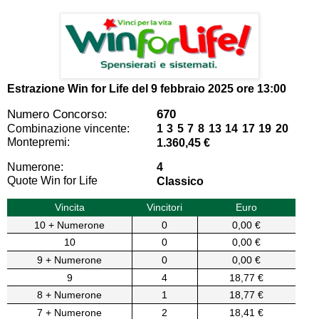
Estrazione Win for Life del
9 febbraio 2025 ore 13:00
Numero Concorso:
670
Combinazione vincente:
1 3 5 7 8 13 14 17 19 20
Montepremi:
1.360,45 €
Numerone:
4
Quote Win for Life
Classico
Vincita
Vincitori
Euro
10 + Numerone
0
0,00 €
10
0
0,00 €
9 + Numerone
0
0,00 €
9
4
18,77 €
8 + Numerone
1
18,77 €
7 + Numerone
2
18,41 €