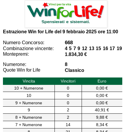
Estrazione Win for Life del
9 febbraio 2025 ore 11:00
Numero Concorso:
668
Combinazione vincente:
4 5 7 9 12 13 15 16 17 19
Montepremi:
1.834,30 €
Numerone:
8
Quote Win for Life
Classico
Vincita
Vincitori
Euro
10 + Numerone
0
0,00 €
10
0
0,00 €
9 + Numerone
0
0,00 €
9
2
40,91 €
8 + Numerone
2
9,88 €
7 + Numerone
14
8,34 €
8
21
8,34 €