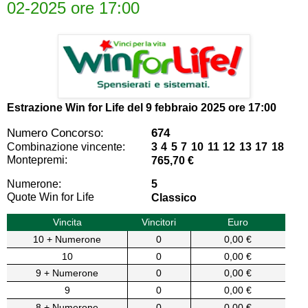
02-2025 ore 17:00
Estrazione Win for Life del
9 febbraio 2025 ore 17:00
Numero Concorso:
674
Combinazione vincente:
3 4 5 7 10 11 12 13 17 18
Montepremi:
765,70 €
Numerone:
5
Quote Win for Life
Classico
Vincita
Vincitori
Euro
10 + Numerone
0
0,00 €
10
0
0,00 €
9 + Numerone
0
0,00 €
9
0
0,00 €
8 + Numerone
0
0,00 €