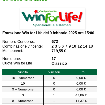
Estrazione Win for Life del
9 febbraio 2025 ore 15:00
Numero Concorso:
672
Combinazione vincente:
2 3 5 6 7 9 10 12 14 18
Montepremi:
719,55 €
Numerone:
17
Quote Win for Life
Classico
Vincita
Vincitori
Euro
10 + Numerone
0
0,00 €
10
0
0,00 €
9 + Numerone
0
0,00 €
9
1
47,06 €
8 + Numerone
1
11,37 €