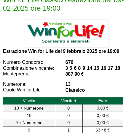
02-2025 ore 19:00
Estrazione Win for Life del
9 febbraio 2025 ore 19:00
Numero Concorso:
676
Combinazione vincente:
3 5 6 8 9 14 15 16 17 18
Montepremi:
887,90 €
Numerone:
13
Quote Win for Life
Classico
Vincita
Vincitori
Euro
10 + Numerone
0
0,00 €
10
0
0,00 €
9 + Numerone
0
0,00 €
9
1
63,48 €