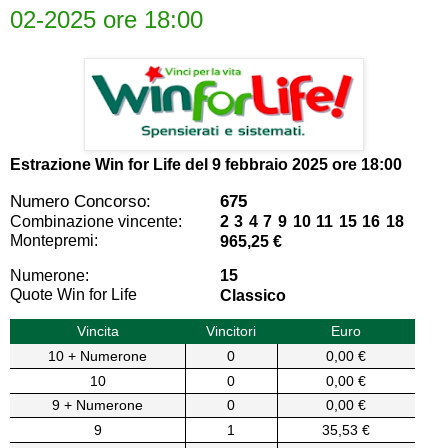
02-2025 ore 18:00
Estrazione Win for Life del
9 febbraio 2025 ore 18:00
Numero Concorso:
675
Combinazione vincente:
2 3 4 7 9 10 11 15 16 18
Montepremi:
965,25 €
Numerone:
15
Quote Win for Life
Classico
Vincita
Vincitori
Euro
10 + Numerone
0
0,00 €
10
0
0,00 €
9 + Numerone
0
0,00 €
9
1
35,53 €