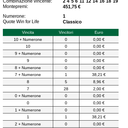
Combinazione vincente:
2 4 5 6 11 12 14 16 18 19
Montepremi:
451,75 €
Numerone:
1
Quote Win for Life
Classico
Vincita
Vincitori
Euro
10 + Numerone
0
0,00 €
10
0
0,00 €
9 + Numerone
0
0,00 €
9
0
0,00 €
8 + Numerone
0
0,00 €
7 + Numerone
1
38,21 €
8
5
8,96 €
7
28
2,00 €
0 + Numerone
0
0,00 €
0
0
0,00 €
1 + Numerone
0
0,00 €
1
1
38,21 €
2 + Numerone
0
0,00 €