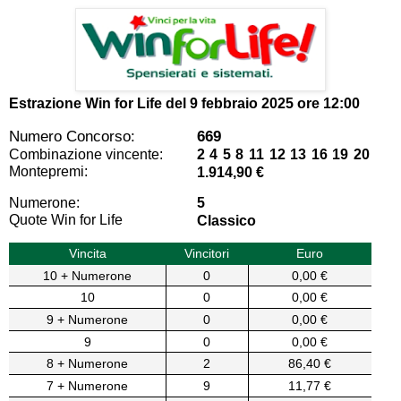
Estrazione Win for Life del
9 febbraio 2025 ore 12:00
Numero Concorso:
669
Combinazione vincente:
2 4 5 8 11 12 13 16 19 20
Montepremi:
1.914,90 €
Numerone:
5
Quote Win for Life
Classico
Vincita
Vincitori
Euro
10 + Numerone
0
0,00 €
10
0
0,00 €
9 + Numerone
0
0,00 €
9
0
0,00 €
8 + Numerone
2
86,40 €
7 + Numerone
9
11,77 €