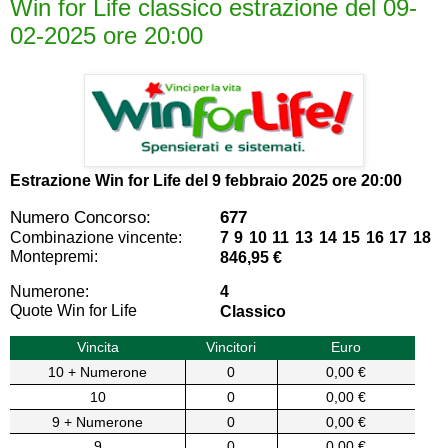
Win for Life classico estrazione del 09-
02-2025 ore 20:00
Estrazione Win for Life del
9 febbraio 2025 ore 20:00
Numero Concorso:
677
Combinazione vincente:
7 9 10 11 13 14 15 16 17 18
Montepremi:
846,95 €
Numerone:
4
Quote Win for Life
Classico
Vincita
Vincitori
Euro
10 + Numerone
0
0,00 €
10
0
0,00 €
9 + Numerone
0
0,00 €
9
0
0,00 €