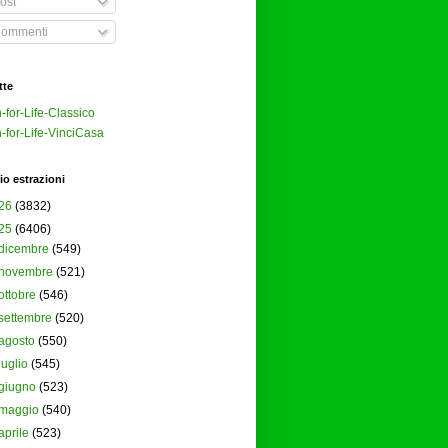
ost
ommenti
tte
-for-Life-Classico
-for-Life-VinciCasa
io estrazioni
26
(3832)
25
(6406)
dicembre
(549)
novembre
(521)
ottobre
(546)
settembre
(520)
agosto
(550)
luglio
(545)
giugno
(523)
maggio
(540)
aprile
(523)