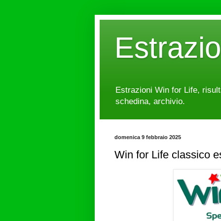
Estrazi
Estrazioni Win for Life, risul
schedina, archivio.
domenica 9 febbraio 2025
Win for Life classico 