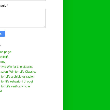
aggio
*
e
me page
blicità
vacy
hivio Win for Life classico
razioni Win for Life Classico
 for Life archivio estrazioni
 for life estrazioni di oggi
 for Life verifica vincite
al