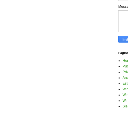
Mess
Pagin
Ho
Pub
Pri
Arc
Est
Win
Win
Win
Sis