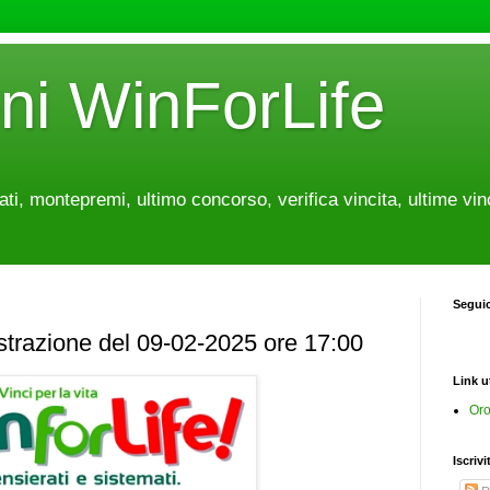
oni WinForLife
tati, montepremi, ultimo concorso, verifica vincita, ultime vin
Segui
estrazione del 09-02-2025 ore 17:00
Link ut
Oro
Iscrivi