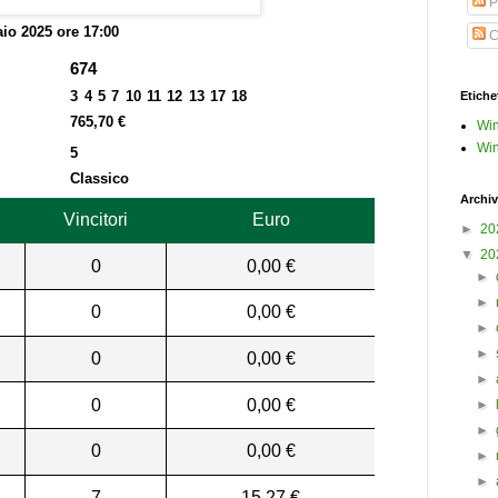
P
aio 2025 ore 17:00
C
674
3 4 5 7 10 11 12 13 17 18
Etiche
765,70 €
Win
Win
5
Classico
Archiv
Vincitori
Euro
►
20
▼
20
0
0,00 €
►
►
0
0,00 €
►
►
0
0,00 €
►
0
0,00 €
►
►
0
0,00 €
►
►
7
15,27 €