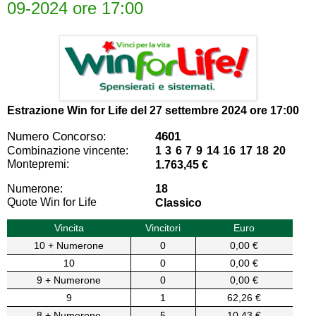
09-2024 ore 17:00
Estrazione Win for Life del
27 settembre 2024 ore 17:00
Numero Concorso:
4601
Combinazione vincente:
1 3 6 7 9 14 16 17 18 20
Montepremi:
1.763,45 €
Numerone:
18
Quote Win for Life
Classico
Vincita
Vincitori
Euro
10 + Numerone
0
0,00 €
10
0
0,00 €
9 + Numerone
0
0,00 €
9
1
62,26 €
8 + Numerone
5
10,43 €