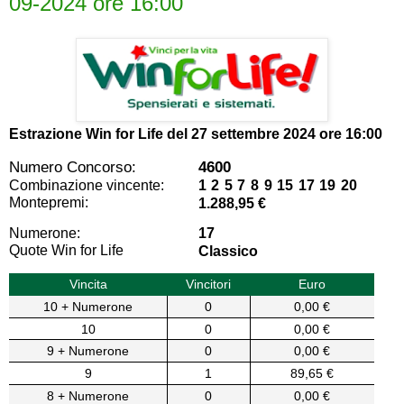
09-2024 ore 16:00
Estrazione Win for Life del
27 settembre 2024 ore 16:00
Numero Concorso:
4600
Combinazione vincente:
1 2 5 7 8 9 15 17 19 20
Montepremi:
1.288,95 €
Numerone:
17
Quote Win for Life
Classico
Vincita
Vincitori
Euro
10 + Numerone
0
0,00 €
10
0
0,00 €
9 + Numerone
0
0,00 €
9
1
89,65 €
8 + Numerone
0
0,00 €