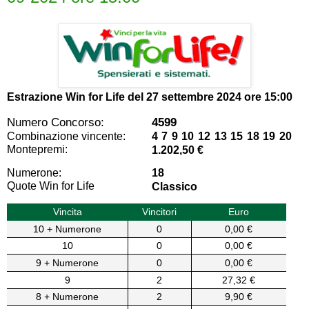
Estrazione Win for Life del
27 settembre 2024 ore 15:00
Numero Concorso:
4599
Combinazione vincente:
4 7 9 10 12 13 15 18 19 20
Montepremi:
1.202,50 €
Numerone:
18
Quote Win for Life
Classico
Vincita
Vincitori
Euro
10 + Numerone
0
0,00 €
10
0
0,00 €
9 + Numerone
0
0,00 €
9
2
27,32 €
8 + Numerone
2
9,90 €