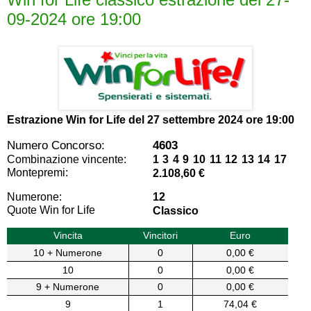
09-2024 ore 19:00
Estrazione Win for Life del
27 settembre 2024 ore 19:00
Numero Concorso:
4603
Combinazione vincente:
1 3 4 9 10 11 12 13 14 17
Montepremi:
2.108,60 €
Numerone:
12
Quote Win for Life
Classico
Vincita
Vincitori
Euro
10 + Numerone
0
0,00 €
10
0
0,00 €
9 + Numerone
0
0,00 €
9
1
74,04 €