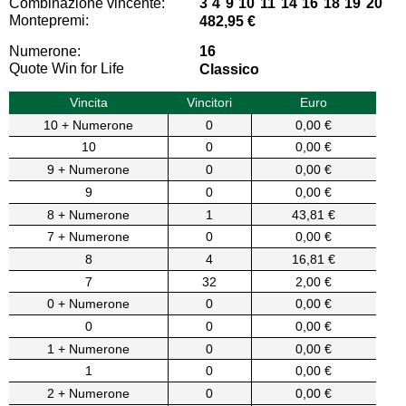
Combinazione vincente:
3 4 9 10 11 14 16 18 19 20
Montepremi:
482,95 €
Numerone:
16
Quote Win for Life
Classico
Vincita
Vincitori
Euro
10 + Numerone
0
0,00 €
10
0
0,00 €
9 + Numerone
0
0,00 €
9
0
0,00 €
8 + Numerone
1
43,81 €
7 + Numerone
0
0,00 €
8
4
16,81 €
7
32
2,00 €
0 + Numerone
0
0,00 €
0
0
0,00 €
1 + Numerone
0
0,00 €
1
0
0,00 €
2 + Numerone
0
0,00 €