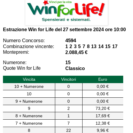
Estrazione Win for Life del
27 settembre 2024 ore 10:00
Numero Concorso:
4594
Combinazione vincente:
1 2 3 5 7 8 13 14 15 17
Montepremi:
2.088,45 €
Numerone:
15
Quote Win for Life
Classico
Vincita
Vincitori
Euro
10 + Numerone
0
0,00 €
10
0
0,00 €
9 + Numerone
0
0,00 €
9
2
73,20 €
8 + Numerone
1
17,69 €
7 + Numerone
7
12,38 €
8
22
9,96 €