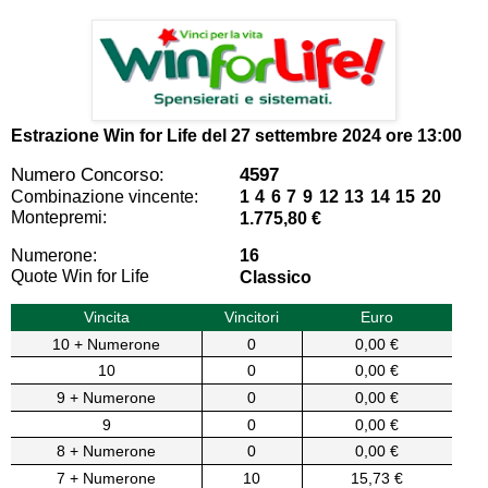
Estrazione Win for Life del
27 settembre 2024 ore 13:00
Numero Concorso:
4597
Combinazione vincente:
1 4 6 7 9 12 13 14 15 20
Montepremi:
1.775,80 €
Numerone:
16
Quote Win for Life
Classico
Vincita
Vincitori
Euro
10 + Numerone
0
0,00 €
10
0
0,00 €
9 + Numerone
0
0,00 €
9
0
0,00 €
8 + Numerone
0
0,00 €
7 + Numerone
10
15,73 €