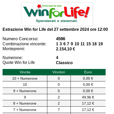
Estrazione Win for Life del
27 settembre 2024 ore 12:00
Numero Concorso:
4596
Combinazione vincente:
1 3 6 7 9 10 11 15 18 19
Montepremi:
2.154,10 €
Numerone:
4
Quote Win for Life
Classico
Vincita
Vincitori
Euro
10 + Numerone
0
0,00 €
10
0
0,00 €
9 + Numerone
0
0,00 €
9
2
49,96 €
8 + Numerone
2
17,12 €
7 + Numerone
7
17,12 €