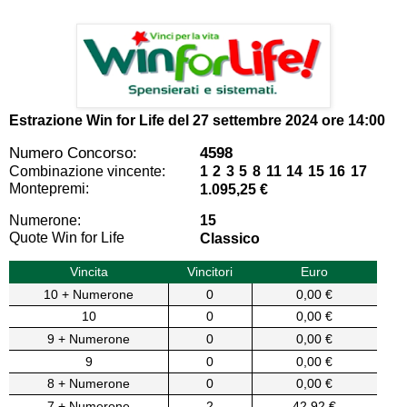
Estrazione Win for Life del
27 settembre 2024 ore 14:00
Numero Concorso:
4598
Combinazione vincente:
1 2 3 5 8 11 14 15 16 17
Montepremi:
1.095,25 €
Numerone:
15
Quote Win for Life
Classico
Vincita
Vincitori
Euro
10 + Numerone
0
0,00 €
10
0
0,00 €
9 + Numerone
0
0,00 €
9
0
0,00 €
8 + Numerone
0
0,00 €
7 + Numerone
2
42,92 €