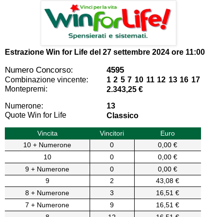
Estrazione Win for Life del
27 settembre 2024 ore 11:00
Numero Concorso:
4595
Combinazione vincente:
1 2 5 7 10 11 12 13 16 17
Montepremi:
2.343,25 €
Numerone:
13
Quote Win for Life
Classico
Vincita
Vincitori
Euro
10 + Numerone
0
0,00 €
10
0
0,00 €
9 + Numerone
0
0,00 €
9
2
43,08 €
8 + Numerone
3
16,51 €
7 + Numerone
9
16,51 €
8
12
16,51 €