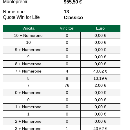
Montepremi:
955,50 €
Numerone:
13
Quote Win for Life
Classico
Vincita
Vincitori
Euro
10 + Numerone
0
0,00 €
10
0
0,00 €
9 + Numerone
0
0,00 €
9
0
0,00 €
8 + Numerone
0
0,00 €
7 + Numerone
4
43,62 €
8
8
13,19 €
7
76
2,00 €
0 + Numerone
0
0,00 €
0
0
0,00 €
1 + Numerone
0
0,00 €
1
0
0,00 €
2 + Numerone
0
0,00 €
3 + Numerone
1
43,62 €