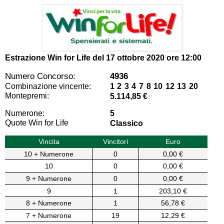
Estrazione Win for Life del
17 ottobre 2020 ore 12:00
Numero Concorso:
4936
Combinazione vincente:
1 2 3 4 7 8 10 12 13 20
Montepremi:
5.114,85 €
Numerone:
5
Quote Win for Life
Classico
Vincita
Vincitori
Euro
10 + Numerone
0
0,00 €
10
0
0,00 €
9 + Numerone
0
0,00 €
9
1
203,10 €
8 + Numerone
1
56,78 €
7 + Numerone
19
12,29 €