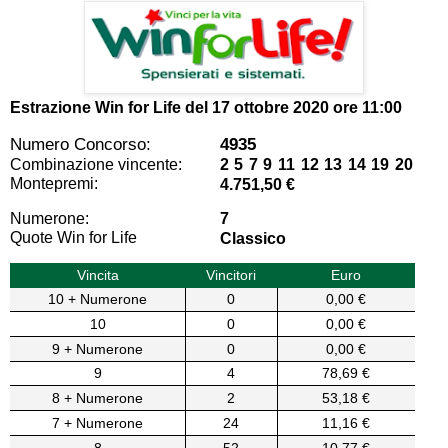
Estrazione Win for Life del
17 ottobre 2020 ore 11:00
Numero Concorso:
4935
Combinazione vincente:
2 5 7 9 11 12 13 14 19 20
Montepremi:
4.751,50 €
Numerone:
7
Quote Win for Life
Classico
Vincita
Vincitori
Euro
10 + Numerone
0
0,00 €
10
0
0,00 €
9 + Numerone
0
0,00 €
9
4
78,69 €
8 + Numerone
2
53,18 €
7 + Numerone
24
11,16 €
8
52
10,77 €