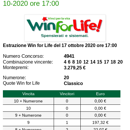
10-2020 ore 17:00
Estrazione Win for Life del
17 ottobre 2020 ore 17:00
Numero Concorso:
4941
Combinazione vincente:
4 6 8 10 12 14 15 17 18 20
Montepremi:
3.279,25 €
Numerone:
20
Quote Win for Life
Classico
Vincita
Vincitori
Euro
10 + Numerone
0
0,00 €
10
0
0,00 €
9 + Numerone
0
0,00 €
9
1
197,32 €
8 + Numerone
2
22,07 €