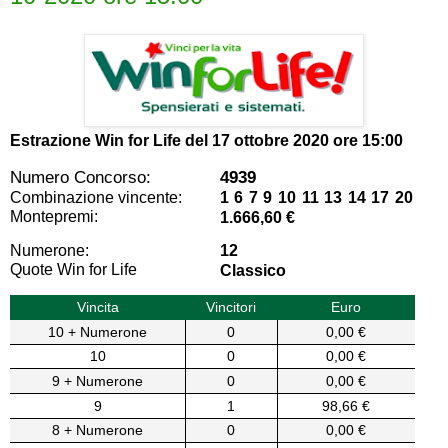
Estrazione Win for Life del
17 ottobre 2020 ore 15:00
Numero Concorso:
4939
Combinazione vincente:
1 6 7 9 10 11 13 14 17 20
Montepremi:
1.666,60 €
Numerone:
12
Quote Win for Life
Classico
Vincita
Vincitori
Euro
10 + Numerone
0
0,00 €
10
0
0,00 €
9 + Numerone
0
0,00 €
9
1
98,66 €
8 + Numerone
0
0,00 €