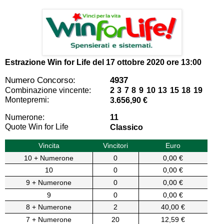
Estrazione Win for Life del
17 ottobre 2020 ore 13:00
Numero Concorso:
4937
Combinazione vincente:
2 3 7 8 9 10 13 15 18 19
Montepremi:
3.656,90 €
Numerone:
11
Quote Win for Life
Classico
Vincita
Vincitori
Euro
10 + Numerone
0
0,00 €
10
0
0,00 €
9 + Numerone
0
0,00 €
9
0
0,00 €
8 + Numerone
2
40,00 €
7 + Numerone
20
12,59 €