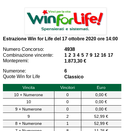
Estrazione Win for Life del
17 ottobre 2020 ore 14:00
Numero Concorso:
4938
Combinazione vincente:
1 2 3 4 5 7 9 12 16 17
Montepremi:
1.873,30 €
Numerone:
6
Quote Win for Life
Classico
Vincita
Vincitori
Euro
10 + Numerone
0
0,00 €
10
0
0,00 €
9 + Numerone
0
0,00 €
9
2
52,99 €
8 + Numerone
1
52,99 €
7 + Numerone
8
11,76 €