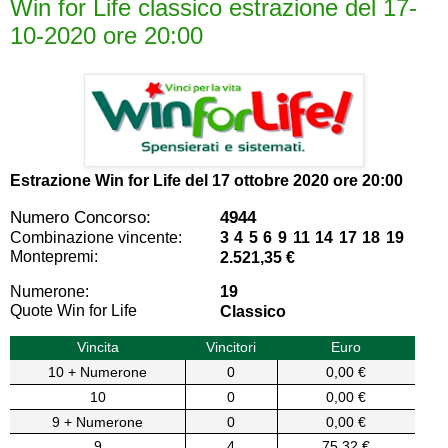
Win for Life classico estrazione del 17-
10-2020 ore 20:00
Estrazione Win for Life del
17 ottobre 2020 ore 20:00
Numero Concorso:
4944
Combinazione vincente:
3 4 5 6 9 11 14 17 18 19
Montepremi:
2.521,35 €
Numerone:
19
Quote Win for Life
Classico
Vincita
Vincitori
Euro
10 + Numerone
0
0,00 €
10
0
0,00 €
9 + Numerone
0
0,00 €
9
4
75,32 €