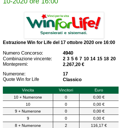
10-2020 ore 16:00
Estrazione Win for Life del
17 ottobre 2020 ore 16:00
Numero Concorso:
4940
Combinazione vincente:
2 3 5 6 7 10 14 15 18 20
Montepremi:
2.267,20 €
Numerone:
17
Quote Win for Life
Classico
Vincita
Vincitori
Euro
10 + Numerone
0
0,00 €
10
0
0,00 €
9 + Numerone
0
0,00 €
9
0
0,00 €
8 + Numerone
2
116,17 €