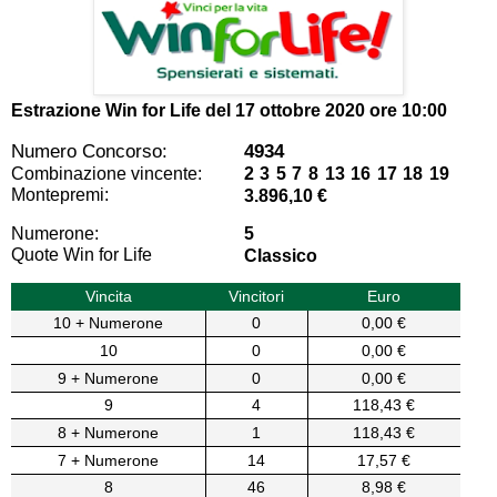
Estrazione Win for Life del
17 ottobre 2020 ore 10:00
Numero Concorso:
4934
Combinazione vincente:
2 3 5 7 8 13 16 17 18 19
Montepremi:
3.896,10 €
Numerone:
5
Quote Win for Life
Classico
Vincita
Vincitori
Euro
10 + Numerone
0
0,00 €
10
0
0,00 €
9 + Numerone
0
0,00 €
9
4
118,43 €
8 + Numerone
1
118,43 €
7 + Numerone
14
17,57 €
8
46
8,98 €