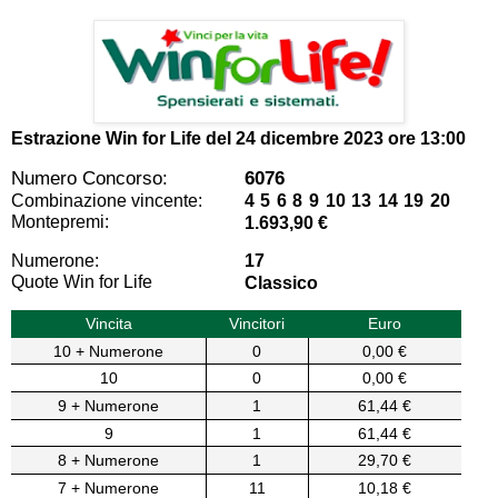
Estrazione Win for Life del
24 dicembre 2023 ore 13:00
Numero Concorso:
6076
Combinazione vincente:
4 5 6 8 9 10 13 14 19 20
Montepremi:
1.693,90 €
Numerone:
17
Quote Win for Life
Classico
Vincita
Vincitori
Euro
10 + Numerone
0
0,00 €
10
0
0,00 €
9 + Numerone
1
61,44 €
9
1
61,44 €
8 + Numerone
1
29,70 €
7 + Numerone
11
10,18 €