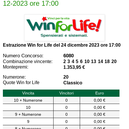
12-2023 ore 17:00
Estrazione Win for Life del
24 dicembre 2023 ore 17:00
Numero Concorso:
6080
Combinazione vincente:
2 3 4 5 6 10 13 14 18 20
Montepremi:
1.353,95 €
Numerone:
20
Quote Win for Life
Classico
Vincita
Vincitori
Euro
10 + Numerone
0
0,00 €
10
0
0,00 €
9 + Numerone
0
0,00 €
9
0
0,00 €
8 + Numerone
0
0,00 €