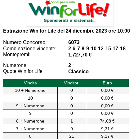
Estrazione Win for Life del
24 dicembre 2023 ore 10:00
Numero Concorso:
6073
Combinazione vincente:
2 6 7 8 9 10 12 15 17 18
Montepremi:
1.727,70 €
Numerone:
2
Quote Win for Life
Classico
Vincita
Vincitori
Euro
10 + Numerone
0
0,00 €
10
0
0,00 €
9 + Numerone
0
0,00 €
9
0
0,00 €
8 + Numerone
1
74,08 €
7 + Numerone
9
9,31 €
8
21
9,17 €