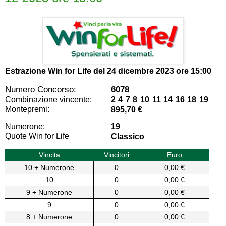
Estrazione Win for Life del
24 dicembre 2023 ore 15:00
Numero Concorso:
6078
Combinazione vincente:
2 4 7 8 10 11 14 16 18 19
Montepremi:
895,70 €
Numerone:
19
Quote Win for Life
Classico
Vincita
Vincitori
Euro
10 + Numerone
0
0,00 €
10
0
0,00 €
9 + Numerone
0
0,00 €
9
0
0,00 €
8 + Numerone
0
0,00 €