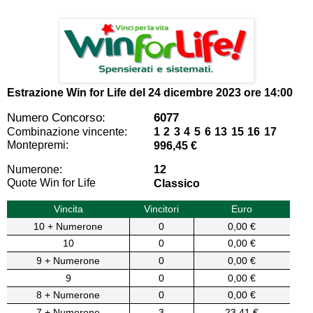
Estrazione Win for Life del
24 dicembre 2023 ore 14:00
Numero Concorso:
6077
Combinazione vincente:
1 2 3 4 5 6 13 15 16 17
Montepremi:
996,45 €
Numerone:
12
Quote Win for Life
Classico
Vincita
Vincitori
Euro
10 + Numerone
0
0,00 €
10
0
0,00 €
9 + Numerone
0
0,00 €
9
0
0,00 €
8 + Numerone
0
0,00 €
7 + Numerone
3
23,41 €