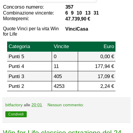
Concorso numero:
357
Combinazione vincente:
6 9 10 13 31
Montepremi:
47.739,90 €
Quote Vinci per la vita Win
VinciCasa
for Life
Categoria
Vincite
Euro
Punti 5
0
0,00 €
Punti 4
11
177,94 €
Punti 3
405
17,09 €
Punti 2
4253
2,24 €
bitfactory
alle
20:01
Nessun commento:
Condividi
Win for Life classico estrazione del 24-