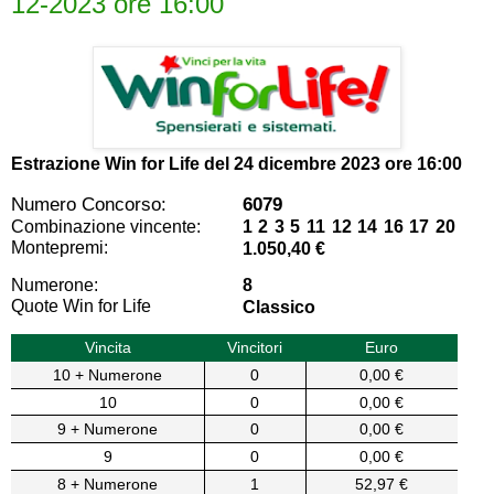
12-2023 ore 16:00
Estrazione Win for Life del
24 dicembre 2023 ore 16:00
Numero Concorso:
6079
Combinazione vincente:
1 2 3 5 11 12 14 16 17 20
Montepremi:
1.050,40 €
Numerone:
8
Quote Win for Life
Classico
Vincita
Vincitori
Euro
10 + Numerone
0
0,00 €
10
0
0,00 €
9 + Numerone
0
0,00 €
9
0
0,00 €
8 + Numerone
1
52,97 €