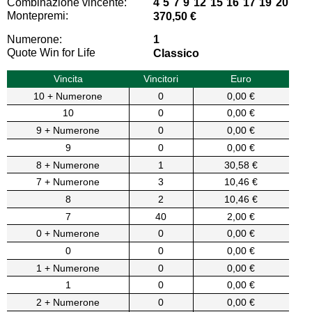
Combinazione vincente:
4 5 7 9 12 15 16 17 19 20
Montepremi:
370,50 €
Numerone:
1
Quote Win for Life
Classico
Vincita
Vincitori
Euro
10 + Numerone
0
0,00 €
10
0
0,00 €
9 + Numerone
0
0,00 €
9
0
0,00 €
8 + Numerone
1
30,58 €
7 + Numerone
3
10,46 €
8
2
10,46 €
7
40
2,00 €
0 + Numerone
0
0,00 €
0
0
0,00 €
1 + Numerone
0
0,00 €
1
0
0,00 €
2 + Numerone
0
0,00 €