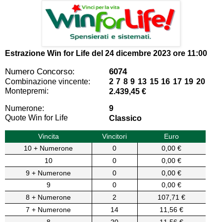
Estrazione Win for Life del
24 dicembre 2023 ore 11:00
Numero Concorso:
6074
Combinazione vincente:
2 7 8 9 13 15 16 17 19 20
Montepremi:
2.439,45 €
Numerone:
9
Quote Win for Life
Classico
Vincita
Vincitori
Euro
10 + Numerone
0
0,00 €
10
0
0,00 €
9 + Numerone
0
0,00 €
9
0
0,00 €
8 + Numerone
2
107,71 €
7 + Numerone
14
11,56 €
8
20
11,56 €