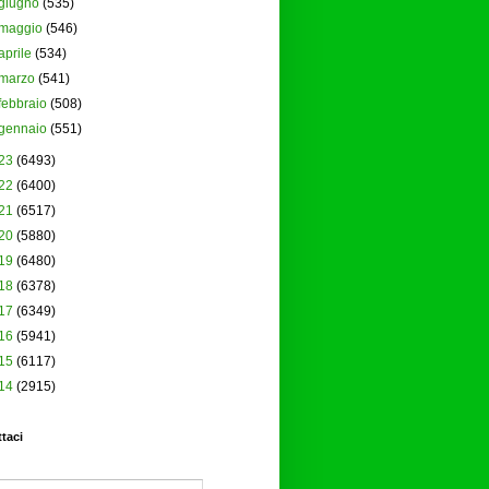
giugno
(535)
maggio
(546)
aprile
(534)
marzo
(541)
febbraio
(508)
gennaio
(551)
23
(6493)
22
(6400)
21
(6517)
20
(5880)
19
(6480)
18
(6378)
17
(6349)
16
(5941)
15
(6117)
14
(2915)
taci