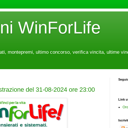
oni WinForLife
tati, montepremi, ultimo concorso, verifica vincita, ultime vin
Segui
estrazione del 31-08-2024 ore 23:00
Link ut
Oro
Iscrivi