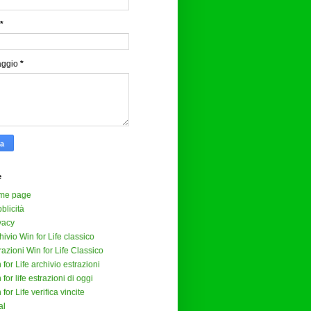
*
aggio
*
e
me page
blicità
vacy
hivio Win for Life classico
razioni Win for Life Classico
 for Life archivio estrazioni
 for life estrazioni di oggi
 for Life verifica vincite
al