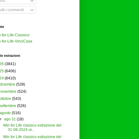
ost
tti i commenti
tte
-for-Life-Classico
-for-Life-VinciCasa
io estrazioni
26
(3841)
25
(6406)
24
(6410)
dicembre
(539)
novembre
(524)
ottobre
(543)
settembre
(526)
agosto
(516)
▼
ago 31
(18)
Win for Life classico estrazione del
31-08-2024 or...
Win for Life classico estrazione del