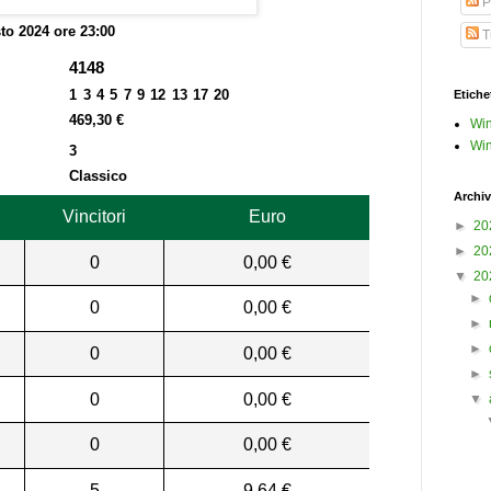
P
to 2024 ore 23:00
Tu
4148
1 3 4 5 7 9 12 13 17 20
Etiche
469,30 €
Win
Win
3
Classico
Archiv
Vincitori
Euro
►
20
►
20
0
0,00 €
▼
20
►
0
0,00 €
►
►
0
0,00 €
►
0
0,00 €
▼
0
0,00 €
5
9,64 €