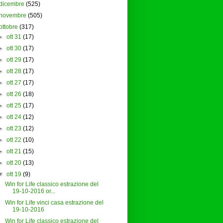
dicembre
(525)
novembre
(505)
ottobre
(317)
►
ott 31
(17)
►
ott 30
(17)
►
ott 29
(17)
►
ott 28
(17)
►
ott 27
(17)
►
ott 26
(18)
►
ott 25
(17)
►
ott 24
(12)
►
ott 23
(12)
►
ott 22
(10)
►
ott 21
(15)
►
ott 20
(13)
▼
ott 19
(9)
Win for Life classico estrazione del
19-10-2016 or...
Win for Life vinci casa estrazione del
19-10-2016
Win for Life classico estrazione del