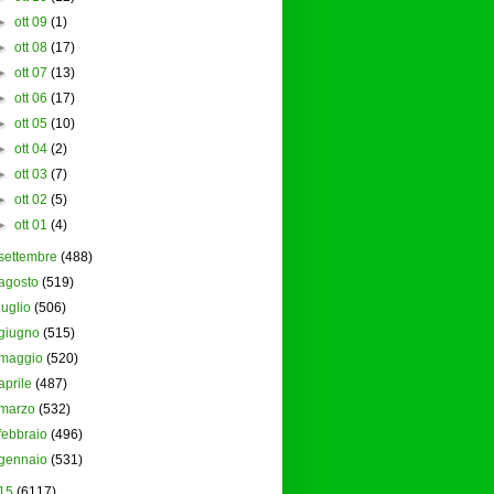
►
ott 09
(1)
►
ott 08
(17)
►
ott 07
(13)
►
ott 06
(17)
►
ott 05
(10)
►
ott 04
(2)
►
ott 03
(7)
►
ott 02
(5)
►
ott 01
(4)
settembre
(488)
agosto
(519)
luglio
(506)
giugno
(515)
maggio
(520)
aprile
(487)
marzo
(532)
febbraio
(496)
gennaio
(531)
15
(6117)