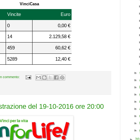
VinciCasa
Vincite
Euro
0
0,00 €
14
2.129,58 €
459
60,62 €
5289
12,40 €
►
n commento:
►
►
►
►
estrazione del 19-10-2016 ore 20:00
►
►
►
►
►
20