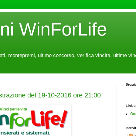
oni WinForLife
tati, montepremi, ultimo concorso, verifica vincita, ultime vin
Segui
estrazione del 19-10-2016 ore 21:00
Link ut
Oro
Iscrivi