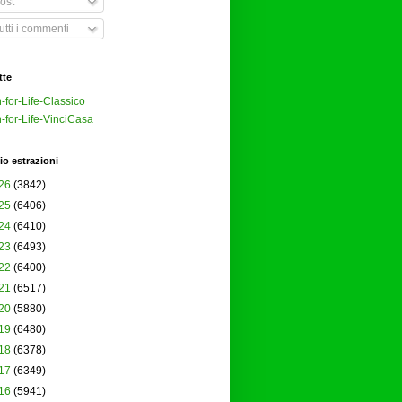
ost
tti i commenti
tte
-for-Life-Classico
-for-Life-VinciCasa
io estrazioni
26
(3842)
25
(6406)
24
(6410)
23
(6493)
22
(6400)
21
(6517)
20
(5880)
19
(6480)
18
(6378)
17
(6349)
16
(5941)