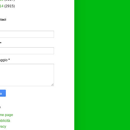
14
(2915)
taci
*
aggio
*
e
me page
blicità
vacy