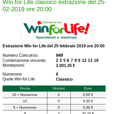
Win for Life classico estrazione del 25-
02-2019 ore 20:00
Estrazione Win for Life del
25 febbraio 2019 ore 20:00
Numero Concorso:
949
Combinazione vincente:
2 3 5 6 7 8 9 12 13 19
Montepremi:
2.001,35 €
Numerone:
6
Quote Win for Life
Classico
Vincita
Vincitori
Euro
10 + Numerone
0
0,00 €
10
0
0,00 €
9 + Numerone
0
0,00 €
9
7
34,24 €