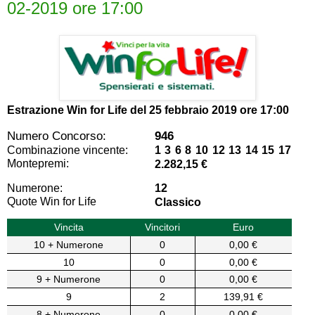
02-2019 ore 17:00
Estrazione Win for Life del
25 febbraio 2019 ore 17:00
Numero Concorso:
946
Combinazione vincente:
1 3 6 8 10 12 13 14 15 17
Montepremi:
2.282,15 €
Numerone:
12
Quote Win for Life
Classico
Vincita
Vincitori
Euro
10 + Numerone
0
0,00 €
10
0
0,00 €
9 + Numerone
0
0,00 €
9
2
139,91 €
8 + Numerone
0
0,00 €