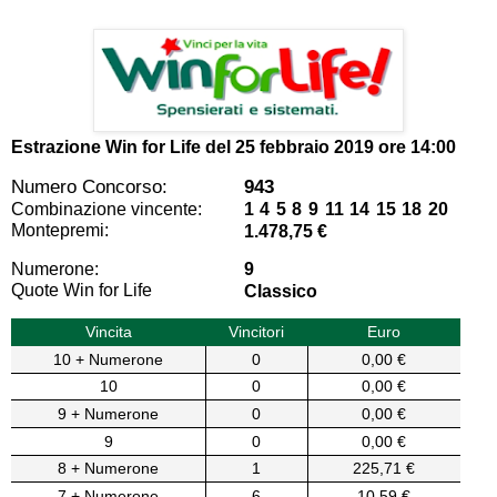
Estrazione Win for Life del
25 febbraio 2019 ore 14:00
Numero Concorso:
943
Combinazione vincente:
1 4 5 8 9 11 14 15 18 20
Montepremi:
1.478,75 €
Numerone:
9
Quote Win for Life
Classico
Vincita
Vincitori
Euro
10 + Numerone
0
0,00 €
10
0
0,00 €
9 + Numerone
0
0,00 €
9
0
0,00 €
8 + Numerone
1
225,71 €
7 + Numerone
6
10,59 €