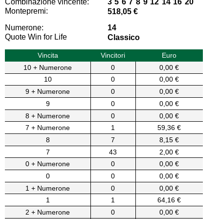
Combinazione vincente:
3 5 6 7 8 9 12 14 16 20
Montepremi:
518,05 €
Numerone:
14
Quote Win for Life
Classico
Vincita
Vincitori
Euro
10 + Numerone
0
0,00 €
10
0
0,00 €
9 + Numerone
0
0,00 €
9
0
0,00 €
8 + Numerone
0
0,00 €
7 + Numerone
1
59,36 €
8
7
8,15 €
7
43
2,00 €
0 + Numerone
0
0,00 €
0
0
0,00 €
1 + Numerone
0
0,00 €
1
1
64,16 €
2 + Numerone
0
0,00 €