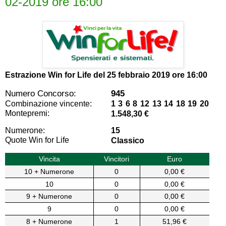
02-2019 ore 16:00
Estrazione Win for Life del
25 febbraio 2019 ore 16:00
Numero Concorso:
945
Combinazione vincente:
1 3 6 8 12 13 14 18 19 20
Montepremi:
1.548,30 €
Numerone:
15
Quote Win for Life
Classico
Vincita
Vincitori
Euro
10 + Numerone
0
0,00 €
10
0
0,00 €
9 + Numerone
0
0,00 €
9
0
0,00 €
8 + Numerone
1
51,96 €