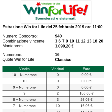
Estrazione Win for Life del
25 febbraio 2019 ore 11:00
Numero Concorso:
940
Combinazione vincente:
3 6 7 9 10 11 12 13 18 20
Montepremi:
3.099,20 €
Numerone:
16
Quote Win for Life
Classico
Vincita
Vincitori
Euro
10 + Numerone
0
0,00 €
10
0
0,00 €
9 + Numerone
0
0,00 €
9
2
186,68 €
8 + Numerone
3
26,09 €
7 + Numerone
10
16,06 €
8
32
11,34 €