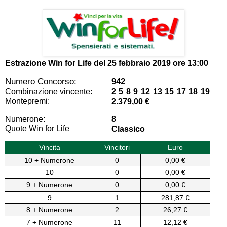
Estrazione Win for Life del
25 febbraio 2019 ore 13:00
Numero Concorso:
942
Combinazione vincente:
2 5 8 9 12 13 15 17 18 19
Montepremi:
2.379,00 €
Numerone:
8
Quote Win for Life
Classico
Vincita
Vincitori
Euro
10 + Numerone
0
0,00 €
10
0
0,00 €
9 + Numerone
0
0,00 €
9
1
281,87 €
8 + Numerone
2
26,27 €
7 + Numerone
11
12,12 €