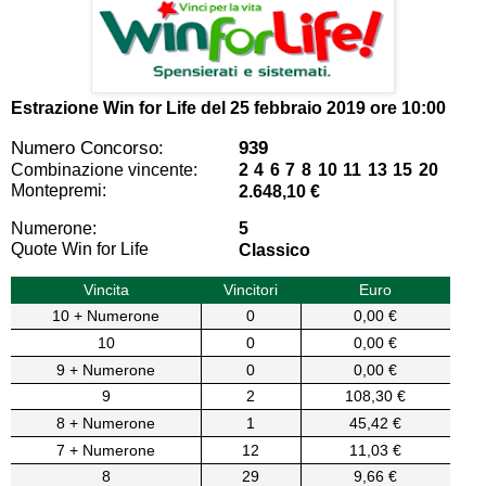
Estrazione Win for Life del
25 febbraio 2019 ore 10:00
Numero Concorso:
939
Combinazione vincente:
2 4 6 7 8 10 11 13 15 20
Montepremi:
2.648,10 €
Numerone:
5
Quote Win for Life
Classico
Vincita
Vincitori
Euro
10 + Numerone
0
0,00 €
10
0
0,00 €
9 + Numerone
0
0,00 €
9
2
108,30 €
8 + Numerone
1
45,42 €
7 + Numerone
12
11,03 €
8
29
9,66 €