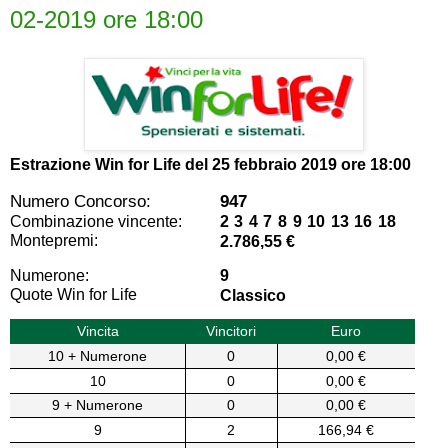
02-2019 ore 18:00
Estrazione Win for Life del
25 febbraio 2019 ore 18:00
Numero Concorso:
947
Combinazione vincente:
2 3 4 7 8 9 10 13 16 18
Montepremi:
2.786,55 €
Numerone:
9
Quote Win for Life
Classico
Vincita
Vincitori
Euro
10 + Numerone
0
0,00 €
10
0
0,00 €
9 + Numerone
0
0,00 €
9
2
166,94 €