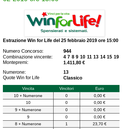
Estrazione Win for Life del
25 febbraio 2019 ore 15:00
Numero Concorso:
944
Combinazione vincente:
4 7 8 9 10 11 13 14 15 19
Montepremi:
1.411,80 €
Numerone:
13
Quote Win for Life
Classico
Vincita
Vincitori
Euro
10 + Numerone
0
0,00 €
10
0
0,00 €
9 + Numerone
0
0,00 €
9
0
0,00 €
8 + Numerone
1
23,70 €