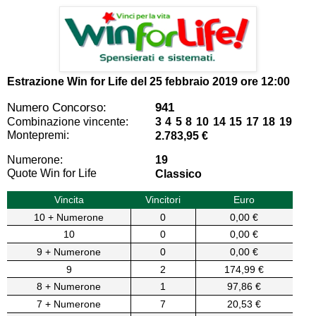
Estrazione Win for Life del
25 febbraio 2019 ore 12:00
Numero Concorso:
941
Combinazione vincente:
3 4 5 8 10 14 15 17 18 19
Montepremi:
2.783,95 €
Numerone:
19
Quote Win for Life
Classico
Vincita
Vincitori
Euro
10 + Numerone
0
0,00 €
10
0
0,00 €
9 + Numerone
0
0,00 €
9
2
174,99 €
8 + Numerone
1
97,86 €
7 + Numerone
7
20,53 €