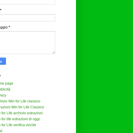
*
aggio
*
e
me page
blicità
vacy
hivio Win for Life classico
razioni Win for Life Classico
 for Life archivio estrazioni
 for life estrazioni di oggi
 for Life verifica vincite
al