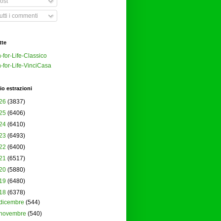
ost
tti i commenti
tte
-for-Life-Classico
-for-Life-VinciCasa
io estrazioni
26
(3837)
25
(6406)
24
(6410)
23
(6493)
22
(6400)
21
(6517)
20
(5880)
19
(6480)
18
(6378)
dicembre
(544)
novembre
(540)