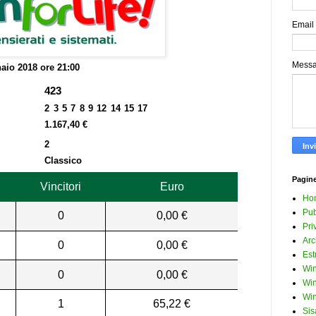
Email
Mess
aio 2018 ore 21:00
423
2 3 5 7 8 9 12 14 15 17
1.167,40 €
2
Classico
Pagin
Vincitori
Euro
Ho
Pub
0
0,00 €
Pri
Arc
0
0,00 €
Est
Win
0
0,00 €
Win
Win
1
65,22 €
Sis