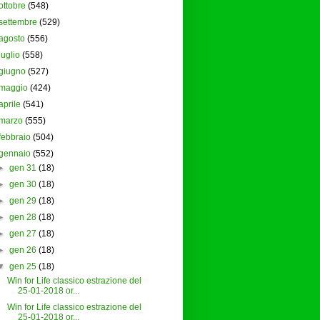
ottobre
(548)
settembre
(529)
agosto
(556)
luglio
(558)
giugno
(527)
maggio
(424)
aprile
(541)
marzo
(555)
febbraio
(504)
gennaio
(552)
►
gen 31
(18)
►
gen 30
(18)
►
gen 29
(18)
►
gen 28
(18)
►
gen 27
(18)
►
gen 26
(18)
▼
gen 25
(18)
Win for Life classico estrazione del
25-01-2018 or...
Win for Life classico estrazione del
25-01-2018 or...