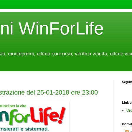
oni WinForLife
tati, montepremi, ultimo concorso, verifica vincita, ultime vin
Segui
estrazione del 25-01-2018 ore 23:00
Link ut
Oro
Iscrivi