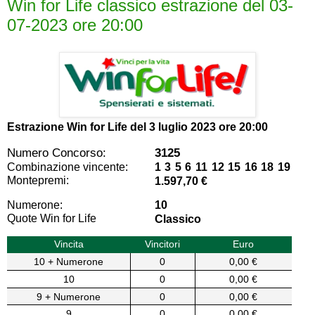
Win for Life classico estrazione del 03-
07-2023 ore 20:00
Estrazione Win for Life del
3 luglio 2023 ore 20:00
Numero Concorso:
3125
Combinazione vincente:
1 3 5 6 11 12 15 16 18 19
Montepremi:
1.597,70 €
Numerone:
10
Quote Win for Life
Classico
Vincita
Vincitori
Euro
10 + Numerone
0
0,00 €
10
0
0,00 €
9 + Numerone
0
0,00 €
9
0
0,00 €