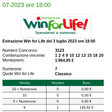
07-2023 ore 18:00
Estrazione Win for Life del
3 luglio 2023 ore 18:00
Numero Concorso:
3123
Combinazione vincente:
1 2 4 9 10 12 13 15 18 20
Montepremi:
1.964,95 €
Numerone:
7
Quote Win for Life
Classico
Vincita
Vincitori
Euro
10 + Numerone
0
0,00 €
10
0
0,00 €
9 + Numerone
0
0,00 €
9
1
139,92 €