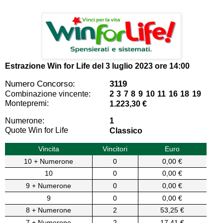
Estrazione Win for Life del
3 luglio 2023 ore 14:00
Numero Concorso:
3119
Combinazione vincente:
2 3 7 8 9 10 11 16 18 19
Montepremi:
1.223,30 €
Numerone:
1
Quote Win for Life
Classico
Vincita
Vincitori
Euro
10 + Numerone
0
0,00 €
10
0
0,00 €
9 + Numerone
0
0,00 €
9
0
0,00 €
8 + Numerone
2
53,25 €
7 + Numerone
2
17,41 €