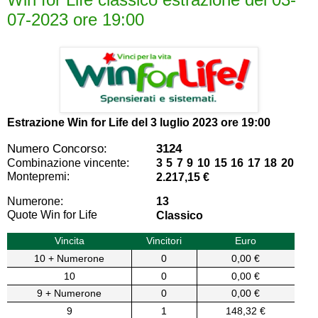
07-2023 ore 19:00
Estrazione Win for Life del
3 luglio 2023 ore 19:00
Numero Concorso:
3124
Combinazione vincente:
3 5 7 9 10 15 16 17 18 20
Montepremi:
2.217,15 €
Numerone:
13
Quote Win for Life
Classico
Vincita
Vincitori
Euro
10 + Numerone
0
0,00 €
10
0
0,00 €
9 + Numerone
0
0,00 €
9
1
148,32 €