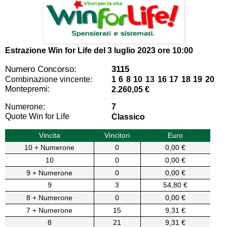
Estrazione Win for Life del
3 luglio 2023 ore 10:00
Numero Concorso:
3115
Combinazione vincente:
1 6 8 10 13 16 17 18 19 20
Montepremi:
2.260,05 €
Numerone:
7
Quote Win for Life
Classico
Vincita
Vincitori
Euro
10 + Numerone
0
0,00 €
10
0
0,00 €
9 + Numerone
0
0,00 €
9
3
54,80 €
8 + Numerone
0
0,00 €
7 + Numerone
15
9,31 €
8
21
9,31 €