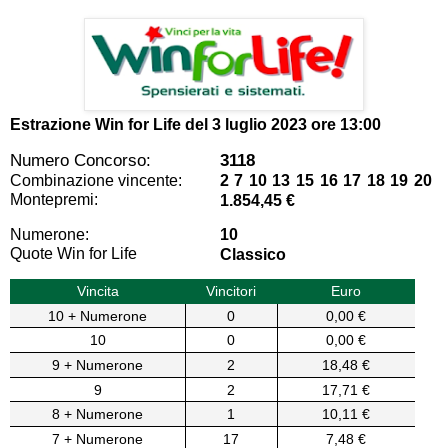
Estrazione Win for Life del
3 luglio 2023 ore 13:00
Numero Concorso:
3118
Combinazione vincente:
2 7 10 13 15 16 17 18 19 20
Montepremi:
1.854,45 €
Numerone:
10
Quote Win for Life
Classico
Vincita
Vincitori
Euro
10 + Numerone
0
0,00 €
10
0
0,00 €
9 + Numerone
2
18,48 €
9
2
17,71 €
8 + Numerone
1
10,11 €
7 + Numerone
17
7,48 €