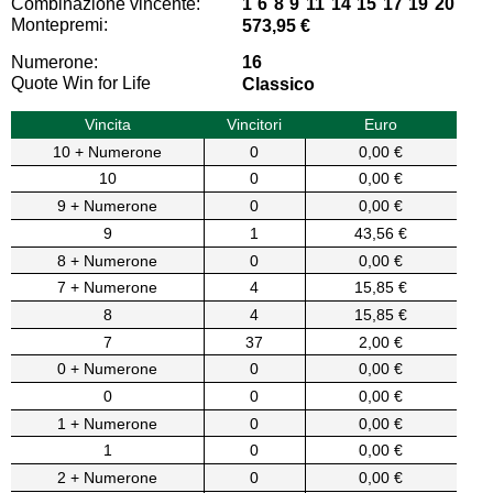
Combinazione vincente:
1 6 8 9 11 14 15 17 19 20
Montepremi:
573,95 €
Numerone:
16
Quote Win for Life
Classico
Vincita
Vincitori
Euro
10 + Numerone
0
0,00 €
10
0
0,00 €
9 + Numerone
0
0,00 €
9
1
43,56 €
8 + Numerone
0
0,00 €
7 + Numerone
4
15,85 €
8
4
15,85 €
7
37
2,00 €
0 + Numerone
0
0,00 €
0
0
0,00 €
1 + Numerone
0
0,00 €
1
0
0,00 €
2 + Numerone
0
0,00 €