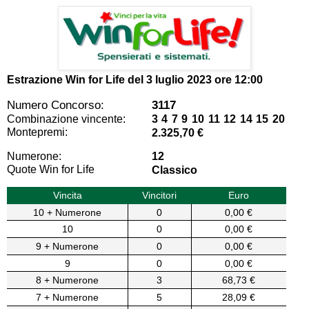
Estrazione Win for Life del
3 luglio 2023 ore 12:00
Numero Concorso:
3117
Combinazione vincente:
3 4 7 9 10 11 12 14 15 20
Montepremi:
2.325,70 €
Numerone:
12
Quote Win for Life
Classico
Vincita
Vincitori
Euro
10 + Numerone
0
0,00 €
10
0
0,00 €
9 + Numerone
0
0,00 €
9
0
0,00 €
8 + Numerone
3
68,73 €
7 + Numerone
5
28,09 €