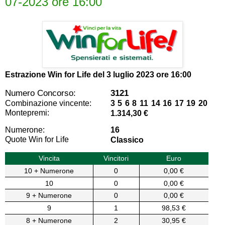
07-2023 ore 16:00
Estrazione Win for Life del
3 luglio 2023 ore 16:00
Numero Concorso:
3121
Combinazione vincente:
3 5 6 8 11 14 16 17 19 20
Montepremi:
1.314,30 €
Numerone:
16
Quote Win for Life
Classico
Vincita
Vincitori
Euro
10 + Numerone
0
0,00 €
10
0
0,00 €
9 + Numerone
0
0,00 €
9
1
98,53 €
8 + Numerone
2
30,95 €