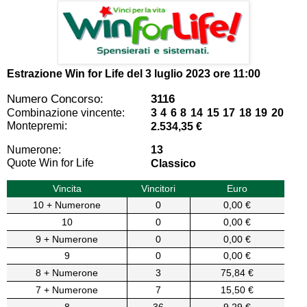
Estrazione Win for Life del
3 luglio 2023 ore 11:00
Numero Concorso:
3116
Combinazione vincente:
3 4 6 8 14 15 17 18 19 20
Montepremi:
2.534,35 €
Numerone:
13
Quote Win for Life
Classico
Vincita
Vincitori
Euro
10 + Numerone
0
0,00 €
10
0
0,00 €
9 + Numerone
0
0,00 €
9
0
0,00 €
8 + Numerone
3
75,84 €
7 + Numerone
7
15,50 €
8
36
9,29 €