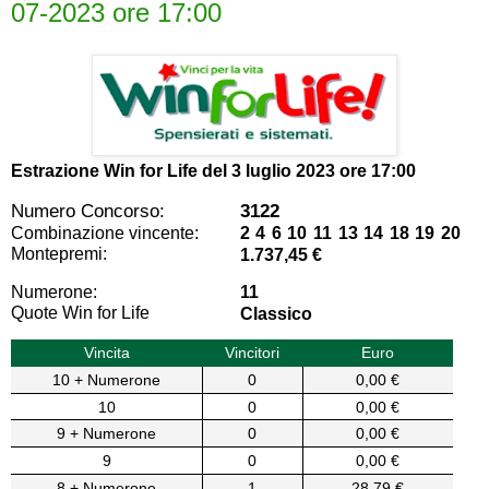
07-2023 ore 17:00
Estrazione Win for Life del
3 luglio 2023 ore 17:00
Numero Concorso:
3122
Combinazione vincente:
2 4 6 10 11 13 14 18 19 20
Montepremi:
1.737,45 €
Numerone:
11
Quote Win for Life
Classico
Vincita
Vincitori
Euro
10 + Numerone
0
0,00 €
10
0
0,00 €
9 + Numerone
0
0,00 €
9
0
0,00 €
8 + Numerone
1
28,79 €