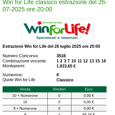
Win for Life classico estrazione del 26-
07-2025 ore 20:00
Estrazione Win for Life del
26 luglio 2025 ore 20:00
Numero Concorso:
3516
Combinazione vincente:
1 2 3 7 10 11 12 13 15 16
Montepremi:
1.833,65 €
Numerone:
8
Quote Win for Life
Classico
Vincita
Vincitori
Euro
10 + Numerone
0
0,00 €
10
0
0,00 €
9 + Numerone
0
0,00 €
9
1
65,15 €