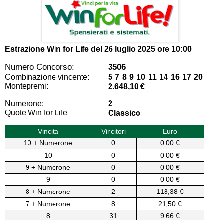
Estrazione Win for Life del
26 luglio 2025 ore 10:00
Numero Concorso:
3506
Combinazione vincente:
5 7 8 9 10 11 14 16 17 20
Montepremi:
2.648,10 €
Numerone:
2
Quote Win for Life
Classico
Vincita
Vincitori
Euro
10 + Numerone
0
0,00 €
10
0
0,00 €
9 + Numerone
0
0,00 €
9
0
0,00 €
8 + Numerone
2
118,38 €
7 + Numerone
8
21,50 €
8
31
9,66 €