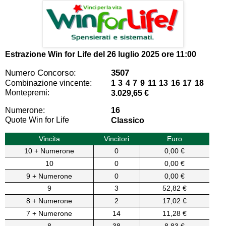
Estrazione Win for Life del
26 luglio 2025 ore 11:00
Numero Concorso:
3507
Combinazione vincente:
1 3 4 7 9 11 13 16 17 18
Montepremi:
3.029,65 €
Numerone:
16
Quote Win for Life
Classico
Vincita
Vincitori
Euro
10 + Numerone
0
0,00 €
10
0
0,00 €
9 + Numerone
0
0,00 €
9
3
52,82 €
8 + Numerone
2
17,02 €
7 + Numerone
14
11,28 €
8
38
8,83 €