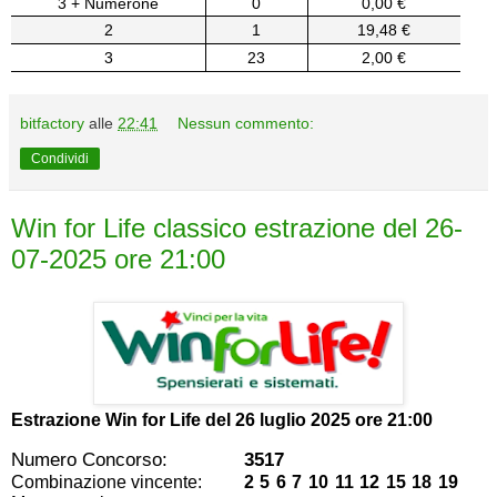
3 + Numerone
0
0,00 €
2
1
19,48 €
3
23
2,00 €
bitfactory
alle
22:41
Nessun commento:
Condividi
Win for Life classico estrazione del 26-
07-2025 ore 21:00
Estrazione Win for Life del
26 luglio 2025 ore 21:00
Numero Concorso:
3517
Combinazione vincente:
2 5 6 7 10 11 12 15 18 19