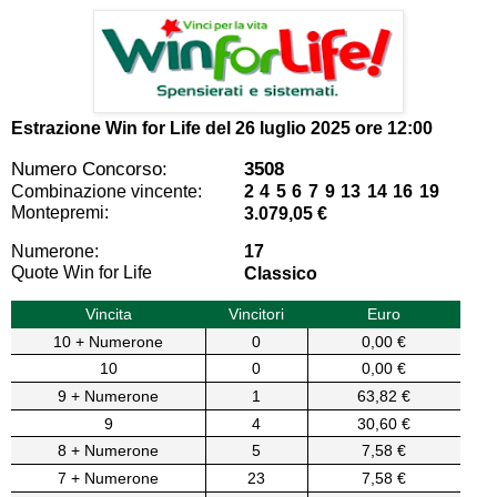
Estrazione Win for Life del
26 luglio 2025 ore 12:00
Numero Concorso:
3508
Combinazione vincente:
2 4 5 6 7 9 13 14 16 19
Montepremi:
3.079,05 €
Numerone:
17
Quote Win for Life
Classico
Vincita
Vincitori
Euro
10 + Numerone
0
0,00 €
10
0
0,00 €
9 + Numerone
1
63,82 €
9
4
30,60 €
8 + Numerone
5
7,58 €
7 + Numerone
23
7,58 €