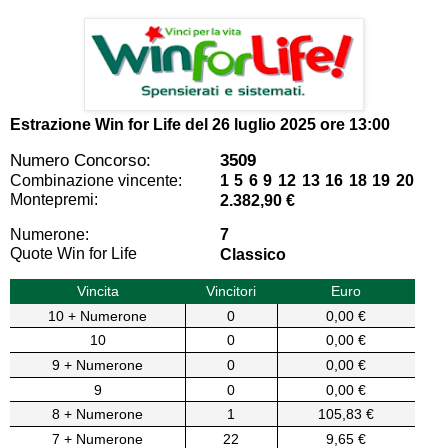
Estrazione Win for Life del
26 luglio 2025 ore 13:00
Numero Concorso:
3509
Combinazione vincente:
1 5 6 9 12 13 16 18 19 20
Montepremi:
2.382,90 €
Numerone:
7
Quote Win for Life
Classico
Vincita
Vincitori
Euro
10 + Numerone
0
0,00 €
10
0
0,00 €
9 + Numerone
0
0,00 €
9
0
0,00 €
8 + Numerone
1
105,83 €
7 + Numerone
22
9,65 €