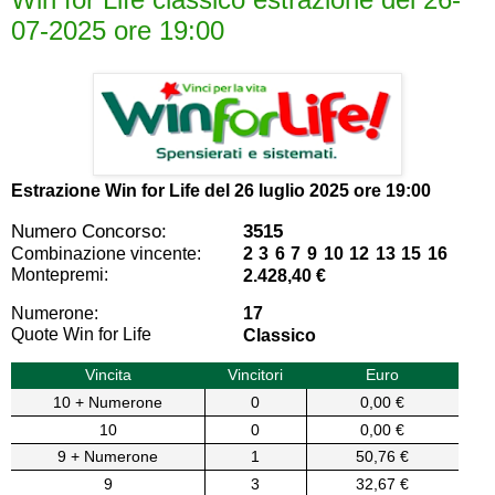
07-2025 ore 19:00
Estrazione Win for Life del
26 luglio 2025 ore 19:00
Numero Concorso:
3515
Combinazione vincente:
2 3 6 7 9 10 12 13 15 16
Montepremi:
2.428,40 €
Numerone:
17
Quote Win for Life
Classico
Vincita
Vincitori
Euro
10 + Numerone
0
0,00 €
10
0
0,00 €
9 + Numerone
1
50,76 €
9
3
32,67 €