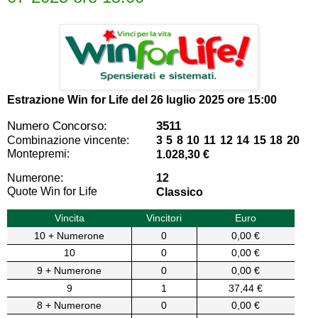
Estrazione Win for Life del
26 luglio 2025 ore 15:00
Numero Concorso:
3511
Combinazione vincente:
3 5 8 10 11 12 14 15 18 20
Montepremi:
1.028,30 €
Numerone:
12
Quote Win for Life
Classico
Vincita
Vincitori
Euro
10 + Numerone
0
0,00 €
10
0
0,00 €
9 + Numerone
0
0,00 €
9
1
37,44 €
8 + Numerone
0
0,00 €