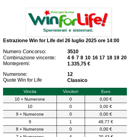
Estrazione Win for Life del
26 luglio 2025 ore 14:00
Numero Concorso:
3510
Combinazione vincente:
4 6 7 8 10 16 17 18 19 20
Montepremi:
1.335,75 €
Numerone:
12
Quote Win for Life
Classico
Vincita
Vincitori
Euro
10 + Numerone
0
0,00 €
10
0
0,00 €
9 + Numerone
0
0,00 €
9
1
48,77 €
8 + Numerone
0
0,00 €
7 + Numerone
4
20,43 €