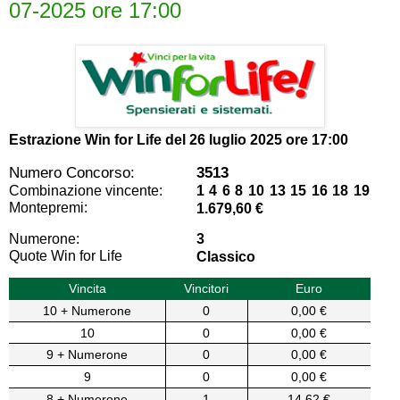
07-2025 ore 17:00
Estrazione Win for Life del
26 luglio 2025 ore 17:00
Numero Concorso:
3513
Combinazione vincente:
1 4 6 8 10 13 15 16 18 19
Montepremi:
1.679,60 €
Numerone:
3
Quote Win for Life
Classico
Vincita
Vincitori
Euro
10 + Numerone
0
0,00 €
10
0
0,00 €
9 + Numerone
0
0,00 €
9
0
0,00 €
8 + Numerone
1
14,62 €