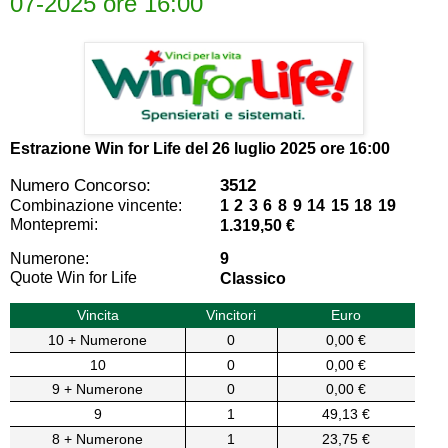
07-2025 ore 16:00
Estrazione Win for Life del
26 luglio 2025 ore 16:00
Numero Concorso:
3512
Combinazione vincente:
1 2 3 6 8 9 14 15 18 19
Montepremi:
1.319,50 €
Numerone:
9
Quote Win for Life
Classico
Vincita
Vincitori
Euro
10 + Numerone
0
0,00 €
10
0
0,00 €
9 + Numerone
0
0,00 €
9
1
49,13 €
8 + Numerone
1
23,75 €