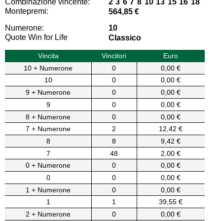
Combinazione vincente:
2 3 6 7 8 10 13 15 16 18
Montepremi:
564,85 €
Numerone:
10
Quote Win for Life
Classico
Vincita
Vincitori
Euro
10 + Numerone
0
0,00 €
10
0
0,00 €
9 + Numerone
0
0,00 €
9
0
0,00 €
8 + Numerone
0
0,00 €
7 + Numerone
2
12,42 €
8
8
9,42 €
7
48
2,00 €
0 + Numerone
0
0,00 €
0
0
0,00 €
1 + Numerone
0
0,00 €
1
1
39,55 €
2 + Numerone
0
0,00 €